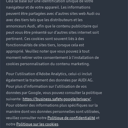
Cela se base sur une identification unique de votre
navigateur et de votre appareil. Les informations
Découvrez les articles Univers Audi Électrique
peuvent être partagées avec d'autres sites web Audi ou
avec des tiers tels que les distributeurs et les
annonceurs Audi, afin que le contenu publicitaire qui
Retour en haut
peut vous être présenté sur d'autres sites internet soit
pertinent. Ces cookies sont souvent liés à des
fonctionnalités de sites tiers, lorsque cela est
Accès rapides
approprié. Veuillez noter que vous pouvez à tout
moment retirer votre consentement à l'installation de
Modèles
cookies personnalisation du contenu marketing.
Quelle Audi me correspond ?
Pour l’utilisation d’Adobe Analytics, celui-ci inclut
Tous les modèles
Achat et location
également le traitement des données par AUDI AG.
Pour plus d’information sur l’utilisation de vos
Recherche de véhicules neufs
Électrique
données par Google, vous pouvez consulter la politique
Pour les professionnels
suivante:
https://business.safety.google/privacy/
.
Véhicules d'occasion disponibles
Hybride rechargeable
Offres du moment
Pour obtenir des informations plus spécifiques sur la
Offres pour les professionnels
Citadine
Votre Audi
manière dont vos données personnelles sont utilisées,
Configurer mon Audi
veuillez consulter notre
Politique de confidentialité
et
Voiture électrique
Demander un essai
Compacte
notre
Politique sur les cookies
.
Réservation et option d'achat