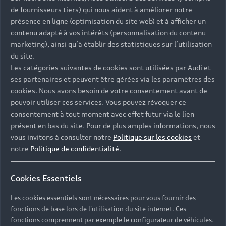
un coup d’œil
de fournisseurs tiers) qui nous aident à améliorer notre
présence en ligne (optimisation du site web) et à afficher un
contenu adapté à vos intérêts (personnalisation du contenu
Sur l’écran de votre Audi Virtual Cockpit ou dans
marketing), ainsi qu’à établir des statistiques sur l’utilisation
votre espace personnel myAudi, vous gérez la
du site.
recharge de votre véhicule en toute simplicité.
Les catégories suivantes de cookies sont utilisées par Audi et
Retrouvez les informations sur le niveau de
ses partenaires et peuvent être gérées via les paramètres des
charge de la batterie et programmez votre
cookies. Nous avons besoin de votre consentement avant de
prochaine recharge très facilement.
pouvoir utiliser ces services. Vous pouvez révoquer ce
consentement à tout moment avec effet futur via le lien
présent en bas du site. Pour de plus amples informations, nous
vous invitons à consulter notre
Politique sur les cookies
et
notre
Politique de confidentialité
.
Cookies Essentiels
Les cookies essentiels sont nécessaires pour vous fournir des
fonctions de base lors de l'utilisation du site internet. Ces
fonctions comprennent par exemple le configurateur de véhicules.