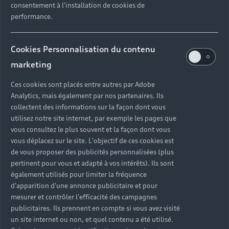
consentement à l'installation de cookies de
Découvrez nos autres vidéos
performance.
sur la recharge de votre
Audi électrique
Cookies Personnalisation du contenu
marketing
Découvrir
Ces cookies sont placés entre autres par Adobe
Analytics, mais également par nos partenaires. Ils
collectent des informations sur la façon dont vous
utilisez notre site internet, par exemple les pages que
vous consultez le plus souvent et la façon dont vous
vous déplacez sur le site. L'objectif de ces cookies est
Les modèles Audi e-tron, Audi e-tron Sportback, Audi e-
de vous proposer des publicités personnalisées (plus
tron S et Audi e-tron S Sportback sont désormais
pertinent pour vous et adapté à vos intérêts). Ils sont
uniquement disponibles sur stock.
également utilisés pour limiter la fréquence
d'apparition d'une annonce publicitaire et pour
mesurer et contrôler l'efficacité des campagnes
publicitaires. Ils prennent en compte si vous avez visité
un site internet ou non, et quel contenu a été utilisé.