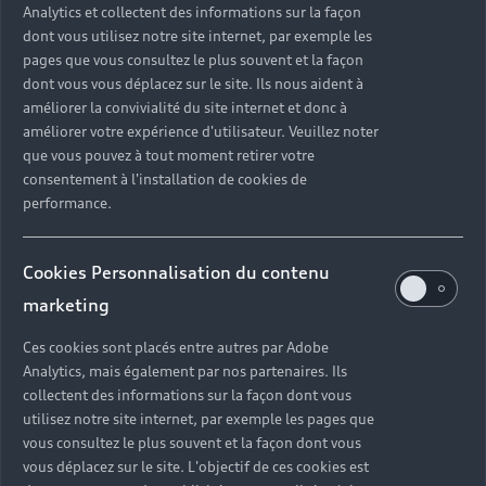
Analytics et collectent des informations sur la façon
dont vous utilisez notre site internet, par exemple les
pages que vous consultez le plus souvent et la façon
dont vous vous déplacez sur le site. Ils nous aident à
améliorer la convivialité du site internet et donc à
améliorer votre expérience d'utilisateur. Veuillez noter
que vous pouvez à tout moment retirer votre
consentement à l'installation de cookies de
performance.
Une conduite précise et
Cookies Personnalisation du contenu
agréable, signée Audi
marketing
Ajustez la hauteur du cadre pour votre confort et
Ces cookies sont placés entre autres par Adobe
profitez d’une conduite aussi souple qu’intuitive.
Analytics, mais également par nos partenaires. Ils
Grâce aux freins à disques hydrauliques à l'avant et à
collectent des informations sur la façon dont vous
l'arrière, vos freinages seront toujours rapides et
utilisez notre site internet, par exemple les pages que
vous consultez le plus souvent et la façon dont vous
précis.
vous déplacez sur le site. L'objectif de ces cookies est