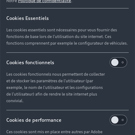
notre
Politique de confidentialité
.
Cookies Essentiels
Les cookies essentiels sont nécessaires pour vous fournir des
fonctions de base lors de l'utilisation du site internet. Ces
fonctions comprennent par exemple le configurateur de véhicules.
Votre mobilité tout en
Cookies fonctionnels
simplicité
Les cookies fonctionnels nous permettent de collecter
Parcourez la ville librement sans vous soucier des
et de stocker les paramètres de l'utilisateur (par
bouchons. Une fois à destination, repliez la
exemple, le nom de l'utilisateur et les configurations
trottinette électrique Audi conçue par Egret d’un
de l'utilisateur) afin de rendre le site internet plus
seul geste pour la ranger dans votre coffre,
convivial.
l’emmener dans le train ou le bus.
Cookies de performance
Ces cookies sont mis en place entre autres par Adobe