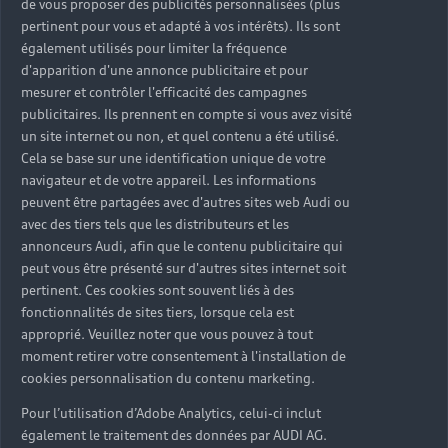
de vous proposer des publicités personnalisées (plus
pertinent pour vous et adapté à vos intérêts). Ils sont
également utilisés pour limiter la fréquence
d'apparition d'une annonce publicitaire et pour
mesurer et contrôler l'efficacité des campagnes
publicitaires. Ils prennent en compte si vous avez visité
un site internet ou non, et quel contenu a été utilisé.
Cela se base sur une identification unique de votre
navigateur et de votre appareil. Les informations
peuvent être partagées avec d'autres sites web Audi ou
avec des tiers tels que les distributeurs et les
annonceurs Audi, afin que le contenu publicitaire qui
peut vous être présenté sur d'autres sites internet soit
pertinent. Ces cookies sont souvent liés à des
fonctionnalités de sites tiers, lorsque cela est
Allez toujours plus loin
approprié. Veuillez noter que vous pouvez à tout
moment retirer votre consentement à l'installation de
Grâce à une autonomie allant jusqu'à 80 km, utilisez
cookies personnalisation du contenu marketing.
votre trottinette plusieurs jours sans avoir à la
Pour l’utilisation d’Adobe Analytics, celui-ci inclut
recharger. Et lorsque la batterie est vide, une simple
également le traitement des données par AUDI AG.