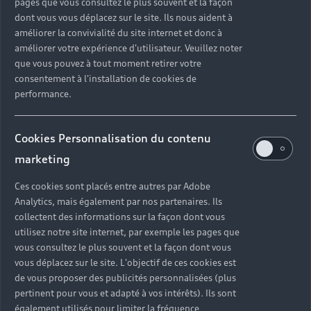
pages que vous consultez le plus souvent et la façon
dont vous vous déplacez sur le site. Ils nous aident à
améliorer la convivialité du site internet et donc à
améliorer votre expérience d'utilisateur. Veuillez noter
que vous pouvez à tout moment retirer votre
consentement à l'installation de cookies de
performance.
Cookies Personnalisation du contenu
marketing
Ces cookies sont placés entre autres par Adobe
Les séries iconiques Audi
Analytics, mais également par nos partenaires. Ils
collectent des informations sur la façon dont vous
Incarnant la passion pour la performance Audi,
utilisez notre site internet, par exemple les pages que
découvrez les séries iconiques des modèles R8 et
vous consultez le plus souvent et la façon dont vous
RS.
vous déplacez sur le site. L'objectif de ces cookies est
de vous proposer des publicités personnalisées (plus
Découvrir
pertinent pour vous et adapté à vos intérêts). Ils sont
également utilisés pour limiter la fréquence