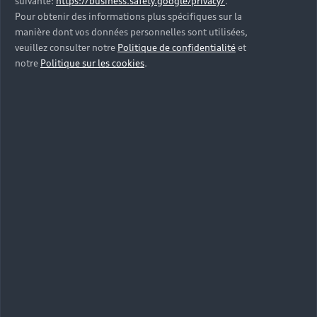
suivante:
https://business.safety.google/privacy/
.
Pour obtenir des informations plus spécifiques sur la
manière dont vos données personnelles sont utilisées,
veuillez consulter notre
Politique de confidentialité
et
notre
Politique sur les cookies
.
Explorez une gamme issue
du sport automobile, signée
Audi Sport