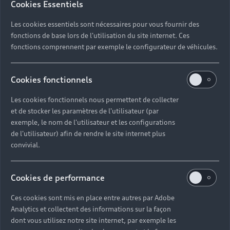
Cookies Essentiels
Les cookies essentiels sont nécessaires pour vous fournir des
fonctions de base lors de l'utilisation du site internet. Ces
fonctions comprennent par exemple le configurateur de véhicules.
Cookies fonctionnels
Les cookies fonctionnels nous permettent de collecter
et de stocker les paramètres de l'utilisateur (par
exemple, le nom de l'utilisateur et les configurations
de l'utilisateur) afin de rendre le site internet plus
Audi sur le Dakar 2022
convivial.
En 2022, le Rallye Dakar a accueilli Audi pour sa
première participation, avec l'Audi RS Q e-tron
Cookies de performance
spécialement développée pour la compétition.
Ces cookies sont mis en place entre autres par Adobe
Découvrir
Analytics et collectent des informations sur la façon
dont vous utilisez notre site internet, par exemple les