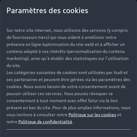
Paramètres des cookies
Sur notre site internet, nous utilisons des services (y compris
de fournisseurs tiers) qui nous aident à améliorer notre
présence en ligne (optimisation du site web) et à afficher un
contenu adapté à vos intérêts (personnalisation du contenu
marketing), ainsi qu’à établir des statistiques sur l’utilisation
du site.
Les catégories suivantes de cookies sont utilisées par Audi et
ses partenaires et peuvent être gérées via les paramètres des
L’Audi R8 Green Hell
cookies. Nous avons besoin de votre consentement avant de
pouvoir utiliser ces services. Vous pouvez révoquer ce
Pour vivre de l’intérieur ce qui a forgé la légende
consentement à tout moment avec effet futur via le lien
Audi en compétition, Audi a créé la R8 green hell,
présent en bas du site. Pour de plus amples informations, nous
limitée à 50 exemplaires, en hommage à l'Audi
vous invitons à consulter notre
Politique sur les cookies
et
R8 LMS.
notre
Politique de confidentialité
.
Découvrir