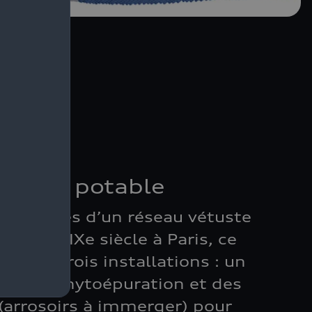
u non potable
es usages d’un réseau vétuste
le du XIXe siècle à Paris, ce
ine en trois installations : un
nt une phytoépuration et des
(arrosoirs à immerger) pour