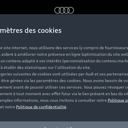
Audi
mètres des cookies
ues : l’eau, l’a
e site internet, nous utilisons des services (y compris de fournisseurs
 aident à améliorer notre présence en ligne (optimisation du site web
r un contenu adapté à vos intérêts (personnalisation du contenu mark
e et la ville, I
’à établir des statistiques sur l’utilisation du site.
gories suivantes de cookies sont utilisées par Audi et ses partenaires
 être gérées via les paramètres des cookies. Nous avons besoin de vo
ement avant de pouvoir utiliser ces services. Vous pouvez révoquer c
Daëron
ement à tout moment avec effet futur via le lien présent en bas du si
 amples informations, nous vous invitons à consulter notre
Politique s
et notre
Politique de confidentialité
.
c l’eau, l’air, la lumière, inventer une nouvelle typologie 
énergies alternatives. L'exposition inaugurale de la Galeri