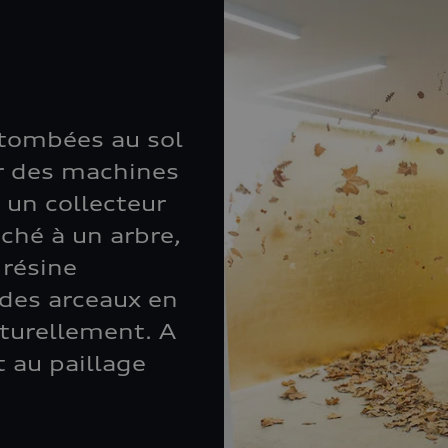
s tombées au sol
r des machines
 un collecteur
ché à un arbre,
 résine
 des arceaux en
aturellement. A
t au paillage