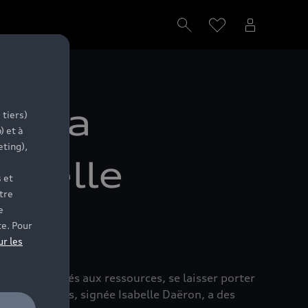
ir, la
 tiers)
) et à
eting),
sabelle
 et
tre
e
te. Pour
ur les
d’objets reliés aux ressources, se laisser porter
e Audi talents, signée Isabelle Daëron, a des