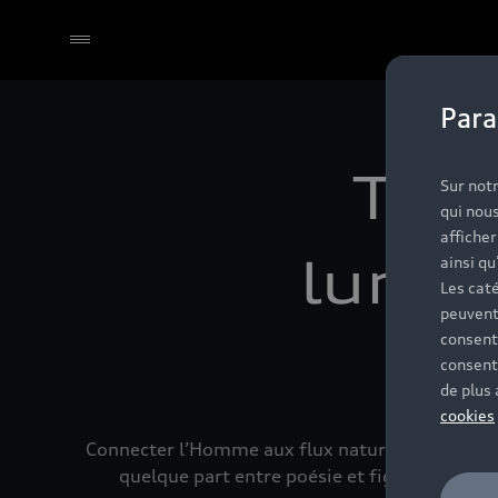
Para
Sélectionner un Partenaire
Topiq
Sur notr
qui nous
affiche
lumièr
ainsi qu
Les caté
peuvent
consent
consent
de plus
cookies
Connecter l’Homme aux flux naturels, renouer ave
quelque part entre poésie et figuration des 