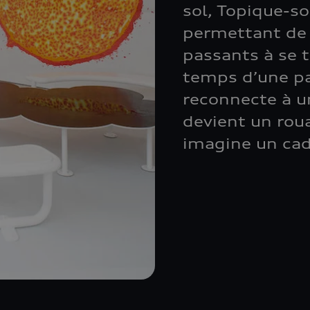
sol, Topique-so
permettant de li
passants à se t
temps d’une pa
reconnecte à u
devient un roua
imagine un cad