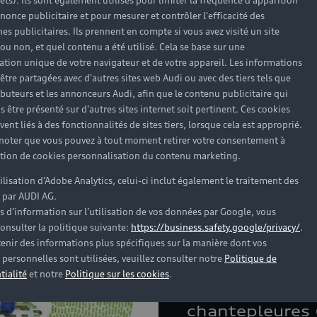
rêts). Ils sont également utilisés pour limiter la fréquence d'apparition
nonce publicitaire et pour mesurer et contrôler l'efficacité des
s publicitaires. Ils prennent en compte si vous avez visité un site
 ou non, et quel contenu a été utilisé. Cela se base sur une
cation unique de votre navigateur et de votre appareil. Les informations
être partagées avec d'autres sites web Audi ou avec des tiers tels que
ributeurs et les annonceurs Audi, afin que le contenu publicitaire qui
s être présenté sur d'autres sites internet soit pertinent. Ces cookies
ent liés à des fonctionnalités de sites tiers, lorsque cela est approprié.
 noter que vous pouvez à tout moment retirer votre consentement à
lation de cookies personnalisation du contenu marketing.
tilisation d’Adobe Analytics, celui-ci inclut également le traitement des
Topique-ea
 par AUDI AG.
s d’information sur l’utilisation de vos données par Google, vous
Ré-imaginant l
onsulter la politique suivante:
https://business.safety.google/privacy/
.
d’eau non-potab
enir des informations plus spécifiques sur la manière dont vos
personnelles sont utilisées, veuillez consulter notre
Politique de
Topique se décl
tialité
et notre
Politique sur les cookies
.
bassin intégra
chantepleures 