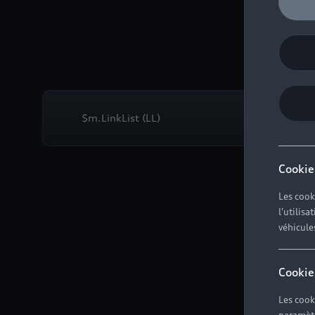
que
$m.LinkList (LL)
Cookie
Les cook
l'utilis
véhicule
Cookie
Les cook