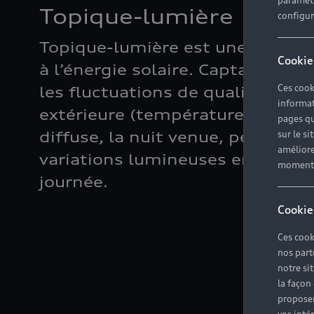
paramètr
Topique-lumière
configura
Topique-lumière est une veilleu
Cookie
à l’énergie solaire. Captant, pen
Ces cook
les fluctuations de qualité de la
informat
extérieure (température, intensi
pages qu
diffuse, la nuit venue, pendant 
sur le si
améliore
variations lumineuses enregistr
moment r
journée.
Cookie
Ces cook
nos part
notre si
la façon
proposer