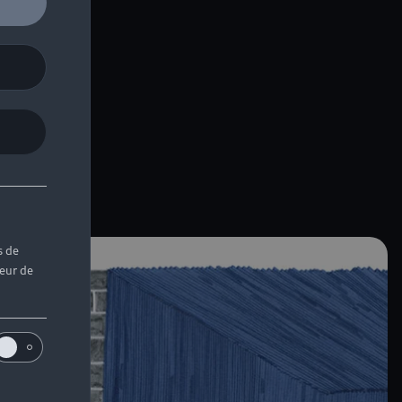
mps.
s de
teur de