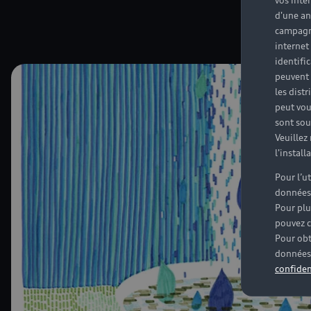
vos inté
d'une an
campagne
internet
identifi
peuvent 
les dist
peut vou
sont souv
Veuillez
l'instal
Pour l’u
données
Pour plu
pouvez c
Pour obt
données 
confiden