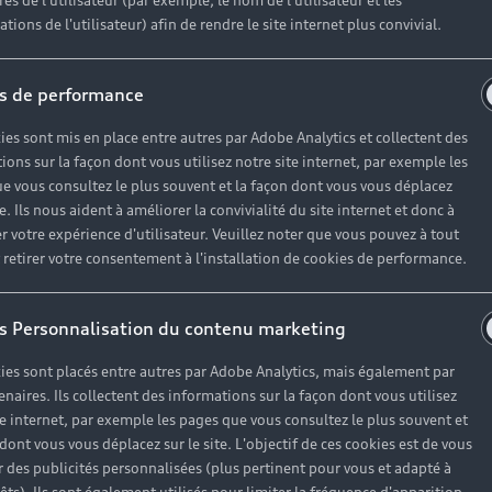
es de l'utilisateur (par exemple, le nom de l'utilisateur et les
tions de l'utilisateur) afin de rendre le site internet plus convivial.
se fonctionnant
s de performance
dant la journée,
ies sont mis en place entre autres par Adobe Analytics et collectent des
 lumière
ions sur la façon dont vous utilisez notre site internet, par exemple les
té, UV…), elle
e vous consultez le plus souvent et la façon dont vous vous déplacez
deux heures, les
te. Ils nous aident à améliorer la convivialité du site internet et donc à
r votre expérience d'utilisateur. Veuillez noter que vous pouvez à tout
ées dans la
etirer votre consentement à l'installation de cookies de performance.
s Personnalisation du contenu marketing
ies sont placés entre autres par Adobe Analytics, mais également par
enaires. Ils collectent des informations sur la façon dont vous utilisez
te internet, par exemple les pages que vous consultez le plus souvent et
 dont vous vous déplacez sur le site. L'objectif de ces cookies est de vous
 des publicités personnalisées (plus pertinent pour vous et adapté à