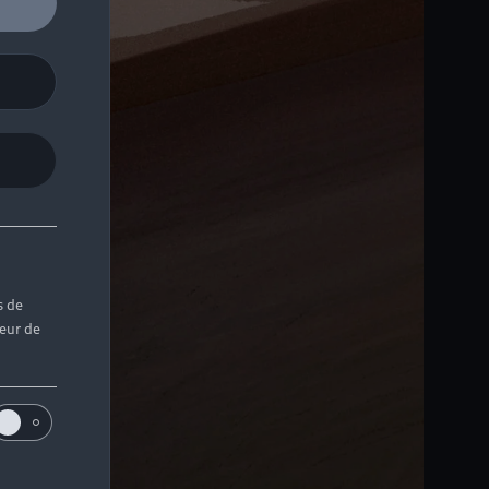
s de
teur de