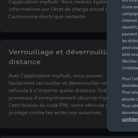
vos inté
l'application myAudi. Vous recevez également des
d'une an
informations sur l'état de charge actuel et
campagne
l'autonomie électrique restante.
internet
identifi
peuvent 
les dist
peut vou
Verrouillage et déverrouillage à
sont souv
distance
Veuillez
l'instal
Avec l'application myAudi, vous pouvez
Pour l’u
facilement verrouiller et déverrouiller votre
données
véhicule à n'importe quelle distance. Grâce au
Pour plu
processus d'enregistrement sécurisé myAudi et à
pouvez c
l'attribution du code PIN, votre véhicule est
Pour obt
protégé contre les accès non autorisés.
données 
confiden