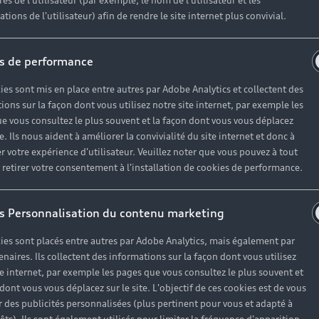
es de l'utilisateur (par exemple, le nom de l'utilisateur et les
tions de l'utilisateur) afin de rendre le site internet plus convivial.
s de performance
ies sont mis en place entre autres par Adobe Analytics et collectent des
ions sur la façon dont vous utilisez notre site internet, par exemple les
e vous consultez le plus souvent et la façon dont vous vous déplacez
te. Ils nous aident à améliorer la convivialité du site internet et donc à
r votre expérience d'utilisateur. Veuillez noter que vous pouvez à tout
etirer votre consentement à l'installation de cookies de performance.
s Personnalisation du contenu marketing
Données de conduite
ies sont placés entre autres par Adobe Analytics, mais également par
enaires. Ils collectent des informations sur la façon dont vous utilisez
Avec le service Audi connect « Données de
te internet, par exemple les pages que vous consultez le plus souvent et
conduite », vous pouvez retrouver les
 dont vous vous déplacez sur le site. L'objectif de ces cookies est de vous
 des publicités personnalisées (plus pertinent pour vous et adapté à
informations concernant vos trajets effectués.