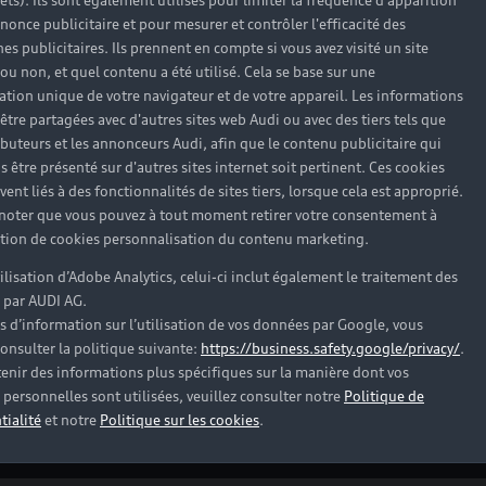
rêts). Ils sont également utilisés pour limiter la fréquence d'apparition
Vous pouvez, par exemple, afficher des données
nonce publicitaire et pour mesurer et contrôler l'efficacité des
telles que la consommation du moteur électrique
s publicitaires. Ils prennent en compte si vous avez visité un site
et la vitesse moyenne.
 ou non, et quel contenu a été utilisé. Cela se base sur une
cation unique de votre navigateur et de votre appareil. Les informations
être partagées avec d'autres sites web Audi ou avec des tiers tels que
ributeurs et les annonceurs Audi, afin que le contenu publicitaire qui
s être présenté sur d'autres sites internet soit pertinent. Ces cookies
Gestion de la recharge
ent liés à des fonctionnalités de sites tiers, lorsque cela est approprié.
 noter que vous pouvez à tout moment retirer votre consentement à
L'application myAudi peut être utilisée pour
lation de cookies personnalisation du contenu marketing.
vérifier rapidement et facilement l’autonomie
tilisation d’Adobe Analytics, celui-ci inclut également le traitement des
disponible et l'état de charge de votre Audi e-
 par AUDI AG.
tron. Le processus de charge peut également être
s d’information sur l’utilisation de vos données par Google, vous
démarré facilement. Si nécessaire, une minuterie
onsulter la politique suivante:
https://business.safety.google/privacy/
.
de chargement peut être réglée.
enir des informations plus spécifiques sur la manière dont vos
personnelles sont utilisées, veuillez consulter notre
Politique de
tialité
et notre
Politique sur les cookies
.