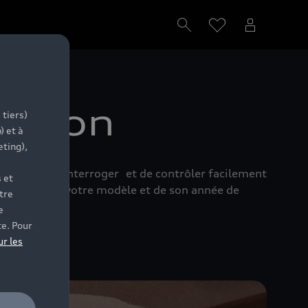
e-tron
 tiers)
) et à
eting),
rmettent d’interroger et de contrôler facilement
 et
dépendent de votre modèle et de son année de
tre
e
te. Pour
ur les