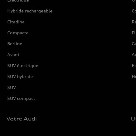
Hybride rechargeable
C
Citadine
Ré
Compacte
F
Berline
G
Avant
Au
SUV électrique
Es
SUV hybride
H
SUV
SUV compact
Votre Audi
U