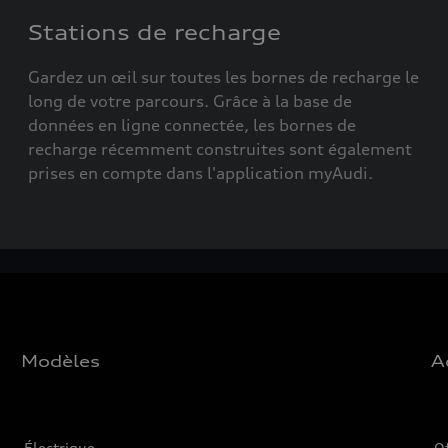
Stations de recharge
Gardez un œil sur toutes les bornes de recharge le
long de votre parcours. Grâce à la base de
données en ligne connectée, les bornes de
recharge récemment construites sont également
prises en compte dans l'application myAudi.
Modèles
A
Électrique
O