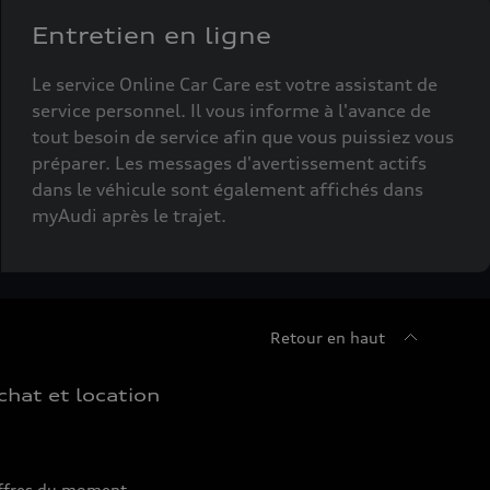
Entretien en ligne
Le service Online Car Care est votre assistant de
service personnel. Il vous informe à l'avance de
tout besoin de service afin que vous puissiez vous
préparer. Les messages d'avertissement actifs
dans le véhicule sont également affichés dans
myAudi après le trajet.
Retour en haut
chat et location
ffres du moment