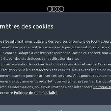
Audi
mètres des cookies
Audi connect 
e site internet, nous utilisons des services (y compris de fournisseurs
 aident à améliorer notre présence en ligne (optimisation du site web
r un contenu adapté à vos intérêts (personnalisation du contenu mark
’à établir des statistiques sur l’utilisation du site.
ifiques aux modèles 100% électriques Audi e-tron vous pe
gories suivantes de cookies sont utilisées par Audi et ses partenaires
ia l'application myAudi. Les fonctionnalités proposées 
 être gérées via les paramètres des cookies. Nous avons besoin de vo
production. Découvrez-les en détail ci-dessous.
ement avant de pouvoir utiliser ces services. Vous pouvez révoquer c
ement à tout moment avec effet futur via le lien présent en bas du si
 amples informations, nous vous invitons à consulter notre
Politique s
et notre
Politique de confidentialité
.