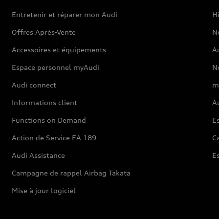
Entretenir et réparer mon Audi
Hi
Offres Après-Vente
No
Accessoires et équipements
A
Espace personnel myAudi
N
Audi connect
m
Informations client
Au
Functions on Demand
Es
Action de Service EA 189
Ca
Audi Assistance
E
Campagne de rappel Airbag Takata
Mise à jour logiciel