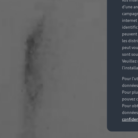
vos inté
d'une an
campagne
internet
identifi
peuvent 
les dist
peut vou
sont souv
Veuillez
l'instal
Pour l’u
données
Pour plu
pouvez c
Pour obt
données 
confiden