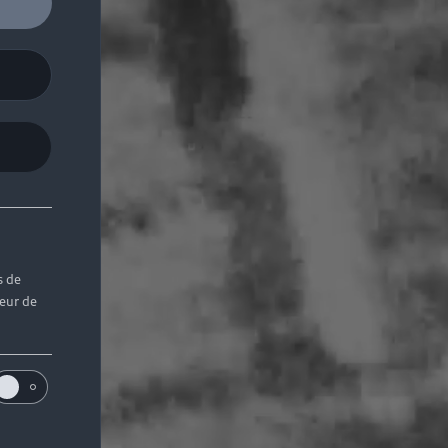
s de
teur de