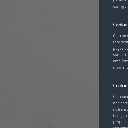
paramètr
configura
Cookie
Ces cook
informat
pages qu
sur le si
améliore
moment r
Cookie
Ces cook
nos part
notre si
la façon
proposer