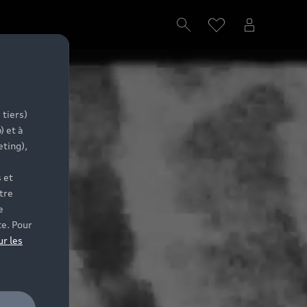
 tiers)
) et à
eting),
 et
tre
e
te. Pour
ur les