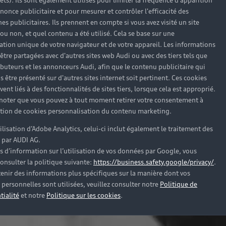
rêts). Ils sont également utilisés pour limiter la fréquence d'apparition
nonce publicitaire et pour mesurer et contrôler l'efficacité des
s publicitaires. Ils prennent en compte si vous avez visité un site
 ou non, et quel contenu a été utilisé. Cela se base sur une
cation unique de votre navigateur et de votre appareil. Les informations
être partagées avec d'autres sites web Audi ou avec des tiers tels que
ributeurs et les annonceurs Audi, afin que le contenu publicitaire qui
s être présenté sur d'autres sites internet soit pertinent. Ces cookies
ent liés à des fonctionnalités de sites tiers, lorsque cela est approprié.
 noter que vous pouvez à tout moment retirer votre consentement à
lation de cookies personnalisation du contenu marketing.
tilisation d’Adobe Analytics, celui-ci inclut également le traitement des
 par AUDI AG.
s d’information sur l’utilisation de vos données par Google, vous
onsulter la politique suivante:
https://business.safety.google/privacy/
.
enir des informations plus spécifiques sur la manière dont vos
personnelles sont utilisées, veuillez consulter notre
Politique de
tialité
et notre
Politique sur les cookies
.