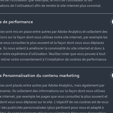
es de l'utilisateur (par exemple, le nom de l'utilisateur et les
tions de l'utilisateur) afin de rendre le site internet plus convivial.
s de performance
ies sont mis en place entre autres par Adobe Analytics et collectent des
ions sur la façon dont vous utilisez notre site internet, par exemple les
e vous consultez le plus souvent et la façon dont vous vous déplacez
te. Ils nous aident à améliorer la convivialité du site internet et donc à
r votre expérience d'utilisateur. Veuillez noter que vous pouvez à tout
etirer votre consentement à l'installation de cookies de performance.
du cabriolet selon Audi
s Personnalisation du contenu marketing
ies sont placés entre autres par Adobe Analytics, mais également par
tingue dès le premier regard. Les détails sont soignés, par
enaires. Ils collectent des informations sur la façon dont vous utilisez
te internet, par exemple les pages que vous consultez le plus souvent et
 dont vous vous déplacez sur le site. L'objectif de ces cookies est de vous
 des publicités personnalisées (plus pertinent pour vous et adapté à