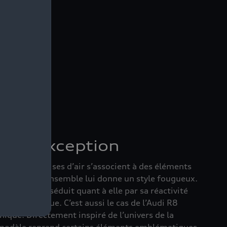
s d’exception
 les larges prises d’air s’associent à des éléments
 sculptés. L’ensemble lui donne un style fougueux.
 athlétique, séduit quant à elle par sa réactivité
harismatique. C’est aussi le cas de l’Audi R8
nique. Directement inspiré de l’univers de la