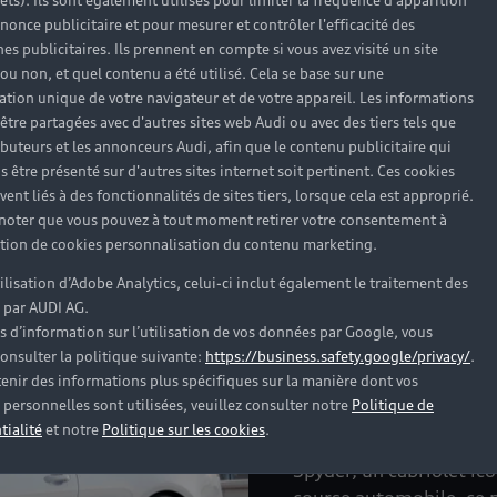
rêts). Ils sont également utilisés pour limiter la fréquence d'apparition
nonce publicitaire et pour mesurer et contrôler l'efficacité des
s publicitaires. Ils prennent en compte si vous avez visité un site
 ou non, et quel contenu a été utilisé. Cela se base sur une
cation unique de votre navigateur et de votre appareil. Les informations
être partagées avec d'autres sites web Audi ou avec des tiers tels que
ributeurs et les annonceurs Audi, afin que le contenu publicitaire qui
s être présenté sur d'autres sites internet soit pertinent. Ces cookies
ent liés à des fonctionnalités de sites tiers, lorsque cela est approprié.
 noter que vous pouvez à tout moment retirer votre consentement à
lation de cookies personnalisation du contenu marketing.
tilisation d’Adobe Analytics, celui-ci inclut également le traitement des
 par AUDI AG.
Des modèle
s d’information sur l’utilisation de vos données par Google, vous
onsulter la politique suivante:
https://business.safety.google/privacy/
.
Sur l’
Audi A5
Cabriolet,
enir des informations plus spécifiques sur la manière dont vos
chromés et à des flancs
personnelles sont utilisées, veuillez consulter notre
Politique de
L’
Audi TT
Roadster, plus
tialité
et notre
Politique sur les cookies
.
comme par sa présence c
Spyder, un cabriolet ico