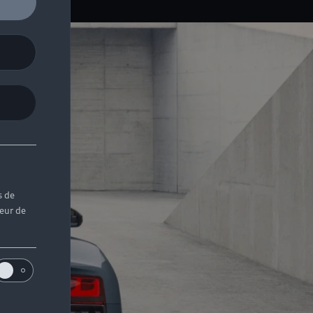
s de
teur de