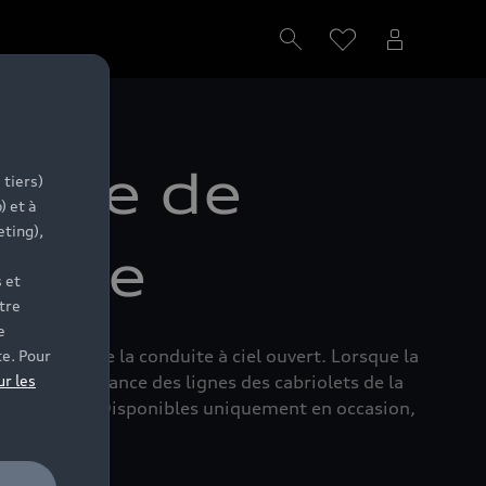
ience de
 tiers)
) et à
eting),
able
 et
tre
e
le plaisir de la conduite à ciel ouvert. Lorsque la
te. Pour
joute l’élégance des lignes des cabriolets de la
ur les
 du commun. Disponibles uniquement en occasion,
.