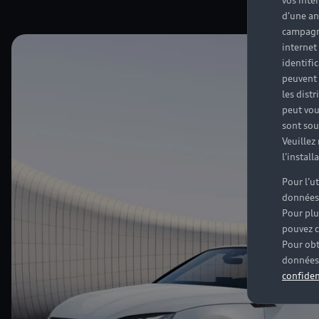
vos inté
d'une an
campagne
internet
identifi
peuvent 
les dist
peut vou
sont souv
Veuillez
l'instal
Pour l’u
données
Pour plu
pouvez c
Pour obt
données 
confiden