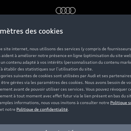
Audi
mètres des cookies
et : une expér
e site internet, nous utilisons des services (y compris de fournisseurs
 aident à améliorer notre présence en ligne (optimisation du site web
r un contenu adapté à vos intérêts (personnalisation du contenu mark
duite incompar
’à établir des statistiques sur l’utilisation du site.
gories suivantes de cookies sont utilisées par Audi et ses partenaires
 être gérées via les paramètres des cookies. Nous avons besoin de vo
ement avant de pouvoir utiliser ces services. Vous pouvez révoquer c
 quelques secondes, le capot s’ouvre pour vous offrir tout 
ement à tout moment avec effet futur via le lien présent en bas du si
 ferme également rapidement. À ce plaisir de conduite s’a
 amples informations, nous vous invitons à consulter notre
Politique s
et notre
Politique de confidentialité
.
breux équipements, ces modèles sont des véhicules hors
les cabriolets Audi séduisent tous les amoureux de liberté