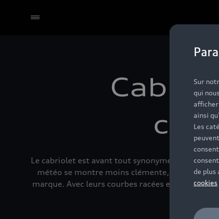
Para
Sélectionner un Partenaire
Cabriol
Sur notr
qui nous
affiche
con
ainsi qu
Les caté
peuvent
consent
Le cabriolet est avant tout synonyme de voyage. En
consent
météo se montre moins clémente, le cabriolet se
de plus
cookies
marque. Avec leurs courbes racées et leurs nom