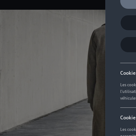
Cookie
Les cook
l'utilis
véhicule
Cookie
Les cook