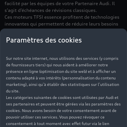
facilité par les équipes de votre Partenaire Audi. Il
s’agit d’échéances de révisions classiques.
Ces moteurs TFSI essence profitent de technologies
innovantes qui permettent de réduire leurs besoins
en essence (injection directe avec
turbocompresseur). Ils offrent une réactivité
Paramètres des cookies
immédiate et une
consommation de carburant
maîtrisée. Leur conduite fluide et réactive est
particulièrement appréciée sur les trajets urbains et
Sur notre site internet, nous utilisons des services (y compris
périurbains. Ces motorisations sont disponibles sur
de fournisseurs tiers) qui nous aident à améliorer notre
de nombreux modèles, comme sur la
présence en ligne (optimisation du site web) et à afficher un
nouvelle Audi Q3
.
contenu adapté à vos intérêts (personnalisation du contenu
marketing), ainsi qu’à établir des statistiques sur l’utilisation
du site.
Les catégories suivantes de cookies sont utilisées par Audi et
ses partenaires et peuvent être gérées via les paramètres des
cookies. Nous avons besoin de votre consentement avant de
pouvoir utiliser ces services. Vous pouvez révoquer ce
consentement à tout moment avec effet futur via le lien