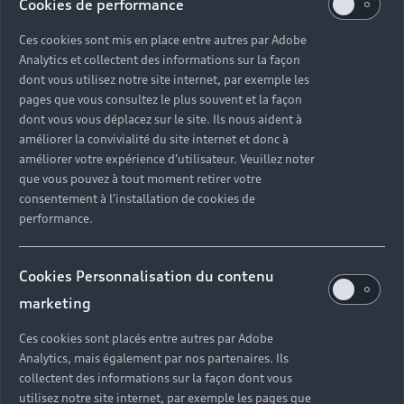
Cookies de performance
Comme la gamme TFSI, les moteurs diesel TDI
Ces cookies sont mis en place entre autres par Adobe
séduisent par leur fiabilité. Conçus pour de longs
Analytics et collectent des informations sur la façon
trajets, ils s’adressent aux conducteurs réguliers,
dont vous utilisez notre site internet, par exemple les
professionnels ou particuliers. Ils se caractérisent
pages que vous consultez le plus souvent et la façon
par leur sobriété énergétique et leur couple,
dont vous vous déplacez sur le site. Ils nous aident à
disponible dès les plus bas régimes. Adaptés aux
améliorer la convivialité du site internet et donc à
déplacements longs, ces moteurs de voiture sont
améliorer votre expérience d'utilisateur. Veuillez noter
moins adaptés à la ville. Ils doivent par ailleurs être
que vous pouvez à tout moment retirer votre
soumis à un entretien régulier, en particulier en
consentement à l'installation de cookies de
matière de filtres à particules pour respecter les
performance.
normes environnementales en vigueur. Les moteurs
TDI sont disponibles sur les modèles familiaux de la
Cookies Personnalisation du contenu
gamme, à l’image de l’Audi A6 Avant.
marketing
Ces cookies sont placés entre autres par Adobe
Analytics, mais également par nos partenaires. Ils
collectent des informations sur la façon dont vous
utilisez notre site internet, par exemple les pages que