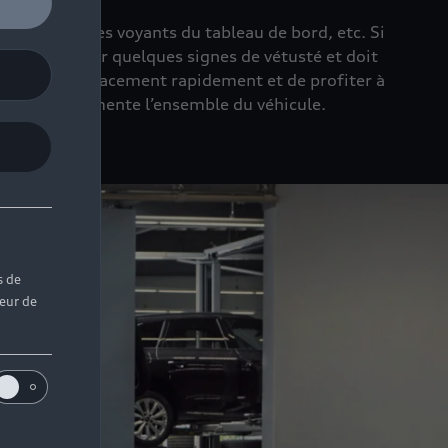
es phares, des voyants du tableau de bord, etc. Si
e peut montrer quelques signes de vétusté et doit
liser ce remplacement rapidement et de profiter à
tral. Elle alimente l’ensemble du véhicule.
s de
teur de