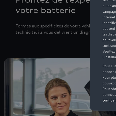
Profitez de l’expertis
vos inté
d'une an
votre batterie
campagne
internet
identifi
Formés aux spécificités de votre véhicule, les
tech
peuvent 
technicité, ils vous délivrent un diagnostic compl
les dist
peut vou
sont souv
Veuillez
l'instal
Pour l’u
données
Pour plu
pouvez c
Pour obt
données 
confiden