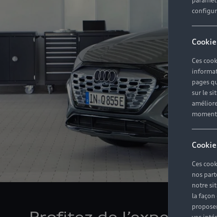
paramètr
configura
Cookie
Ces cook
informat
pages qu
sur le si
améliore
moment r
Cookie
Ces cook
nos part
notre si
la façon
proposer