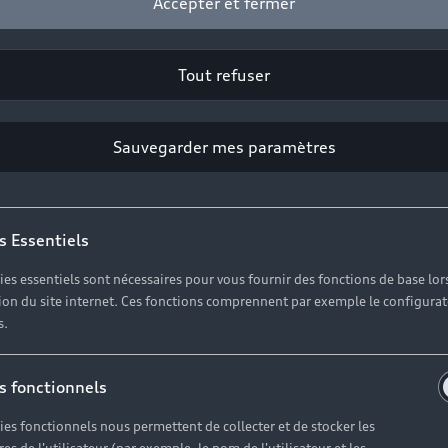
Accepter et fermer
rtaines fonctions essentielles : alimentation du moteur, d
ela provient sans doute de la batterie. Trop ancienne, ell
Tout refuser
que à votre Audi. Nos Partenaires vous permettent de réa
i. Sur les modèles électriques, la batterie joue un rôle cen
Sauvegarder mes paramètres
s Essentiels
ies essentiels sont nécessaires pour vous fournir des fonctions de base lor
ation du site internet. Ces fonctions comprennent par exemple le configura
s.
s fonctionnels
ies fonctionnels nous permettent de collecter et de stocker les