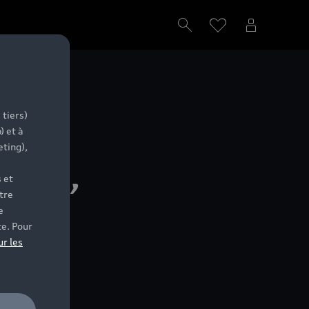
ure
 tiers)
) et à
eting),
lité,
 et
tre
e
eils
te. Pour
ur les