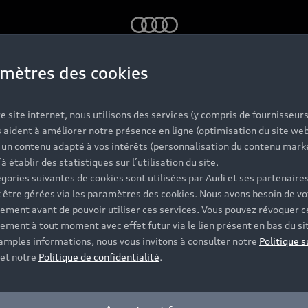
Audi
mètres des cookies
tterie de voit
e site internet, nous utilisons des services (y compris de fournisseurs
 aident à améliorer notre présence en ligne (optimisation du site web
r un contenu adapté à vos intérêts (personnalisation du contenu mark
trique : durabi
’à établir des statistiques sur l’utilisation du site.
gories suivantes de cookies sont utilisées par Audi et ses partenaires
 être gérées via les paramètres des cookies. Nous avons besoin de vo
ement avant de pouvoir utiliser ces services. Vous pouvez révoquer c
retien et cons
ement à tout moment avec effet futur via le lien présent en bas du si
 amples informations, nous vous invitons à consulter notre
Politique s
et notre
Politique de confidentialité
.
pratiques