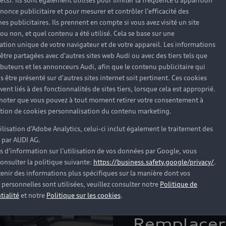
e de nos techniciens pour 
rêts). Ils sont également utilisés pour limiter la fréquence d'apparition
nonce publicitaire et pour mesurer et contrôler l'efficacité des
s publicitaires. Ils prennent en compte si vous avez visité un site
 ou non, et quel contenu a été utilisé. Cela se base sur une
cation unique de votre navigateur et de votre appareil. Les informations
niciens Audi
vous conseillent sur le choix de votre nouvel
être partagées avec d'autres sites web Audi ou avec des tiers tels que
et, particulièrement fiable et précis et remplacent ensuit
ributeurs et les annonceurs Audi, afin que le contenu publicitaire qui
s être présenté sur d'autres sites internet soit pertinent. Ces cookies
ent liés à des fonctionnalités de sites tiers, lorsque cela est approprié.
 noter que vous pouvez à tout moment retirer votre consentement à
lation de cookies personnalisation du contenu marketing.
tilisation d’Adobe Analytics, celui-ci inclut également le traitement des
 par AUDI AG.
s d’information sur l’utilisation de vos données par Google, vous
onsulter la politique suivante:
https://business.safety.google/privacy/
.
enir des informations plus spécifiques sur la manière dont vos
personnelles sont utilisées, veuillez consulter notre
Politique de
tialité
et notre
Politique sur les cookies
.
Remplacer 