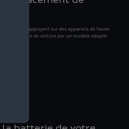
le remplacement de
le batterie. S’appuyant sur des appareils de haute
e votre batterie de voiture par un modèle adapté.
la batterie de votre