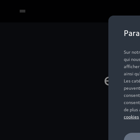
Para
Sélectionner un Partenaire
Ba
Sur notr
qui nous
affiche
élec
ainsi qu
Les caté
peuvent
consent
ent
consent
de plus
cookies