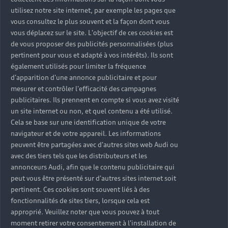
SUV polyvalent
utilisez notre site internet, par exemple les pages que
vous consultez le plus souvent et la façon dont vous
L’Audi Q7 a été pensée pour les amoureux de
vous déplacez sur le site. L'objectif de ces cookies est
sensations de conduite mais aussi pour les
de vous proposer des publicités personnalisées (plus
pertinent pour vous et adapté à vos intérêts). Ils sont
amateurs de confort. Dotées de nombreuses
également utilisés pour limiter la fréquence
innovations, cette voiture 7 places se montre
d'apparition d'une annonce publicitaire et pour
particulièrement efficiente. En version Q7
mesurer et contrôler l'efficacité des campagnes
comme SQ7, ce SUV dynamique vous offre une
publicitaires. Ils prennent en compte si vous avez visité
grande adaptabilité à chaque type de route.
un site internet ou non, et quel contenu a été utilisé.
Cela se base sur une identification unique de votre
navigateur et de votre appareil. Les informations
peuvent être partagées avec d'autres sites web Audi ou
avec des tiers tels que les distributeurs et les
annonceurs Audi, afin que le contenu publicitaire qui
peut vous être présenté sur d'autres sites internet soit
pertinent. Ces cookies sont souvent liés à des
fonctionnalités de sites tiers, lorsque cela est
approprié. Veuillez noter que vous pouvez à tout
moment retirer votre consentement à l'installation de