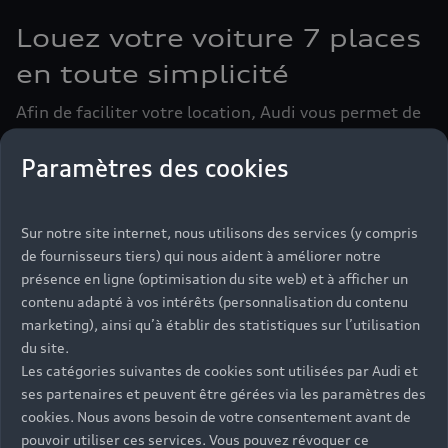
Louez votre voiture 7 places
en toute simplicité
Afin de faciliter votre location, Audi vous permet de
bénéficier de services adaptés. Grâce à Audi rent,
vous réservez par exemple votre voiture 7 places en
Paramètres des cookies
quelques clics seulement depuis le site internet de la
marque. Vous pouvez ensuite la récupérer chez le
Partenaire Audi le plus proche de chez vous. Vous
Sur notre site internet, nous utilisons des services (y compris
profitez également de tarifs dégressifs et
de fournisseurs tiers) qui nous aident à améliorer notre
préférentiels sur votre location.
présence en ligne (optimisation du site web) et à afficher un
contenu adapté à vos intérêts (personnalisation du contenu
marketing), ainsi qu’à établir des statistiques sur l’utilisation
du site.
Louer l’Audi Q7
Les catégories suivantes de cookies sont utilisées par Audi et
ses partenaires et peuvent être gérées via les paramètres des
cookies. Nous avons besoin de votre consentement avant de
pouvoir utiliser ces services. Vous pouvez révoquer ce