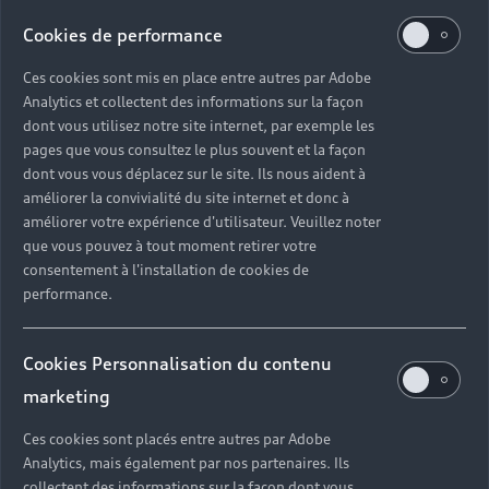
Un deuxième conducteur vous est, par ailleurs,
automatiquement offert lors de votre réservation.
Cookies de performance
Pour voyager en toute sérénité, Audi vous propose
également de souscrire à des packs d’assurances.
Ces cookies sont mis en place entre autres par Adobe
Analytics et collectent des informations sur la façon
Vous êtes alors couvert en cas de sinistre et
dont vous utilisez notre site internet, par exemple les
bénéficiez du remboursement d’une partie des
pages que vous consultez le plus souvent et la façon
franchises, des frais de rapatriement, etc.
dont vous vous déplacez sur le site. Ils nous aident à
améliorer la convivialité du site internet et donc à
améliorer votre expérience d'utilisateur. Veuillez noter
que vous pouvez à tout moment retirer votre
En savoir plus sur Audi rent
consentement à l'installation de cookies de
performance.
Cookies Personnalisation du contenu
marketing
Découvrez l'Audi
Ces cookies sont placés entre autres par Adobe
Q7, un élégant
Analytics, mais également par nos partenaires. Ils
collectent des informations sur la façon dont vous