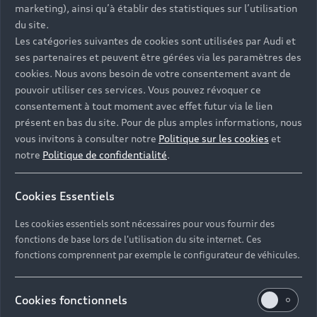
marketing), ainsi qu’à établir des statistiques sur l’utilisation
l'Audi Virtual
du site.
Cockpit
Les catégories suivantes de cookies sont utilisées par Audi et
ses partenaires et peuvent être gérées via les paramètres des
cookies. Nous avons besoin de votre consentement avant de
Les cartes routières sont également consultables
pouvoir utiliser ces services. Vous pouvez révoquer ce
à tout moment ainsi que des informations locales
consentement à tout moment avec effet futur via le lien
essentielles : points d’intérêt, limitations de
présent en bas du site. Pour de plus amples informations, nous
vitesse, indication de consommation selon la
vous invitons à consulter notre
Politique sur les cookies
et
notre
Politique de confidentialité
.
pente, etc.
Cookies Essentiels
Les cookies essentiels sont nécessaires pour vous fournir des
En savoir plus sur l’Audi Virtual Cockpit
fonctions de base lors de l'utilisation du site internet. Ces
fonctions comprennent par exemple le configurateur de véhicules.
Cookies fonctionnels