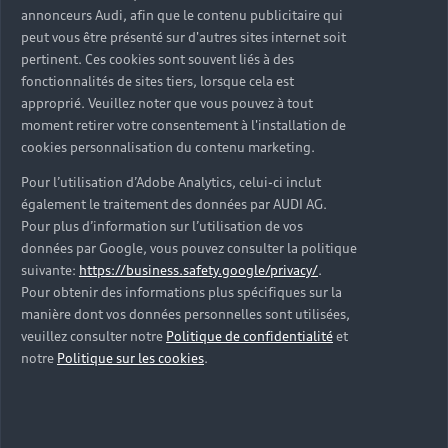
annonceurs Audi, afin que le contenu publicitaire qui
peut vous être présenté sur d'autres sites internet soit
pertinent. Ces cookies sont souvent liés à des
fonctionnalités de sites tiers, lorsque cela est
approprié. Veuillez noter que vous pouvez à tout
Audi connect, une
moment retirer votre consentement à l'installation de
cookies personnalisation du contenu marketing.
connectivité sans limite
Pour l’utilisation d’Adobe Analytics, celui-ci inclut
pour une expérience de
également le traitement des données par AUDI AG.
Pour plus d’information sur l’utilisation de vos
conduite personnalisée
données par Google, vous pouvez consulter la politique
suivante:
https://business.safety.google/privacy/
.
Ces technologies MMI Audi vous accompagnent quel
Pour obtenir des informations plus spécifiques sur la
que soit le modèle Audi (en option sur certains
manière dont vos données personnelles sont utilisées,
véhicules). C’est également le cas d’Audi connect qui
veuillez consulter notre
Politique de confidentialité
et
vous offre toujours plus de connectivité. Proposée en
notre
Politique sur les cookies
.
option dans tous les nouveaux véhicules de la
marque, cette technologie vous propose une vaste
gamme de services, tous regroupés en pack. Vous
accédez par exemple, en temps réel, aux dernières