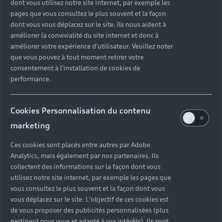
dont vous utilisez notre site internet, par exemple les
pages que vous consultez le plus souvent et la façon
dont vous vous déplacez sur le site. Ils nous aident à
améliorer la convivialité du site internet et donc à
améliorer votre expérience d'utilisateur. Veuillez noter
Une Audi pensée pour les
que vous pouvez à tout moment retirer votre
consentement à l'installation de cookies de
professions libérales
performance.
Audi propose des conditions préférentielles sur
une sélection de modèles, en lien avec votre
Cookies Personnalisation du contenu
activité. Votre Partenaire Audi vous oriente vers la
solution la plus pertinente selon vos usages :
marketing
confort de conduite, fréquence de déplacement,
Ces cookies sont placés entre autres par Adobe
attentes technologiques. Chaque modèle est
Analytics, mais également par nos partenaires. Ils
sélectionné avec soin, pour répondre aux
collectent des informations sur la façon dont vous
exigences de votre quotidien professionnel.
utilisez notre site internet, par exemple les pages que
vous consultez le plus souvent et la façon dont vous
vous déplacez sur le site. L'objectif de ces cookies est
de vous proposer des publicités personnalisées (plus
pertinent pour vous et adapté à vos intérêts). Ils sont