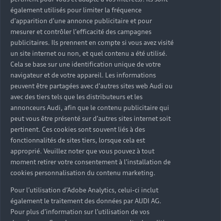
également utilisés pour limiter la fréquence
d'apparition d'une annonce publicitaire et pour
mesurer et contrôler l'efficacité des campagnes
publicitaires. Ils prennent en compte si vous avez visité
un site internet ou non, et quel contenu a été utilisé.
Cela se base sur une identification unique de votre
navigateur et de votre appareil. Les informations
peuvent être partagées avec d'autres sites web Audi ou
Des solutions de financement
avec des tiers tels que les distributeurs et les
annonceurs Audi, afin que le contenu publicitaire qui
personnalisées
peut vous être présenté sur d'autres sites internet soit
pertinent. Ces cookies sont souvent liés à des
Location Longue Durée (LLD), crédit bail ou crédit
fonctionnalités de sites tiers, lorsque cela est
classique : Audi Business vous accompagne à
approprié. Veuillez noter que vous pouvez à tout
chaque étape. Nos équipes coordonnent le
moment retirer votre consentement à l'installation de
montage en lien avec vos conseils habituels. Vous
cookies personnalisation du contenu marketing.
profitez ainsi d’un véhicule pour profession
libérale valorisant, fonctionnel et optimisé sur le
Pour l’utilisation d’Adobe Analytics, celui-ci inclut
également le traitement des données par AUDI AG.
plan financier.
Pour plus d’information sur l’utilisation de vos