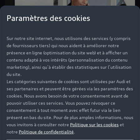
Paramètres des cookies
Sur notre site internet, nous utilisons des services (y compris
de fournisseurs tiers) qui nous aident à améliorer notre
présence en ligne (optimisation du site web) et à afficher un
Audi Business : un achat
contenu adapté à vos intérêts (personnalisation du contenu
marketing), ainsi qu’à établir des statistiques sur l’utilisation
automobile serein
du site.
Associer votre activité à l’univers Audi, c’est faire le
Les catégories suivantes de cookies sont utilisées par Audi et
choix de la sérénité. Le réseau Audi Business agit
ses partenaires et peuvent être gérées via les paramètres des
cookies. Nous avons besoin de votre consentement avant de
comme un véritable partenaire. Nos équipes
pouvoir utiliser ces services. Vous pouvez révoquer ce
comprennent les enjeux de votre quotidien et vous
consentement à tout moment avec effet futur via le lien
proposent un accompagnement personnalisé sur le
présent en bas du site. Pour de plus amples informations, nous
financement et la fiscalité, des services adaptés et
vous invitons à consulter notre
Politique sur les cookies
et
des solutions conçues pour répondre aux spécificités
notre
Politique de confidentialité
.
de votre métier.