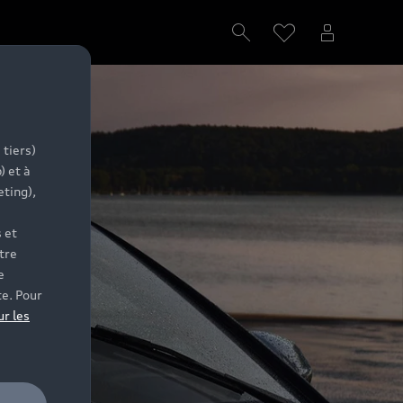
 tiers)
) et à
eting),
 et
tre
e
te. Pour
ur les