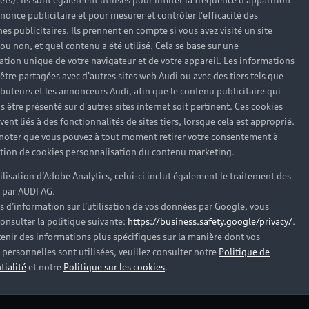
balais d’es
rêts). Ils sont également utilisés pour limiter la fréquence d'apparition
nonce publicitaire et pour mesurer et contrôler l'efficacité des
En cas de bris de glace 
s publicitaires. Ils prennent en compte si vous avez visité un site
 ou non, et quel contenu a été utilisé. Cela se base sur une
franchise et des balais 
cation unique de votre navigateur et de votre appareil. Les informations
Partenaire Audi Servic
être partagées avec d'autres sites web Audi ou avec des tiers tels que
comme à l’origine avec 
ributeurs et les annonceurs Audi, afin que le contenu publicitaire qui
conduite de votre Audi.
s être présenté sur d'autres sites internet soit pertinent. Ces cookies
ent liés à des fonctionnalités de sites tiers, lorsque cela est approprié.
 noter que vous pouvez à tout moment retirer votre consentement à
Prendre rendez-vous
lation de cookies personnalisation du contenu marketing.
tilisation d’Adobe Analytics, celui-ci inclut également le traitement des
 par AUDI AG.
s d’information sur l’utilisation de vos données par Google, vous
onsulter la politique suivante:
https://business.safety.google/privacy/
.
enir des informations plus spécifiques sur la manière dont vos
personnelles sont utilisées, veuillez consulter notre
Politique de
tialité
et notre
Politique sur les cookies
.