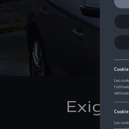
Cookie
Les cook
l'utilis
véhicule
Exigez 
Cookie
Les cook