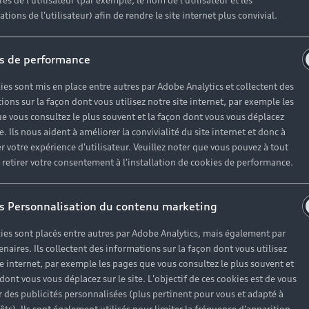
es de l'utilisateur (par exemple, le nom de l'utilisateur et les
tions de l'utilisateur) afin de rendre le site internet plus convivial.
el. Il assure la rigidité de la structure du véhicule et pe
s de performance
dre incident, n’hésitez pas à consulter nos experts conn
ies sont mis en place entre autres par Adobe Analytics et collectent des
ions sur la façon dont vous utilisez notre site internet, par exemple les
e vous consultez le plus souvent et la façon dont vous vous déplacez
te. Ils nous aident à améliorer la convivialité du site internet et donc à
r votre expérience d'utilisateur. Veuillez noter que vous pouvez à tout
etirer votre consentement à l'installation de cookies de performance.
s Personnalisation du contenu marketing
ies sont placés entre autres par Adobe Analytics, mais également par
enaires. Ils collectent des informations sur la façon dont vous utilisez
te internet, par exemple les pages que vous consultez le plus souvent et
Bénéficiez 
 dont vous vous déplacez sur le site. L'objectif de ces cookies est de vous
 des publicités personnalisées (plus pertinent pour vous et adapté à