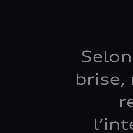
Selon
brise,
r
l’in