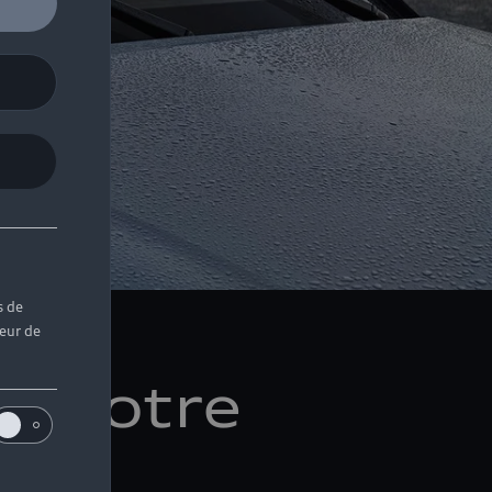
s de
teur de
ur votre