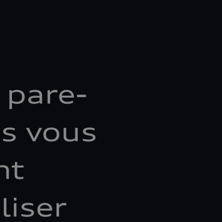
 pare-
es vous
nt
liser