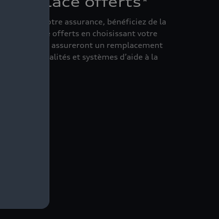
suie-glace offerts*
couvert par votre assurance, bénéficiez de la
d’essuie-glace offerts en choisissant votre
e. Nos experts assureront un remplacement
les fonctionnalités et systèmes d’aide à la