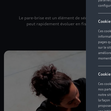
paramètr
configura
Le pare-brise est un élément de sécurité essenti
Cookie
peut rapidement évoluer en fissure. Au moin
Ces cook
informat
pages qu
sur le si
améliore
moment r
Cookie
Ces cook
nos part
notre si
la façon
proposer