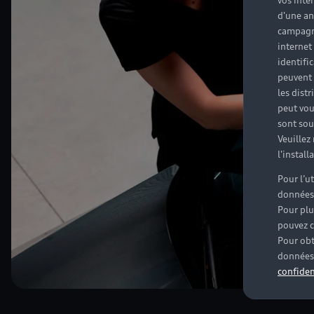
vos inté
d'une an
campagne
internet
identifi
peuvent 
les dist
peut vou
sont souv
Veuillez
l'instal
Pour l’u
données
Pour plu
pouvez c
Pour obt
données 
confiden