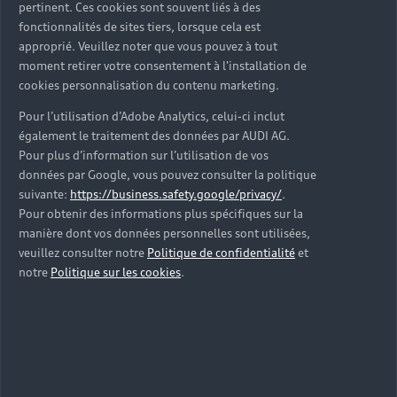
pertinent. Ces cookies sont souvent liés à des
Dépôt chez un réparateur agréé
fonctionnalités de sites tiers, lorsque cela est
approprié. Veuillez noter que vous pouvez à tout
Trouver un Partenaire Audi
moment retirer votre consentement à l'installation de
cookies personnalisation du contenu marketing.
Pour l’utilisation d’Adobe Analytics, celui-ci inclut
également le traitement des données par AUDI AG.
Pour plus d’information sur l’utilisation de vos
données par Google, vous pouvez consulter la politique
suivante:
https://business.safety.google/privacy/
.
Pour obtenir des informations plus spécifiques sur la
manière dont vos données personnelles sont utilisées,
veuillez consulter notre
Politique de confidentialité
et
notre
Politique sur les cookies
.
Collecte partout en France
Nous contacter