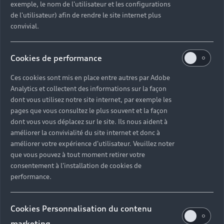
exemple, le nom de l'utilisateur et les configurations
recycler votre ancienne Audi en la confiant à un de
de l'utilisateur) afin de rendre le site internet plus
nos centres de recyclage ou à l’un de nos
convivial.
Partenaires agréés. Nous pouvons également
venir récupérer votre véhicule hors d’usage
directement chez vous partout en France. Avec ce
Cookies de performance
programme, Audi est en mesure de revaloriser
jusqu’à 96%* des composants des véhicules
Ces cookies sont mis en place entre autres par Adobe
collectés.
Analytics et collectent des informations sur la façon
dont vous utilisez notre site internet, par exemple les
pages que vous consultez le plus souvent et la façon
dont vous vous déplacez sur le site. Ils nous aident à
améliorer la convivialité du site internet et donc à
améliorer votre expérience d'utilisateur. Veuillez noter
que vous pouvez à tout moment retirer votre
consentement à l'installation de cookies de
performance.
Cookies Personnalisation du contenu
marketing