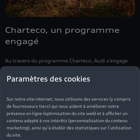
Charteco, un programme
engagé
Au travers du programme Charteco, Audi s’engage
pleinement dans le développement durable, le
recyclage et la valorisation des déchets automobiles
Paramètres des cookies
en :
›
adoptant les bons gestes de tri des déchets
Sur notre site internet, nous utilisons des services (y compris
›
faisant collecter les déchets par des filières
de fournisseurs tiers) qui nous aident à améliorer notre
permettant leur recyclage
présence en ligne (optimisation du site web) et à afficher un
contenu adapté à vos intérêts (personnalisation du contenu
›
se conformant à la réglementation en vigueur
marketing), ainsi qu’à établir des statistiques sur l’utilisation
du site.