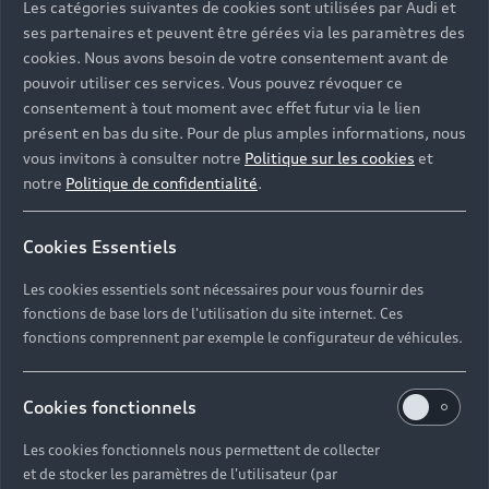
Les catégories suivantes de cookies sont utilisées par Audi et
ses partenaires et peuvent être gérées via les paramètres des
cookies. Nous avons besoin de votre consentement avant de
pouvoir utiliser ces services. Vous pouvez révoquer ce
consentement à tout moment avec effet futur via le lien
Partout en
présent en bas du site. Pour de plus amples informations, nous
vous invitons à consulter notre
Politique sur les cookies
et
France, des
notre
Politique de confidentialité
.
centres de
Cookies Essentiels
recyclage à
Les cookies essentiels sont nécessaires pour vous fournir des
votre
fonctions de base lors de l'utilisation du site internet. Ces
fonctions comprennent par exemple le configurateur de véhicules.
disposition
Cookies fonctionnels
Audi met tout en oeuvre, pour rendre accessible
la revalorisation de votre véhicule hors d’usage.
Les cookies fonctionnels nous permettent de collecter
Grâce au programme Charteco, vous pouvez
et de stocker les paramètres de l'utilisateur (par