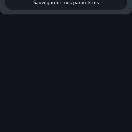
Sauvegarder mes paramètres
Nouvelle Audi RS 5
Avant
Réserver un essai
Configurer