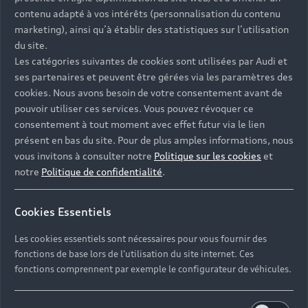
Univers Audi
Voiture hybride
contenu adapté à vos intérêts (personnalisation du contenu
Informations et Service Clients
Berline
Entretenir et réparer mon Audi
Financer mon Audi
marketing), ainsi qu’à établir des statistiques sur l’utilisation
Voiture commerciale
Accessibilité - Clients Sourds et Malentendants
Avant
du site.
Offres Après-Vente
Garanties Audi
Les catégories suivantes de cookies sont utilisées par Audi et
Histoire du progrès
Voiture de direction
Trouver mon Partenaire Audi
SUV électrique
ses partenaires et peuvent être gérées via les paramètres des
Accessoires et équipements
Audi rent : location courte durée
Notre vision
cookies. Nous avons besoin de votre consentement avant de
SUV société
SUV hybride
Espace personnel myAudi
pouvoir utiliser ces services. Vous pouvez révoquer ce
Espace Client Audi Financial Services
© 2026 Audi France. Tous droits réservés.
Audi Sport
Achat véhicule de société
consentement à tout moment avec effet futur via le lien
SUV
Audi connect
Heycar
présent en bas du site. Pour de plus amples informations, nous
Mentions légales
Politique sur les cookies
Nos technologies
Avantages voiture société
SUV compact
vous invitons à consulter notre
Politique sur les cookies
et
Gérer vos cookies
Politique de confidentialité
Informations client
notre
Politique de confidentialité
.
myAudi experience
Flotte automobile
Système de lanceur d'alerte
Functions on Demand
Fiche produit environnementale
Audi Shop : Boutique Officielle
TVS
Cookies Essentiels
Devis & RDV entretien en ligne
Action de Service EA 189
Espace actualités Audi
Demande d'information
Carrières
LLD
Les cookies essentiels sont nécessaires pour vous fournir des
Audi Assistance
Opérateurs indépendants
Réseau Audi
fonctions de base lors de l'utilisation du site internet. Ces
Carrières
Recevez toute l'actualité Audi
fonctions comprennent par exemple le configurateur de véhicules.
Campagne de rappel Airbag Takata
Espace Presse
Mentions légales AUDI AG
Mise à jour logiciel
Déclaration d'accessibilité