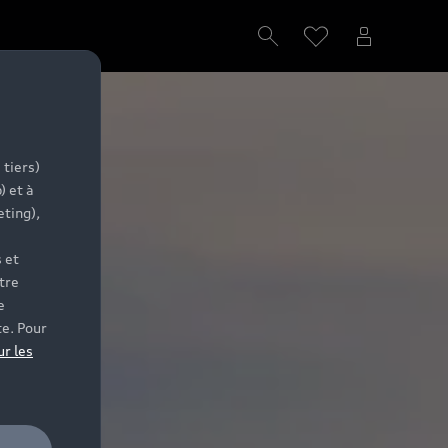
 tiers)
) et à
eting),
 et
tre
e
te. Pour
ur les