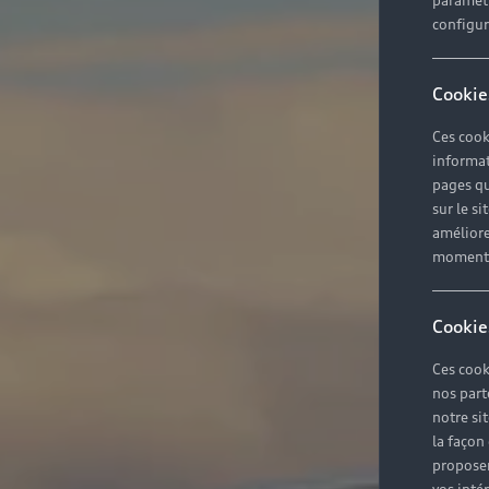
paramètr
configura
Cookie
Ces cook
informat
pages qu
sur le si
améliore
moment r
Cookie
Ces cook
nos part
notre si
la façon
proposer