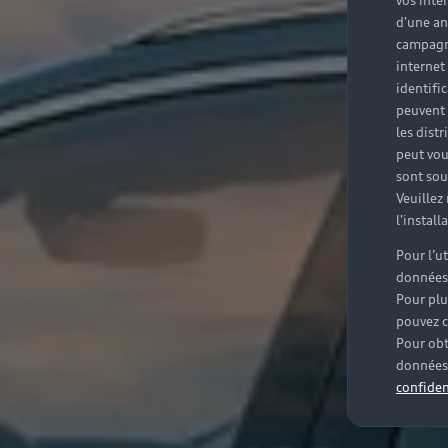
vos inté
d'une an
campagne
internet
identifi
peuvent 
les dist
peut vou
sont souv
Veuillez
l'instal
Pour l’u
données
Pour plu
pouvez c
Pour obt
données 
confiden