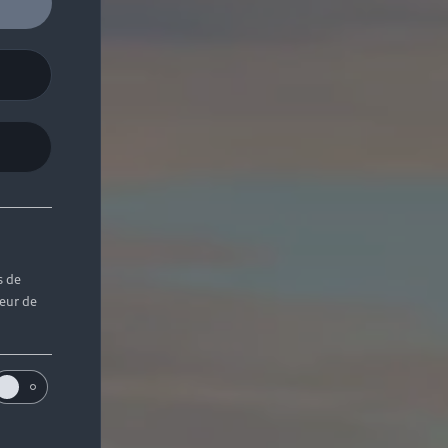
s de
teur de