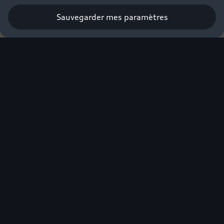
Sauvegarder mes paramètres
Le véhicule présenté est un concept-car qui n'est pas disponible à
la vente.
Provoquer l'évidence
Audi a toujours été une marque audacieuse.
Avec « The Radical Next », notre nouvelle
philosophie du design inspire chaque dimension
de l’expérience Audi. Au sommet de son
expression, Audi incarne une alliance singulière
de clarté, de technicité, d’intelligence et
d’émotion.