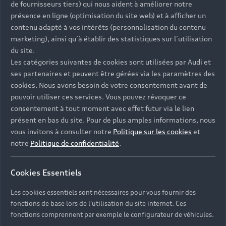
de fournisseurs tiers) qui nous aident à améliorer notre
Recherche de véhicules neufs
Électrique
présence en ligne (optimisation du site web) et à afficher un
Pour les professionnels
contenu adapté à vos intérêts (personnalisation du contenu
Véhicules d'occasion disponibles
Hybride rechargeable
Offres du moment
marketing), ainsi qu’à établir des statistiques sur l’utilisation
Offres pour les professionnels
Citadine
Votre Audi
du site.
Configurer mon Audi
Les catégories suivantes de cookies sont utilisées par Audi et
Voiture électrique
Demander un essai
Compacte
ses partenaires et peuvent être gérées via les paramètres des
Réservation et option d'achat
Univers Audi
cookies. Nous avons besoin de votre consentement avant de
Voiture hybride
Informations et Service Clients
Berline
Entretenir et réparer mon Audi
pouvoir utiliser ces services. Vous pouvez révoquer ce
Financer mon Audi
Voiture commerciale
Accessibilité - Clients Sourds et Malentendants
consentement à tout moment avec effet futur via le lien
Avant
Offres Après-Vente
Garanties Audi
présent en bas du site. Pour de plus amples informations, nous
Histoire du progrès
Voiture de direction
Trouver mon Partenaire Audi
SUV électrique
vous invitons à consulter notre
Politique sur les cookies
et
Accessoires et équipements
Audi rent : location courte durée
Notre vision
notre
Politique de confidentialité
.
SUV société
SUV hybride
Espace personnel myAudi
Espace Client Audi Financial Services
© 2026 Audi France. Tous droits réservés.
Audi Sport
Achat véhicule de société
SUV
Cookies Essentiels
Audi connect
Heycar
Mentions légales
Politique sur les cookies
Nos technologies
Avantages voiture société
SUV compact
Les cookies essentiels sont nécessaires pour vous fournir des
Gérer vos cookies
Politique de confidentialité
Informations client
myAudi experience
fonctions de base lors de l'utilisation du site internet. Ces
Flotte automobile
Système de lanceur d'alerte
fonctions comprennent par exemple le configurateur de véhicules.
Functions on Demand
Fiche produit environnementale
Audi Shop : Boutique Officielle