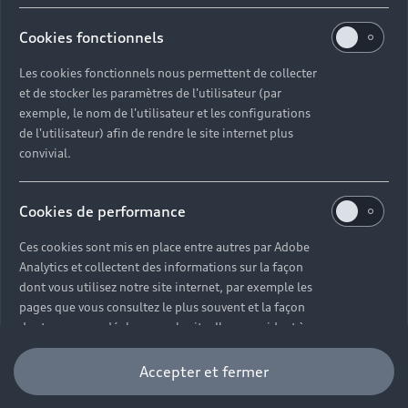
TVS
Devis & RDV entretien en ligne
Action de Service EA 189
Espace actualités Audi
Demande d'information
Carrières
Cookies fonctionnels
LLD
Audi Assistance
Opérateurs indépendants
Réseau Audi
Carrières
Les cookies fonctionnels nous permettent de collecter
Recevez toute l'actualité Audi
Campagne de rappel Airbag Takata
et de stocker les paramètres de l'utilisateur (par
Espace Presse
Mentions légales AUDI AG
exemple, le nom de l'utilisateur et les configurations
Mise à jour logiciel
Déclaration d'accessibilité
de l'utilisateur) afin de rendre le site internet plus
convivial.
Signaler un contenu illégal
Règlement sur les données
Cookies de performance
Certains des équipements et options présentés sur les
Ces cookies sont mis en place entre autres par Adobe
visuels peuvent ne pas être disponibles en France. Pour
Analytics et collectent des informations sur la façon
plus d’informations, rapprochez-vous de votre
dont vous utilisez notre site internet, par exemple les
Partenaire Audi.
pages que vous consultez le plus souvent et la façon
dont vous vous déplacez sur le site. Ils nous aident à
Autonomie maximale, selon norme WLTP. Le temps de
améliorer la convivialité du site internet et donc à
améliorer votre expérience d'utilisateur. Veuillez noter
recharge et l'autonomie peuvent varier selon les
Accepter et fermer
que vous pouvez à tout moment retirer votre
motorisations, les modèles et en fonction de la borne
consentement à l'installation de cookies de