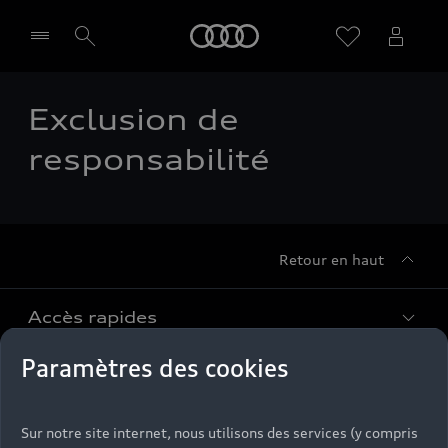
Audi
Exclusion de
Sélectionner un Partenaire
responsabilité
Retour en haut
Accès rapides
Paramètres des cookies
Modèles
Quelle Audi me correspond ?
Tous les modèles
Achat et location
Sur notre site internet, nous utilisons des services (y compris