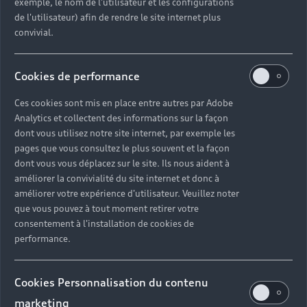
exemple, le nom de l'utilisateur et les configurations
de l'utilisateur) afin de rendre le site internet plus
Découvrir la concession
convivial.
Cookies de performance
Ces cookies sont mis en place entre autres par Adobe
Optez pour un
Analytics et collectent des informations sur la façon
dont vous utilisez notre site internet, par exemple les
service adapté à
pages que vous consultez le plus souvent et la façon
dont vous vous déplacez sur le site. Ils nous aident à
vos besoins
améliorer la convivialité du site internet et donc à
améliorer votre expérience d'utilisateur. Veuillez noter
avec Audi
que vous pouvez à tout moment retirer votre
Bayonne
consentement à l'installation de cookies de
performance.
De la révision à la monte de pneumatiques été /
Cookies Personnalisation du contenu
hiver en passant par la préparation au contrôle
technique ou à des solutions de mobilité en cas
marketing