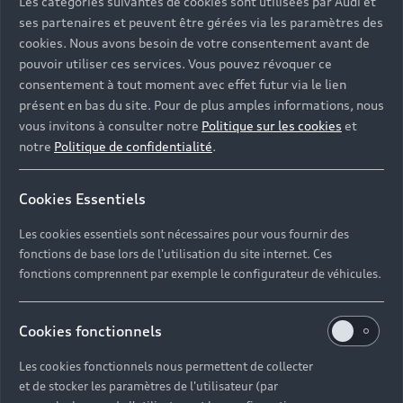
Les catégories suivantes de cookies sont utilisées par Audi et
ses partenaires et peuvent être gérées via les paramètres des
cookies. Nous avons besoin de votre consentement avant de
pouvoir utiliser ces services. Vous pouvez révoquer ce
consentement à tout moment avec effet futur via le lien
présent en bas du site. Pour de plus amples informations, nous
vous invitons à consulter notre
Politique sur les cookies
et
notre
Politique de confidentialité
.
Cookies Essentiels
Les cookies essentiels sont nécessaires pour vous fournir des
fonctions de base lors de l'utilisation du site internet. Ces
fonctions comprennent par exemple le configurateur de véhicules.
Profitez de l’expertise et du savoir-faire Audi pour
Cookies fonctionnels
prendre soin de votre véhicule au quotidien à
l’adresse suivante : 1 Chemin de Lachiste, 64100
Les cookies fonctionnels nous permettent de collecter
Bayonne.
et de stocker les paramètres de l'utilisateur (par