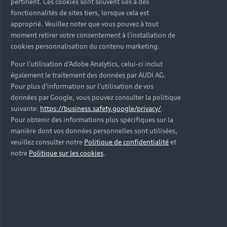
pertinent. Ces cookies sont souvent liés à des
fonctionnalités de sites tiers, lorsque cela est
Les véhicules neufs
approprié. Veuillez noter que vous pouvez à tout
Découvrez votre prochaine Audi parmi nos
moment retirer votre consentement à l'installation de
véhicules neufs immédiatement disponibles en
cookies personnalisation du contenu marketing.
concession Audi Bayonne.
Pour l’utilisation d’Adobe Analytics, celui-ci inclut
également le traitement des données par AUDI AG.
Trouver une Audi neuve
Pour plus d’information sur l’utilisation de vos
données par Google, vous pouvez consulter la politique
suivante:
https://business.safety.google/privacy/
.
Pour obtenir des informations plus spécifiques sur la
manière dont vos données personnelles sont utilisées,
veuillez consulter notre
Politique de confidentialité
et
notre
Politique sur les cookies
.