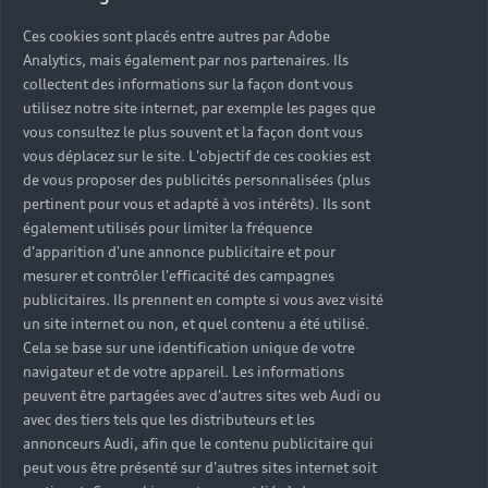
d’immobilisation, nos experts techniciens
Ces cookies sont placés entre autres par Adobe
réalisent les interventions nécessaires au bon
Analytics, mais également par nos partenaires. Ils
entretien de votre Audi. Profitez de l'expertise
collectent des informations sur la façon dont vous
Audi dans chacune de nos concessions Partenaires
utilisez notre site internet, par exemple les pages que
pour prendre soin de votre véhicule au quotidien.
vous consultez le plus souvent et la façon dont vous
vous déplacez sur le site. L'objectif de ces cookies est
de vous proposer des publicités personnalisées (plus
pertinent pour vous et adapté à vos intérêts). Ils sont
également utilisés pour limiter la fréquence
d'apparition d'une annonce publicitaire et pour
mesurer et contrôler l'efficacité des campagnes
publicitaires. Ils prennent en compte si vous avez visité
un site internet ou non, et quel contenu a été utilisé.
Cela se base sur une identification unique de votre
navigateur et de votre appareil. Les informations
peuvent être partagées avec d'autres sites web Audi ou
avec des tiers tels que les distributeurs et les
annonceurs Audi, afin que le contenu publicitaire qui
peut vous être présenté sur d'autres sites internet soit