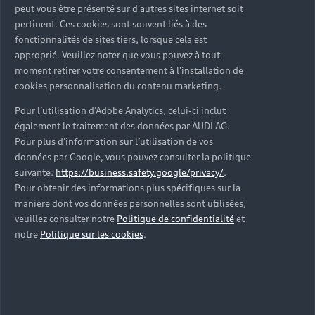
peut vous être présenté sur d'autres sites internet soit
pertinent. Ces cookies sont souvent liés à des
fonctionnalités de sites tiers, lorsque cela est
approprié. Veuillez noter que vous pouvez à tout
moment retirer votre consentement à l'installation de
cookies personnalisation du contenu marketing.
Les véhicules neufs
Pour l’utilisation d’Adobe Analytics, celui-ci inclut
également le traitement des données par AUDI AG.
Découvrez votre prochaine Audi parmi nos
Pour plus d’information sur l’utilisation de vos
véhicules neufs immédiatement disponibles en
données par Google, vous pouvez consulter la politique
concession Audi Mont-de-Marsan.
suivante:
https://business.safety.google/privacy/
.
Pour obtenir des informations plus spécifiques sur la
Trouver une Audi neuve
manière dont vos données personnelles sont utilisées,
veuillez consulter notre
Politique de confidentialité
et
notre
Politique sur les cookies
.