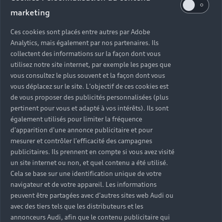
marketing
Dans chacune de nos concessions Audi
Partenaires, nos experts sont à votre écoute et
Ces cookies sont placés entre autres par Adobe
réalisent toutes les interventions nécessaires à
Analytics, mais également par nos partenaires. Ils
collectent des informations sur la façon dont vous
l'entretien de votre Audi. Réparations mécaniques
utilisez notre site internet, par exemple les pages que
ou révisions, monte de pneumatiques été / hiver,
vous consultez le plus souvent et la façon dont vous
préparation au contrôle technique... quels que
vous déplacez sur le site. L'objectif de ces cookies est
soient vos besoins, tous nos techniciens sont à
de vous proposer des publicités personnalisées (plus
votre service dans votre concession Audi près de
pertinent pour vous et adapté à vos intérêts). Ils sont
chez vous.
également utilisés pour limiter la fréquence
d'apparition d'une annonce publicitaire et pour
mesurer et contrôler l'efficacité des campagnes
publicitaires. Ils prennent en compte si vous avez visité
un site internet ou non, et quel contenu a été utilisé.
Cela se base sur une identification unique de votre
navigateur et de votre appareil. Les informations
peuvent être partagées avec d'autres sites web Audi ou
avec des tiers tels que les distributeurs et les
annonceurs Audi, afin que le contenu publicitaire qui