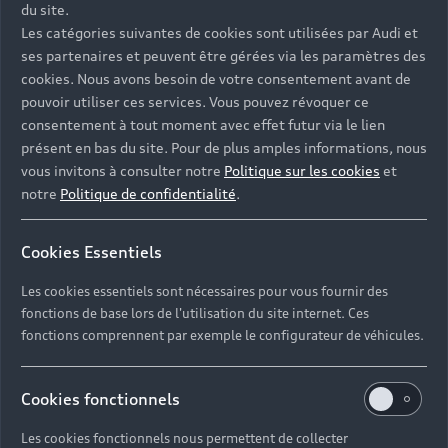
du site.
Les catégories suivantes de cookies sont utilisées par Audi et
ses partenaires et peuvent être gérées via les paramètres des
cookies. Nous avons besoin de votre consentement avant de
pouvoir utiliser ces services. Vous pouvez révoquer ce
consentement à tout moment avec effet futur via le lien
présent en bas du site. Pour de plus amples informations, nous
vous invitons à consulter notre
Politique sur les cookies
et
notre
Politique de confidentialité
.
Cookies Essentiels
Les cookies essentiels sont nécessaires pour vous fournir des
fonctions de base lors de l'utilisation du site internet. Ces
Nos équipes en concession Audi Mont-de-Marsan
fonctions comprennent par exemple le configurateur de véhicules.
vous accompagnent dans l’entretien, la réparation ou
le contrôle technique de votre Audi. Profitez de toute
Cookies fonctionnels
l’expertise et du savoir-faire Audi pour prendre soin
de votre véhicule au quotidien à l'adresse suivante :
Les cookies fonctionnels nous permettent de collecter