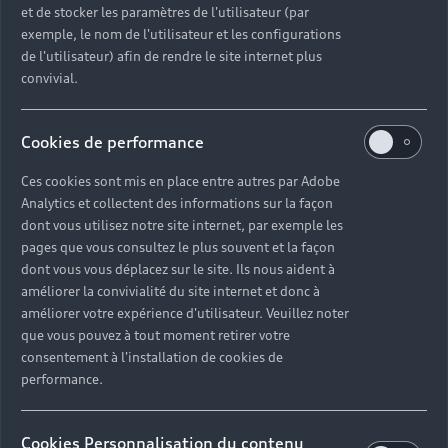
allée de l'Ermite, Parc d'activité Lagace, 40090 Saint
et de stocker les paramètres de l'utilisateur (par
Avit (Mont-de-Marsan).
exemple, le nom de l'utilisateur et les configurations
de l'utilisateur) afin de rendre le site internet plus
convivial.
Découvrir la concession
Cookies de performance
Ces cookies sont mis en place entre autres par Adobe
Analytics et collectent des informations sur la façon
Lorsque vous
dont vous utilisez notre site internet, par exemple les
pages que vous consultez le plus souvent et la façon
choisissez Audi,
dont vous vous déplacez sur le site. Ils nous aident à
améliorer la convivialité du site internet et donc à
vous faites le
améliorer votre expérience d'utilisateur. Veuillez noter
que vous pouvez à tout moment retirer votre
choix du service
consentement à l'installation de cookies de
performance.
et du savoir-
faire Audi
Cookies Personnalisation du contenu