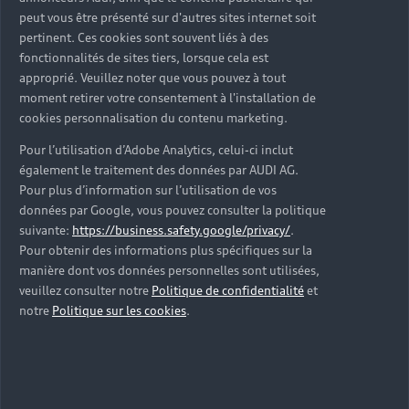
peut vous être présenté sur d'autres sites internet soit
pertinent. Ces cookies sont souvent liés à des
fonctionnalités de sites tiers, lorsque cela est
approprié. Veuillez noter que vous pouvez à tout
moment retirer votre consentement à l'installation de
cookies personnalisation du contenu marketing.
Pour l’utilisation d’Adobe Analytics, celui-ci inclut
également le traitement des données par AUDI AG.
Pour plus d’information sur l’utilisation de vos
Les véhicules neufs
données par Google, vous pouvez consulter la politique
suivante:
https://business.safety.google/privacy/
.
Découvrez votre prochaine Audi parmi nos
Pour obtenir des informations plus spécifiques sur la
véhicules neufs immédiatement disponibles en
manière dont vos données personnelles sont utilisées,
concession Audi Monaco.
veuillez consulter notre
Politique de confidentialité
et
notre
Politique sur les cookies
.
Trouver une Audi neuve