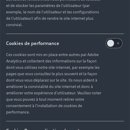
17h00.
et de stocker les paramètres de l'utilisateur (par
exemple, le nom de l'utilisateur et les configurations
Nos conseillers experts sont à votre écoute et
de l'utilisateur) afin de rendre le site internet plus
peuvent vous offrir leurs services du lundi au samedi
convivial.
à l'adresse suivante : 15 boulevard Charles III, 98000
Monaco.
Cookies de performance
Découvrir la concession Audi Monaco
Ces cookies sont mis en place entre autres par Adobe
Analytics et collectent des informations sur la façon
dont vous utilisez notre site internet, par exemple les
pages que vous consultez le plus souvent et la façon
dont vous vous déplacez sur le site. Ils nous aident à
améliorer la convivialité du site internet et donc à
Faites le choix
améliorer votre expérience d'utilisateur. Veuillez noter
que vous pouvez à tout moment retirer votre
d’un service sur-
consentement à l'installation de cookies de
performance.
mesure avec
Audi Monaco