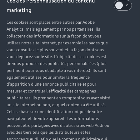
Cookies Personnalisation du contenu
marketing
Lorsque vous choisissez Audi, vous optez pour
une qualité de prestation et un savoir-faire sans
Ces cookies sont placés entre autres par Adobe
Analytics, mais également par nos partenaires. Ils
compromis. Dans chacune de nos concessions de
collectent des informations sur la façon dont vous
voitures Audi, nos techniciens experts possèdent
utilisez notre site internet, par exemple les pages que
les connaissances, les compétences et les outils
vous consultez le plus souvent et la façon dont vous
nécessaires pour réaliser toutes les interventions
vous déplacez sur le site. L'objectif de ces cookies est
sur votre véhicule et prendre soin de votre Audi.
de vous proposer des publicités personnalisées (plus
Révisions et réparations mécaniques, monte de
pertinent pour vous et adapté à vos intérêts). Ils sont
pneumatiques été / hiver, préparation au contrôle
également utilisés pour limiter la fréquence
technique, solutions de mobilité en cas
d'apparition d'une annonce publicitaire et pour
d’immobilisation… retrouvez tous nos services
mesurer et contrôler l'efficacité des campagnes
dans votre concession Audi près de chez vous.
publicitaires. Ils prennent en compte si vous avez visité
un site internet ou non, et quel contenu a été utilisé.
Cela se base sur une identification unique de votre
navigateur et de votre appareil. Les informations
peuvent être partagées avec d'autres sites web Audi ou
avec des tiers tels que les distributeurs et les
annonceurs Audi, afin que le contenu publicitaire qui