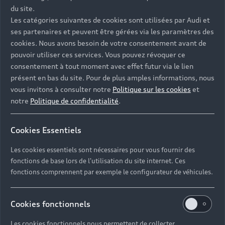
du site.
Les catégories suivantes de cookies sont utilisées par Audi et
ses partenaires et peuvent être gérées via les paramètres des
cookies. Nous avons besoin de votre consentement avant de
pouvoir utiliser ces services. Vous pouvez révoquer ce
consentement à tout moment avec effet futur via le lien
présent en bas du site. Pour de plus amples informations, nous
vous invitons à consulter notre
Politique sur les cookies
et
notre
Politique de confidentialité
.
Cookies Essentiels
Les cookies essentiels sont nécessaires pour vous fournir des
fonctions de base lors de l'utilisation du site internet. Ces
fonctions comprennent par exemple le configurateur de véhicules.
La concession Audi Monaco est ouverte du lundi au
vendredi de 9h00 à 12h30 et de 14h30 à 19h00
Cookies fonctionnels
ainsi que le samedi de 10h00 à 12h00 et de 14h00 à
Les cookies fonctionnels nous permettent de collecter