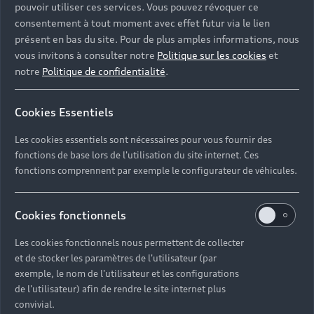
ainsi que l’accompagnement au financement. Les
pouvoir utiliser ces services. Vous pouvez révoquer ce
horaires détaillés sont indiqués sur la fiche de la
consentement à tout moment avec effet futur via le lien
concession en haut de page.
présent en bas du site. Pour de plus amples informations, nous
vous invitons à consulter notre
Politique sur les cookies
et
notre
Politique de confidentialité
.
Cookies Essentiels
Les services disponibles
Les cookies essentiels sont nécessaires pour vous fournir des
dans votre concession
fonctions de base lors de l'utilisation du site internet. Ces
fonctions comprennent par exemple le configurateur de véhicules.
Audi Marseille
Cookies fonctionnels
Les cookies fonctionnels nous permettent de collecter
et de stocker les paramètres de l'utilisateur (par
exemple, le nom de l'utilisateur et les configurations
de l'utilisateur) afin de rendre le site internet plus
convivial.