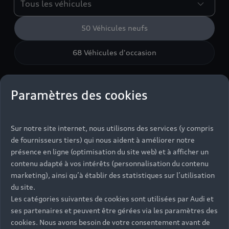
50
Véhicules neufs
68
Véhicules d'occasion
Paramètres des cookies
Retrouvez notre concession
Audi à Marseille
Sur notre site internet, nous utilisons des services (y compris
de fournisseurs tiers) qui nous aident à améliorer notre
Située dans le 11e arrondissement, la concession dessert
présence en ligne (optimisation du site web) et à afficher un
Marseille et son agglomération, d’Aubagne à Vitrolles en
contenu adapté à vos intérêts (personnalisation du contenu
passant par Aix-en-Provence et Marignane, avec un accès
marketing), ainsi qu’à établir des statistiques sur l’utilisation
direct par l’A50 et l’A7.
du site.
Les catégories suivantes de cookies sont utilisées par Audi et
Sur place, les équipes assurent la vente de véhicules
ses partenaires et peuvent être gérées via les paramètres des
neufs et d’occasion, l’entretien et la réparation en atelier,
cookies. Nous avons besoin de votre consentement avant de