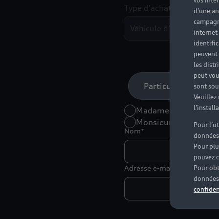
vos inté
Type d'achat*
d'une an
campagne
Véhicule d’occasion
internet
identifi
peuvent 
les dist
peut vou
Particulier
sont souv
Veuillez
l'instal
Madame
Monsieur
Pour l’u
Nom*
données
Pour plu
pouvez c
Adresse e-mail*
Pour obt
données 
confiden