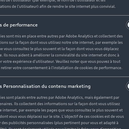
es de l'utilisateur (par exemple, le nom de l'utilisateur et les
tions de l'utilisateur) afin de rendre le site internet plus convivial.
 l’Audi Q5 s’impose comme une référence. Reconnaissable 
s de performance
 route. Dynamique, il répond avec aisance à toutes les si
quotidien.
ies sont mis en place entre autres par Adobe Analytics et collectent des
ions sur la façon dont vous utilisez notre site internet, par exemple les
e vous consultez le plus souvent et la façon dont vous vous déplacez
te. Ils nous aident à améliorer la convivialité du site internet et donc à
r votre expérience d'utilisateur. Veuillez noter que vous pouvez à tout
etirer votre consentement à l'installation de cookies de performance.
plir le formulaire pour être mis en relation avec votre Par
s Personnalisation du contenu marketing
ies sont placés entre autres par Adobe Analytics, mais également par
enaires. Ils collectent des informations sur la façon dont vous utilisez
Modèle*
te internet, par exemple les pages que vous consultez le plus souvent et
 dont vous vous déplacez sur le site. L'objectif de ces cookies est de vous
 des publicités personnalisées (plus pertinent pour vous et adapté à