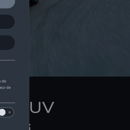
s de
teur de
le SUV
Audi