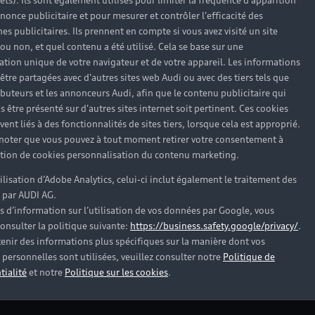
rêts). Ils sont également utilisés pour limiter la fréquence d'apparition
Code postal*
nonce publicitaire et pour mesurer et contrôler l'efficacité des
s publicitaires. Ils prennent en compte si vous avez visité un site
 ou non, et quel contenu a été utilisé. Cela se base sur une
cation unique de votre navigateur et de votre appareil. Les informations
être partagées avec d'autres sites web Audi ou avec des tiers tels que
ributeurs et les annonceurs Audi, afin que le contenu publicitaire qui
s être présenté sur d'autres sites internet soit pertinent. Ces cookies
Professionnel
ent liés à des fonctionnalités de sites tiers, lorsque cela est approprié.
 noter que vous pouvez à tout moment retirer votre consentement à
lation de cookies personnalisation du contenu marketing.
tilisation d’Adobe Analytics, celui-ci inclut également le traitement des
Prénom*
 par AUDI AG.
s d’information sur l’utilisation de vos données par Google, vous
onsulter la politique suivante:
https://business.safety.google/privacy/
.
enir des informations plus spécifiques sur la manière dont vos
Téléphone*
personnelles sont utilisées, veuillez consulter notre
Politique de
tialité
et notre
Politique sur les cookies
.