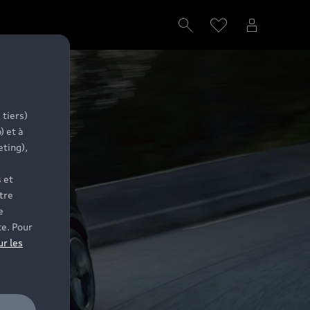
 tiers)
) et à
eting),
 et
tre
e
te. Pour
ur les