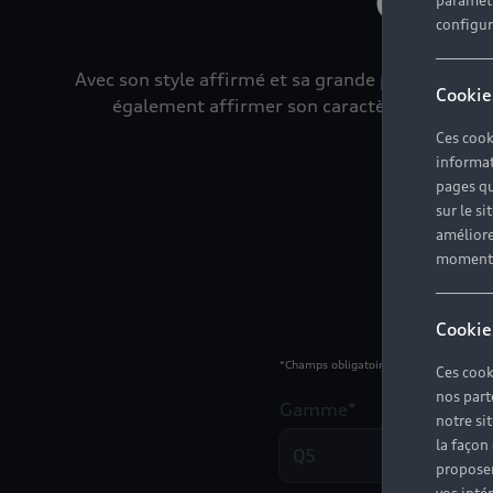
paramètr
configura
Avec son style affirmé et sa grande polyvalence,
Cookie
également affirmer son caractère racé sur la
Ces cook
informat
pages qu
sur le si
améliore
moment r
Veuillez rem
Cookie
*
Champs obligatoires
Ces cook
nos part
Gamme*
notre si
la façon
Q5
proposer