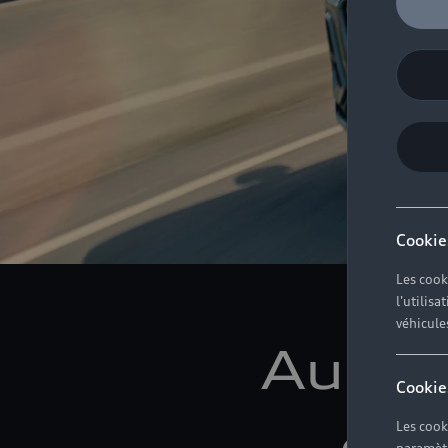
Cookie
Les cook
l'utilis
véhicule
Audi 
Cookie
emb
Les cook