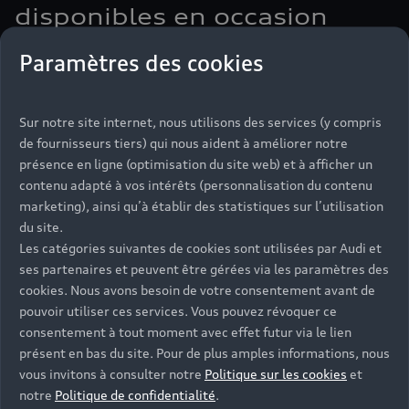
disponibles en occasion
Iconique, l’Audi R8 se remarque à sa silhouette
Paramètres des cookies
musclée et à sa sonorité rauque intense. Dès la
première accélération, ce coupé sport marque les
esprits. Son moteur V10 atmosphérique comme son
Sur notre site internet, nous utilisons des services (y compris
design aérodynamique incarnent la sportivité. À bord
de fournisseurs tiers) qui nous aident à améliorer notre
de cette mythique sportive, vous découvrez une
présence en ligne (optimisation du site web) et à afficher un
expérience de conduite unique, placée sous le signe
contenu adapté à vos intérêts (personnalisation du contenu
de l’efficience et des sensations. Capable de passer
marketing), ainsi qu’à établir des statistiques sur l’utilisation
de 0 à 100 km/h en moins de 3,5 secondes, elle
du site.
atteint la vitesse de pointe de 329 km/h sur circuit.
Les catégories suivantes de cookies sont utilisées par Audi et
ses partenaires et peuvent être gérées via les paramètres des
cookies. Nous avons besoin de votre consentement avant de
pouvoir utiliser ces services. Vous pouvez révoquer ce
consentement à tout moment avec effet futur via le lien
présent en bas du site. Pour de plus amples informations, nous
vous invitons à consulter notre
Politique sur les cookies
et
notre
Politique de confidentialité
.