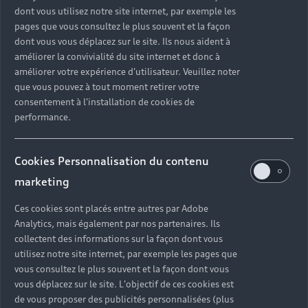
dont vous utilisez notre site internet, par exemple les
pages que vous consultez le plus souvent et la façon
dont vous vous déplacez sur le site. Ils nous aident à
Les avantages
améliorer la convivialité du site internet et donc à
améliorer votre expérience d'utilisateur. Veuillez noter
du Label Audi
que vous pouvez à tout moment retirer votre
consentement à l'installation de cookies de
Occasion :plus
performance.
pour votre Audi
Cookies Personnalisation du contenu
R8 d’occasion
marketing
L’achat d’une Audi R8 d’occasion chez un
Ces cookies sont placés entre autres par Adobe
Partenaire Audi s’accompagne de beaucoup de
Analytics, mais également par nos partenaires. Ils
collectent des informations sur la façon dont vous
sérénité. Votre coupé sport d’occasion est
utilisez notre site internet, par exemple les pages que
contrôlé par des techniciens spécialisés de la
vous consultez le plus souvent et la façon dont vous
marque avant de vous être proposé. 110 points
vous déplacez sur le site. L'objectif de ces cookies est
sont testés afin de vérifier sa fiabilité. Si la
de vous proposer des publicités personnalisées (plus
moindre trace d’usure ou de défaillance est mise