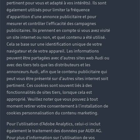
pertinent pour vous et adapté à vos intérêts). Ils sont
en évidence, les équipes procèdent au
également utilisés pour limiter la fréquence
remplacement de l’élément par une pièce
d'apparition d'une annonce publicitaire et pour
certifiée d’origine Audi. Une fois vérifiée, votre
mesurer et contrôler l'efficacité des campagnes
Audi R8 d’occasion est disponible et
publicitaires. Ils prennent en compte si vous avez visité
s’accompagne d’une garantie jusqu’à 24 mois,
un site internet ou non, et quel contenu a été utilisé.
kilométrage illimité. Elle bénéficie en plus d’une
Cela se base sur une identification unique de votre
navigateur et de votre appareil. Les informations
assistance 24h/24 et 7j/7 en France et en
peuvent être partagées avec d'autres sites web Audi ou
Europe. Cette dernière vous prend en charge en
avec des tiers tels que les distributeurs et les
cas de sinistre, d’accident, de panne ou de
annonceurs Audi, afin que le contenu publicitaire qui
crevaison.
peut vous être présenté sur d'autres sites internet soit
pertinent. Ces cookies sont souvent liés à des
fonctionnalités de sites tiers, lorsque cela est
En savoir plus
approprié. Veuillez noter que vous pouvez à tout
moment retirer votre consentement à l'installation de
cookies personnalisation du contenu marketing.
Pour l’utilisation d’Adobe Analytics, celui-ci inclut
également le traitement des données par AUDI AG.
Pour plus d’information sur l’utilisation de vos