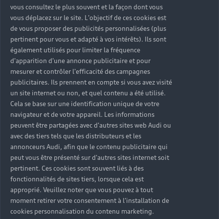
pour votre Audi
vous consultez le plus souvent et la façon dont vous
vous déplacez sur le site. L'objectif de ces cookies est
SQ5 d’occasion
de vous proposer des publicités personnalisées (plus
pertinent pour vous et adapté à vos intérêts). Ils sont
également utilisés pour limiter la fréquence
Audi accompagne vos futurs déplacements à bord
d'apparition d'une annonce publicitaire et pour
de votre Audi SQ5 d’occasion de beaucoup de
mesurer et contrôler l'efficacité des campagnes
sérénité grâce aux services du Label Occasion
publicitaires. Ils prennent en compte si vous avez visité
un site internet ou non, et quel contenu a été utilisé.
:plus. Votre SUV est tout d’abord testé jusqu’à
Cela se base sur une identification unique de votre
130 points de contrôle par des techniciens
navigateur et de votre appareil. Les informations
experts. Si des éléments doivent être remplacés,
peuvent être partagées avec d'autres sites web Audi ou
les équipes de la marque utilisent toujours des
avec des tiers tels que les distributeurs et les
pièces certifiées d'Origine Audi®. Cela leur
annonceurs Audi, afin que le contenu publicitaire qui
permet de préserver la fiabilité de l’Audi SQ5
peut vous être présenté sur d'autres sites internet soit
d’occasion dans la durée. Une garantie jusqu’à 24
pertinent. Ces cookies sont souvent liés à des
mois, kilométrage illimité, accompagne votre
fonctionnalités de sites tiers, lorsque cela est
SUV d’occasion, tout comme une assistance
approprié. Veuillez noter que vous pouvez à tout
24h/24 et 7j/7 en France et en Europe. Vous êtes
moment retirer votre consentement à l'installation de
pris en charge en cas de sinistre, de panne ou de
cookies personnalisation du contenu marketing.