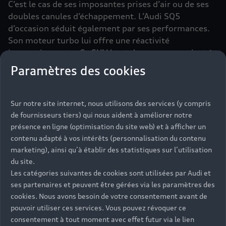
C’est le cas de ses imposantes prises d’air ou de ses
doubles canules d’échappement. L’Audi SQ5
d’occasion séduit également par ses performances.
Son moteur turbo lui offre une réactivité
impressionnante. Ce SUV haut de gamme parvient à
atteindre les 100 km/h en 5,1 secondes. Il dispose,
Paramètres des cookies
en outre, de la mythique transmission intégrale
quattro, capable de lui assurer une parfaite stabilité
sur route, y compris à vitesse élevée.
Sur notre site internet, nous utilisons des services (y compris
de fournisseurs tiers) qui nous aident à améliorer notre
présence en ligne (optimisation du site web) et à afficher un
contenu adapté à vos intérêts (personnalisation du contenu
marketing), ainsi qu’à établir des statistiques sur l’utilisation
du site.
Les catégories suivantes de cookies sont utilisées par Audi et
ses partenaires et peuvent être gérées via les paramètres des
cookies. Nous avons besoin de votre consentement avant de
pouvoir utiliser ces services. Vous pouvez révoquer ce
consentement à tout moment avec effet futur via le lien