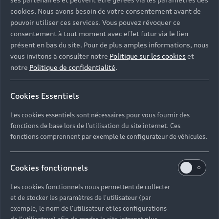
cookies. Nous avons besoin de votre consentement avant de
pouvoir utiliser ces services. Vous pouvez révoquer ce
consentement à tout moment avec effet futur via le lien
présent en bas du site. Pour de plus amples informations, nous
vous invitons à consulter notre
Politique sur les cookies
et
notre
Politique de confidentialité
.
Cookies Essentiels
Les cookies essentiels sont nécessaires pour vous fournir des
fonctions de base lors de l'utilisation du site internet. Ces
fonctions comprennent par exemple le configurateur de véhicules.
Nos équipes expertes sont à votre service du lundi au
Cookies fonctionnels
samedi de 9h00 à 12h00 et de 14h00 à 19h00, dans
votre concession Audi Rodez à l’adresse suivante : ZA
Les cookies fonctionnels nous permettent de collecter
Bel Air, Route de Decazeville 12850 Rodez.
et de stocker les paramètres de l'utilisateur (par
exemple, le nom de l'utilisateur et les configurations