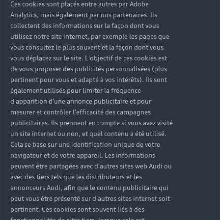
experts qui mettront tout leur savoir-faire au
Ces cookies sont placés entre autres par Adobe
service de votre Audi.
Analytics, mais également par nos partenaires. Ils
collectent des informations sur la façon dont vous
utilisez notre site internet, par exemple les pages que
vous consultez le plus souvent et la façon dont vous
vous déplacez sur le site. L'objectif de ces cookies est
de vous proposer des publicités personnalisées (plus
pertinent pour vous et adapté à vos intérêts). Ils sont
également utilisés pour limiter la fréquence
d'apparition d'une annonce publicitaire et pour
mesurer et contrôler l'efficacité des campagnes
publicitaires. Ils prennent en compte si vous avez visité
un site internet ou non, et quel contenu a été utilisé.
Cela se base sur une identification unique de votre
navigateur et de votre appareil. Les informations
peuvent être partagées avec d'autres sites web Audi ou
avec des tiers tels que les distributeurs et les
annonceurs Audi, afin que le contenu publicitaire qui
Les véhicules neufs
peut vous être présenté sur d'autres sites internet soit
pertinent. Ces cookies sont souvent liés à des
Découvrez votre prochaine Audi parmi nos