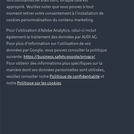
fonctionnalités de sites tiers, lorsque cela est
véhicules neufs immédiatement disponibles en
approprié. Veuillez noter que vous pouvez à tout
concession Audi Rodez.
moment retirer votre consentement à l'installation de
cookies personnalisation du contenu marketing.
Trouver une Audi neuve
Pour l’utilisation d’Adobe Analytics, celui-ci inclut
également le traitement des données par AUDI AG.
Pour plus d’information sur l’utilisation de vos
données par Google, vous pouvez consulter la politique
suivante:
https://business.safety.google/privacy/
.
Pour obtenir des informations plus spécifiques sur la
manière dont vos données personnelles sont utilisées,
veuillez consulter notre
Politique de confidentialité
et
notre
Politique sur les cookies
.
Les véhicules d’occasion
Trouvez l’Audi d’occasion que vous correspond en
concession Audi Rodez parmi l’ensemble des