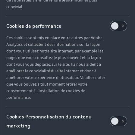
de l'utilisateur) afin de rendre le site internet plus
Découvrir la concession
convivial.
Cookies de performance
Ces cookies sont mis en place entre autres par Adobe
Un service sur-
Analytics et collectent des informations sur la façon
dont vous utilisez notre site internet, par exemple les
mesure avec
pages que vous consultez le plus souvent et la façon
Audi Rodez
dont vous vous déplacez sur le site. Ils nous aident à
améliorer la convivialité du site internet et donc à
améliorer votre expérience d'utilisateur. Veuillez noter
Lorsque vous choisissez Audi, vous optez pour
que vous pouvez à tout moment retirer votre
consentement à l'installation de cookies de
une grande qualité de prestation. Révisions et
performance.
réparations mécaniques, solutions de mobilité en
cas d’immobilisation… Tous nos experts sont à
votre service dans votre concession Audi près de
Cookies Personnalisation du contenu
chez vous. Toutes les interventions sur votre
marketing
véhicule sont réalisées par nos techniciens