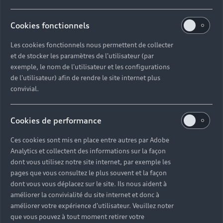
18h00.
Nos conseillers experts sont à votre écoute et
Cookies fonctionnels
peuvent vous offrir leurs services du lundi au samedi
Les cookies fonctionnels nous permettent de collecter
à l'adresse suivante : rue de l'Hers-Zone de la
et de stocker les paramètres de l'utilisateur (par
Masquere, 31676 Toulouse.
exemple, le nom de l'utilisateur et les configurations
de l'utilisateur) afin de rendre le site internet plus
convivial.
Découvrir la concession Audi Toulouse
Cookies de performance
Ces cookies sont mis en place entre autres par Adobe
Analytics et collectent des informations sur la façon
Faites le choix
dont vous utilisez notre site internet, par exemple les
pages que vous consultez le plus souvent et la façon
d’un service sur-
dont vous vous déplacez sur le site. Ils nous aident à
mesure avec
améliorer la convivialité du site internet et donc à
améliorer votre expérience d'utilisateur. Veuillez noter
Audi Toulouse
que vous pouvez à tout moment retirer votre