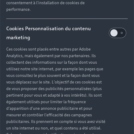
consentement à l'installation de cookies de
performance.
Lorsque vous choisissez Audi, vous optez pour
une qualité de prestation et un savoir-faire sans
Cookies Personnalisation du contenu
compromis. Dans chacune de nos concessions de
voitures Audi, nos techniciens experts possèdent
marketing
les connaissances, les compétences et les outils
Ces cookies sont placés entre autres par Adobe
nécessaires pour réaliser toutes les interventions
Analytics, mais également par nos partenaires. Ils
sur votre véhicule et prendre soin de votre Audi.
collectent des informations sur la façon dont vous
Révisions et réparations mécaniques, monte de
utilisez notre site internet, par exemple les pages que
pneumatiques été / hiver, préparation au contrôle
vous consultez le plus souvent et la façon dont vous
technique, solutions de mobilité en cas
vous déplacez sur le site. L'objectif de ces cookies est
d’immobilisation… retrouvez tous nos services
de vous proposer des publicités personnalisées (plus
dans votre concession Audi près de chez vous.
pertinent pour vous et adapté à vos intérêts). Ils sont
également utilisés pour limiter la fréquence
d'apparition d'une annonce publicitaire et pour
mesurer et contrôler l'efficacité des campagnes
publicitaires. Ils prennent en compte si vous avez visité
un site internet ou non, et quel contenu a été utilisé.