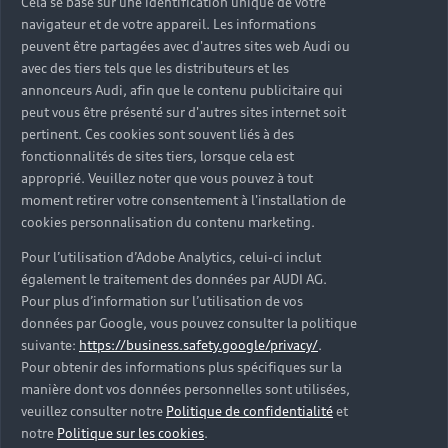
Cela se base sur une identification unique de votre
navigateur et de votre appareil. Les informations
peuvent être partagées avec d'autres sites web Audi ou
avec des tiers tels que les distributeurs et les
annonceurs Audi, afin que le contenu publicitaire qui
peut vous être présenté sur d'autres sites internet soit
pertinent. Ces cookies sont souvent liés à des
fonctionnalités de sites tiers, lorsque cela est
approprié. Veuillez noter que vous pouvez à tout
moment retirer votre consentement à l'installation de
cookies personnalisation du contenu marketing.
Les véhicules neufs
Pour l’utilisation d’Adobe Analytics, celui-ci inclut
Découvrez votre prochaine Audi parmi nos
également le traitement des données par AUDI AG.
véhicules neufs immédiatement disponibles en
Pour plus d’information sur l’utilisation de vos
concession Audi Toulouse.
données par Google, vous pouvez consulter la politique
suivante:
https://business.safety.google/privacy/
.
Trouver une Audi neuve
Pour obtenir des informations plus spécifiques sur la
manière dont vos données personnelles sont utilisées,
veuillez consulter notre
Politique de confidentialité
et
notre
Politique sur les cookies
.