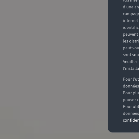
vos inté
d'une an
campagne
internet
identifi
peuvent 
les dist
peut vou
sont souv
Veuillez
l'instal
Pour l’u
données
Pour plu
pouvez c
Pour obt
données 
confiden