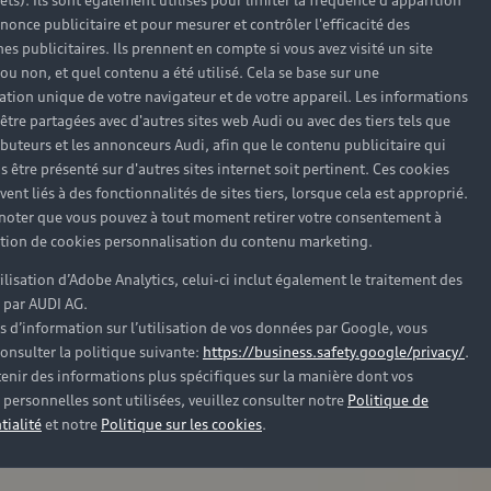
rêts). Ils sont également utilisés pour limiter la fréquence d'apparition
nonce publicitaire et pour mesurer et contrôler l'efficacité des
s publicitaires. Ils prennent en compte si vous avez visité un site
 ou non, et quel contenu a été utilisé. Cela se base sur une
cation unique de votre navigateur et de votre appareil. Les informations
être partagées avec d'autres sites web Audi ou avec des tiers tels que
ributeurs et les annonceurs Audi, afin que le contenu publicitaire qui
s être présenté sur d'autres sites internet soit pertinent. Ces cookies
ent liés à des fonctionnalités de sites tiers, lorsque cela est approprié.
 noter que vous pouvez à tout moment retirer votre consentement à
lation de cookies personnalisation du contenu marketing.
tilisation d’Adobe Analytics, celui-ci inclut également le traitement des
 par AUDI AG.
s d’information sur l’utilisation de vos données par Google, vous
onsulter la politique suivante:
https://business.safety.google/privacy/
.
enir des informations plus spécifiques sur la manière dont vos
personnelles sont utilisées, veuillez consulter notre
Politique de
tialité
et notre
Politique sur les cookies
.