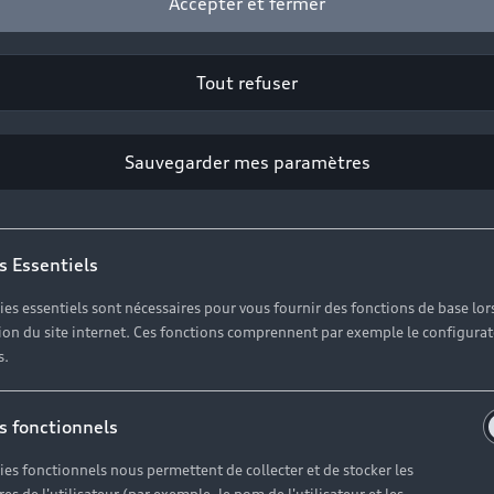
Accepter et fermer
contrent, l’Audi Q3 d’occasion s’impose comme un allié de
nimé de Toulouse, tout en offrant la sérénité nécessaire 
Tout refuser
les Pyrénées proches.
Sauvegarder mes paramètres
Voir les véhicules disponibles
s Essentiels
ies essentiels sont nécessaires pour vous fournir des fonctions de base lor
ation du site internet. Ces fonctions comprennent par exemple le configura
s.
s fonctionnels
ies fonctionnels nous permettent de collecter et de stocker les