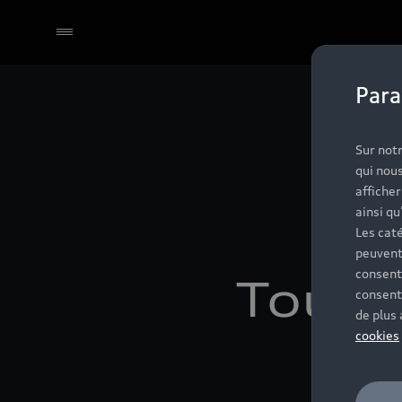
Para
Sélectionner un Partenaire
Sur notr
qui nous
affiche
Aud
ainsi qu
Les caté
peuvent
consent
Toulo
consent
de plus
cookies
s