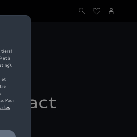
 tiers)
) et à
eting),
on à
 et
tre
e
ompact
te. Pour
ur les
nt