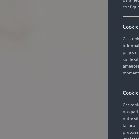
paramètr
configura
Cookie
Ces cook
informat
pages qu
sur le si
améliore
moment r
Cookie
Ces cook
nos part
notre si
la façon
proposer