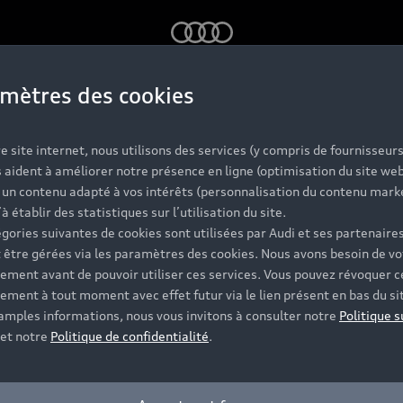
Audi
mètres des cookies
e site internet, nous utilisons des services (y compris de fournisseurs
 aident à améliorer notre présence en ligne (optimisation du site web
r un contenu adapté à vos intérêts (personnalisation du contenu mark
i Q3 d’occasi
’à établir des statistiques sur l’utilisation du site.
gories suivantes de cookies sont utilisées par Audi et ses partenaires
 être gérées via les paramètres des cookies. Nous avons besoin de vo
ement avant de pouvoir utiliser ces services. Vous pouvez révoquer c
use : le SUV c
ement à tout moment avec effet futur via le lien présent en bas du si
 amples informations, nous vous invitons à consulter notre
Politique s
et notre
Politique de confidentialité
.
tylé et polyvale