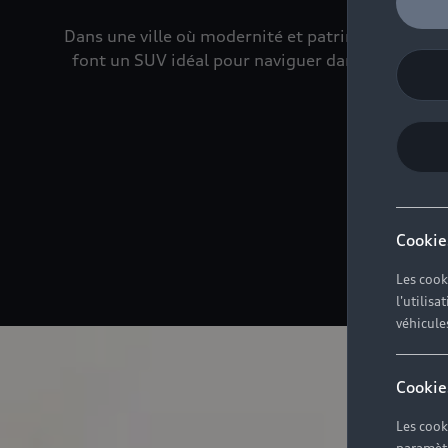
Dans une ville où modernité et patrimoine se ren
font un SUV idéal pour naviguer dans le centre a
Cookie
Les cook
l'utilis
véhicule
Cookie
Les cook