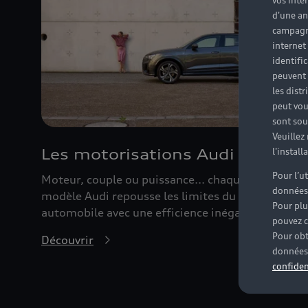
vos inté
d'une an
campagne
internet
identifi
peuvent 
les dist
peut vou
sont souv
Veuillez
Les motorisations Audi
l'instal
Pour l’u
Moteur, couple ou puissance... chaque nouveau
données
modèle Audi repousse les limites du monde
Pour plu
automobile avec une efficience inégalée.
pouvez c
Pour obt
Découvrir
données 
confiden