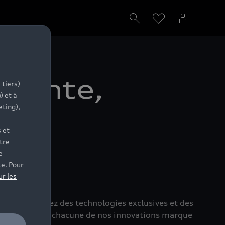
pointe,
 tiers)
) et à
eting),
otre
 et
tre
e
te. Pour
ur les
ile. Découvrez des technologies exclusives et des
connectivité... chacune de nos innovations marque