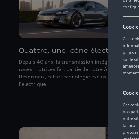
paramètr
configura
Cookie
Ces cook
informat
Quattro, une icône électrique
pages qu
sur le si
Depuis 40 ans, la transmission intégrale à 4
améliore
roues motrices fait partie de notre ADN.
moment r
Désormais, cette technologie exclusive passe à
l'électrique.
Cookie
Ces cook
nos part
notre si
la façon
proposer