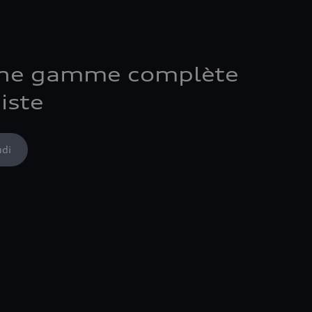
une gamme complète
iste
udi