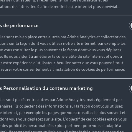
es de l'utilisateur (par exemple, le nom de l'utilisateur et les
tions de l'utilisateur) afin de rendre le site internet plus convivial.
s de performance
ies sont mis en place entre autres par Adobe Analytics et collectent des
ions sur la façon dont vous utilisez notre site internet, par exemple les
Une nouvelle vision de
e vous consultez le plus souvent et la façon dont vous vous déplacez
l'éclairage
te. Ils nous aident à améliorer la convivialité du site internet et donc à
A
r votre expérience d'utilisateur. Veuillez noter que vous pouvez à tout
c
L'une des priorités pour Audi est de créer des
etirer votre consentement à l'installation de cookies de performance.
p
fonctionnalités d'éclairage innovantes, tant en
s
matière de design que de fonctionnalités.
s Personnalisation du contenu marketing
D
Découvrir
ies sont placés entre autres par Adobe Analytics, mais également par
enaires. Ils collectent des informations sur la façon dont vous utilisez
te internet, par exemple les pages que vous consultez le plus souvent et
 dont vous vous déplacez sur le site. L'objectif de ces cookies est de vous
 des publicités personnalisées (plus pertinent pour vous et adapté à