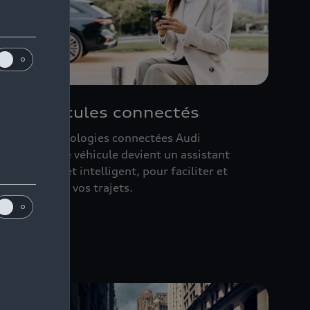
Des véhicules connectés
vec les technologies connectées Audi
onnect, votre véhicule devient un assistant
ersonnalisé et intelligent, pour faciliter et
écuriser tous vos trajets.
écouvrir