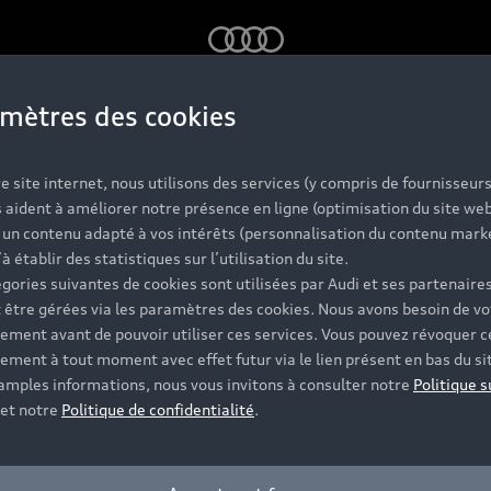
Audi
mètres des cookies
chnologies de 
e site internet, nous utilisons des services (y compris de fournisseurs
 aident à améliorer notre présence en ligne (optimisation du site web
r un contenu adapté à vos intérêts (personnalisation du contenu mark
r réinventer v
’à établir des statistiques sur l’utilisation du site.
gories suivantes de cookies sont utilisées par Audi et ses partenaires
 être gérées via les paramètres des cookies. Nous avons besoin de vo
ement avant de pouvoir utiliser ces services. Vous pouvez révoquer c
conduite
ement à tout moment avec effet futur via le lien présent en bas du si
 amples informations, nous vous invitons à consulter notre
Politique s
et notre
Politique de confidentialité
.
firme notre engagement pour réinventer le monde automob
d’une Audi. Technologies de conduite, éclairages, design, 