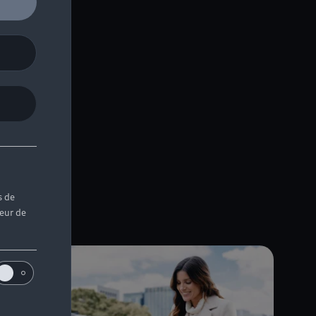
s de
teur de