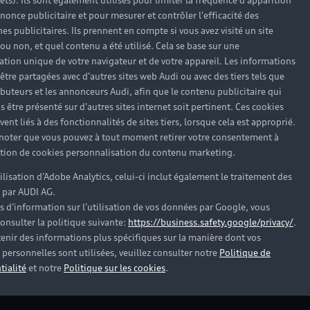
rêts). Ils sont également utilisés pour limiter la fréquence d'apparition
nonce publicitaire et pour mesurer et contrôler l'efficacité des
s publicitaires. Ils prennent en compte si vous avez visité un site
 ou non, et quel contenu a été utilisé. Cela se base sur une
cation unique de votre navigateur et de votre appareil. Les informations
être partagées avec d'autres sites web Audi ou avec des tiers tels que
ributeurs et les annonceurs Audi, afin que le contenu publicitaire qui
s être présenté sur d'autres sites internet soit pertinent. Ces cookies
ent liés à des fonctionnalités de sites tiers, lorsque cela est approprié.
 noter que vous pouvez à tout moment retirer votre consentement à
L’affichage tête haute
lation de cookies personnalisation du contenu marketing.
tilisation d’Adobe Analytics, celui-ci inclut également le traitement des
Avec l’affichage tête haute couplé à l’Audi
 par AUDI AG.
Virtual Cockpit, profitez de toutes vos
A
s d’information sur l’utilisation de vos données par Google, vous
informations de conduite en un coup d’oeil.
d
onsulter la politique suivante:
https://business.safety.google/privacy/
.
d
enir des informations plus spécifiques sur la manière dont vos
Découvrir
c
personnelles sont utilisées, veuillez consulter notre
Politique de
tialité
et notre
Politique sur les cookies
.
D