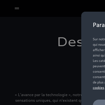
Para
Sélectionner un Partenaire
Des te
Sur notr
qui nous
affiche
pou
ainsi qu
Les caté
peuvent
consent
consent
de plus
cookies
« L'avance par la technologie », notre slogan af
sensations uniques, qui n'existent qu'au volant 