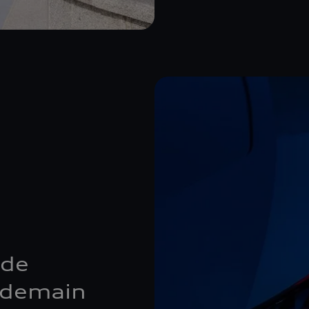
 de
e demain