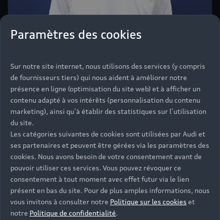
Paramètres des cookies
Sur notre site internet, nous utilisons des services (y compris
de fournisseurs tiers) qui nous aident à améliorer notre
présence en ligne (optimisation du site web) et à afficher un
Les lauréats Audi talents
contenu adapté à vos intérêts (personnalisation du contenu
marketing), ainsi qu’à établir des statistiques sur l’utilisation
Audi talents permet depuis sa
du site.
Les catégories suivantes de cookies sont utilisées par Audi et
création, à de nombreux artistes
ses partenaires et peuvent être gérées via les paramètres des
de mettre en oeuvre leur
cookies. Nous avons besoin de votre consentement avant de
créativité à travers des appels à
pouvoir utiliser ces services. Vous pouvez révoquer ce
consentement à tout moment avec effet futur via le lien
projet. Les gagnants de ces
présent en bas du site. Pour de plus amples informations, nous
différents appels à projets ont
vous invitons à consulter notre
Politique sur les cookies
et
notre
Politique de confidentialité
.
ensuite la chance de participer à