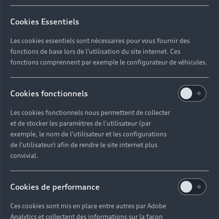
plusieurs expositions imaginées
Cookies Essentiels
avec les équipes Audi talents afin
Les cookies essentiels sont nécessaires pour vous fournir des
d’offrir de la visibilité à leur
fonctions de base lors de l'utilisation du site internet. Ces
travail.
fonctions comprennent par exemple le configurateur de véhicules.
Découvrir les lauréats
Cookies fonctionnels
Les cookies fonctionnels nous permettent de collecter
et de stocker les paramètres de l'utilisateur (par
Crédit photo : Fabien Breuil
exemple, le nom de l'utilisateur et les configurations
de l'utilisateur) afin de rendre le site internet plus
convivial.
Cookies de performance
Ces cookies sont mis en place entre autres par Adobe
Analytics et collectent des informations sur la façon