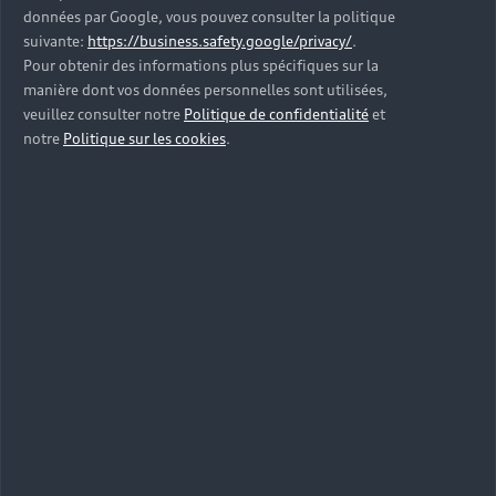
données par Google, vous pouvez consulter la politique
suivante:
https://business.safety.google/privacy/
.
Découvrez
Pour obtenir des informations plus spécifiques sur la
manière dont vos données personnelles sont utilisées,
l’univers Audi
veuillez consulter notre
Politique de confidentialité
et
notre
Politique sur les cookies
.
talents
Retour en haut
Accès rapides
Modèles
Quelle Audi me correspond ?