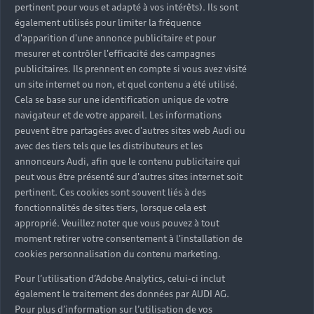
pertinent pour vous et adapté à vos intérêts). Ils sont
indépendants, composés de
également utilisés pour limiter la fréquence
professionnels, actifs et reconnus
d'apparition d'une annonce publicitaire et pour
mesurer et contrôler l'efficacité des campagnes
dans leur domaine. Leur laissant
publicitaires. Ils prennent en compte si vous avez visité
l’entière liberté et responsabilité
un site internet ou non, et quel contenu a été utilisé.
Cela se base sur une identification unique de votre
du choix des artistes primés.
navigateur et de votre appareil. Les informations
Parmi eux, des directeurs de
peuvent être partagées avec d'autres sites web Audi ou
centres d’art, des designers, des
avec des tiers tels que les distributeurs et les
annonceurs Audi, afin que le contenu publicitaire qui
commissaires d’expositions, des
peut vous être présenté sur d'autres sites internet soit
acteurs, des réalisateurs, des
pertinent. Ces cookies sont souvent liés à des
fonctionnalités de sites tiers, lorsque cela est
musiciens…
approprié. Veuillez noter que vous pouvez à tout
moment retirer votre consentement à l'installation de
cookies personnalisation du contenu marketing.
Découvrir les jurés
Pour l’utilisation d’Adobe Analytics, celui-ci inclut
également le traitement des données par AUDI AG.
Pour plus d’information sur l’utilisation de vos