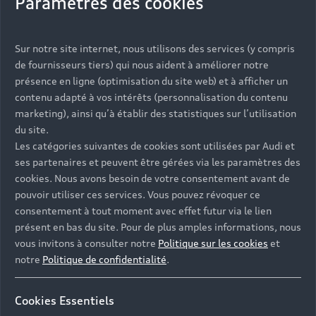
Paramètres des cookies
Isa
Découvrir les jurés 2017
Déco
Sur notre site internet, nous utilisons des services (y compris
de fournisseurs tiers) qui nous aident à améliorer notre
présence en ligne (optimisation du site web) et à afficher un
contenu adapté à vos intérêts (personnalisation du contenu
marketing), ainsi qu’à établir des statistiques sur l’utilisation
Nous remercions
du site.
Les catégories suivantes de cookies sont utilisées par Audi et
également tous les jurés
ses partenaires et peuvent être gérées via les paramètres des
qui nous ont accompagné
cookies. Nous avons besoin de votre consentement avant de
pouvoir utiliser ces services. Vous pouvez révoquer ce
depuis 2007 :
consentement à tout moment avec effet futur via le lien
présent en bas du site. Pour de plus amples informations, nous
Aline Afanoukoe, Paula Aisemberg, Nicolas
vous invitons à consulter notre
Politique sur les cookies
et
Altmayer, Gilles Alvarez, Béatrice Ardisson, Craig
notre
Politique de confidentialité
.
Armstrong, Alain Attal, Jean-Marc Barr, Daniel
Buren, Florence Ben Sadoun, Martin Béthenod,
Cookies Essentiels
Laurent Blanc, Guillaume Bouchateau, Elodie