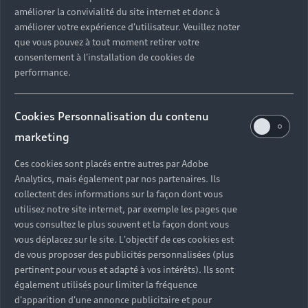
Luguern, Vittoria Matarrese, Philippe Mayaux,
améliorer la convivialité du site internet et donc à
René-Jacques Mayer, Thierry Marx, Olivier
améliorer votre expérience d'utilisateur. Veuillez noter
Megaton, Emmanuel Montamat, Kamel Mennour,
que vous pouvez à tout moment retirer votre
consentement à l'installation de cookies de
Mathieu Mercier, Alejandra Norambuena-Skira,
performance.
Patrick Norguet, Olivier Nusse, Ora ïto, Corentin
Orsini, Chiara Parisi, Emmanuel Perrotin,
Christophe Pillet, Laurence Picquet, Emilie
Cookies Personnalisation du contenu
Pitoiset, Philippe Reignier, Arabelle Reille, Felipe
marketing
Ribon, Pierre Romanet, Michel Roset, Edouard
Rostand, Guillaume Roussel, Jean-Paul Rouve,
Ces cookies sont placés entre autres par Adobe
Constance Rubini, Jérôme Ruskin, Béatrice
Analytics, mais également par nos partenaires. Ils
Salmon, Inga Sempe, Catherine Serre, Carole
collectent des informations sur la façon dont vous
Scotta, Romain Tardy, Elisabeth Tchoungui, Agnès
utilisez notre site internet, par exemple les pages que
Thurnauer, Ionna Vautrin, Xavier Veilhan, Marc-
vous consultez le plus souvent et la façon dont vous
Olivier Wahler, Maria Wettergren, Olivier Wicker,
vous déplacez sur le site. L'objectif de ces cookies est
de vous proposer des publicités personnalisées (plus
Jean-Michel Wilmotte, Eric Wojcik, Ken
pertinent pour vous et adapté à vos intérêts). Ils sont
Yasumoto.
également utilisés pour limiter la fréquence
d'apparition d'une annonce publicitaire et pour