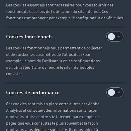
Bouchez, Ludovic Bource, Fabrice Bousteau, Guy
Les cookies essentiels sont nécessaires pour vous fournir des
Boyer, Sébastien Boyer-Chammard, Francis
fonctions de base lors de l'utilisation du site internet. Ces
Briest, Guillaume Canet, Vincent Carry, Cécile
fonctions comprennent par exemple le configurateur de véhicules.
Cassel, Carmen Chaplin, Antoine Charreyron,
Jean-Baprise De Laubier (Par One), Chassol, Jean-
Cookies fonctionnels
Luc Colonna D’Istria, matali crasset, Olivier
Dahan, Noe Duchaufour-Lawrance, Romain Duris,
Les cookies fonctionnels nous permettent de collecter
Thomas Dutronc, Pascale Faure, Jennifer Flay,
et de stocker les paramètres de l'utilisateur (par
Elsa Francès, Julie Garimorth, Catherine Geel,
exemple, le nom de l'utilisateur et les configurations
Vahina Giocante, Jose-Manuel Gonçalves, Loris
de l'utilisateur) afin de rendre le site internet plus
Greaud, Maxime Guiguet, Constance Guisset,
convivial.
Chantal Hamaide, Christophe Hettier, Didier
Hoarau, Guillaume Houzé, Marie-Laure Jousse,
Cookies de performance
Marie Kalt, Marin Karmitz, Mathieu Kassovitz,
Gérard Laizé, Patriec Lamothe, Thomas
Ces cookies sont mis en place entre autres par Adobe
Langmann, Alain Lardet, Grégoire Lassale, Jérôme
Analytics et collectent des informations sur la façon
Lateur, Bertrand Lavier, Emma Lavigne, Laurent
dont vous utilisez notre site internet, par exemple les
Le Bon, Patrice Leconte, Stéphane Le Tavernier,
pages que vous consultez le plus souvent et la façon
Julien Lombrail, Ombline Le Lasseur, Elise
dont vous vous déplacez sur le site. Ils nous aident à