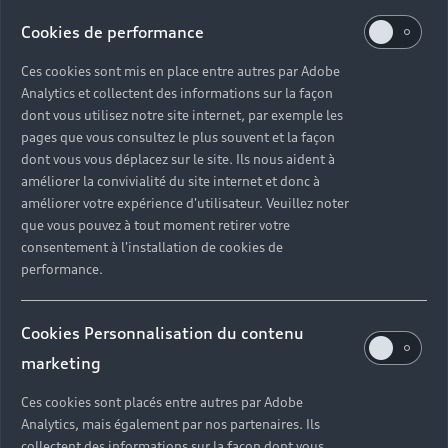
Cookies de performance
Ces cookies sont mis en place entre autres par Adobe
Analytics et collectent des informations sur la façon
dont vous utilisez notre site internet, par exemple les
pages que vous consultez le plus souvent et la façon
« Exposer des faits de société problématiques,
dont vous vous déplacez sur le site. Ils nous aident à
disséquer des schémas et mécanismes de pensée
améliorer la convivialité du site internet et donc à
obsolètes pour piquer l’intérêt et encourager
améliorer votre expérience d'utilisateur. Veuillez noter
positivement un éveil critique des consciences.
que vous pouvez à tout moment retirer votre
Mettre en valeur une attitude respectueuse de la
consentement à l'installation de cookies de
Vie dans sa globalité et de sa beauté jubilatoire.
performance.
La transparence positive. Ludique. Graphique.
Simple. Courte. Sans volonté de moraliser ni de
culpabiliser. » Anne Horel
Cookies Personnalisation du contenu
marketing
Ces cookies sont placés entre autres par Adobe
Analytics, mais également par nos partenaires. Ils
collectent des informations sur la façon dont vous