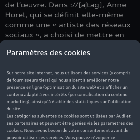
de l’œuvre. Dans ://[aʃtag], Anne
Horel, qui se définit elle-même
comme une « artiste des réseaux
sociaux », a choisi de mettre en
scène dans une forme
Paramètres des cookies
d’abécédaire les messages et les
créations d’artistes digitaux
Sur notre site internet, nous utilisons des services (y compris
auxquels elle a confié le soin de
de fournisseurs tiers) qui nous aident à améliorer notre
nous donner leur singulière
présence en ligne (optimisation du site web) et à afficher un
perception du monde. Le
contenu adapté à vos intérêts (personnalisation du contenu
marketing), ainsi qu’à établir des statistiques sur l’utilisation
plasticien Hugo L’ahelec
du site.
développe dans The Death Show
Les catégories suivantes de cookies sont utilisées par Audi et
ses partenaires et peuvent être gérées via les paramètres des
une série de sculptures et
cookies. Nous avons besoin de votre consentement avant de
d’installations ayant pour thème
pouvoir utiliser ces services. Vous pouvez révoquer ce