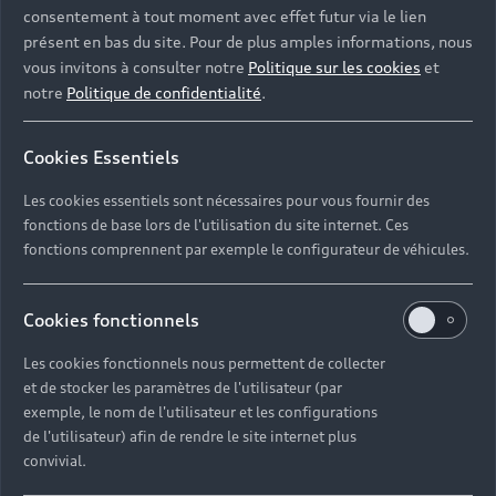
l’apparente dualité entre le rituel
consentement à tout moment avec effet futur via le lien
présent en bas du site. Pour de plus amples informations, nous
et le spectacle, dans une
vous invitons à consulter notre
Politique sur les cookies
et
ambitieuse entreprise de mise en
notre
Politique de confidentialité
.
scène contemporaine de la mort.
Enfin, le chorégraphe Eric Minh
Cookies Essentiels
Cuong Castaing nous présente
Les cookies essentiels sont nécessaires pour vous fournir des
dans L’Âge d’Or, un film saisissant
fonctions de base lors de l'utilisation du site internet. Ces
fonctions comprennent par exemple le configurateur de véhicules.
retraçant l’aventure
chorégraphique dans laquelle il a
Cookies fonctionnels
rendu possible, durant de
Les cookies fonctionnels nous permettent de collecter
nombreux mois, la rencontre
et de stocker les paramètres de l'utilisateur (par
entre des danseurs
exemple, le nom de l'utilisateur et les configurations
de l'utilisateur) afin de rendre le site internet plus
professionnels et des enfants
convivial.
handicapés. »