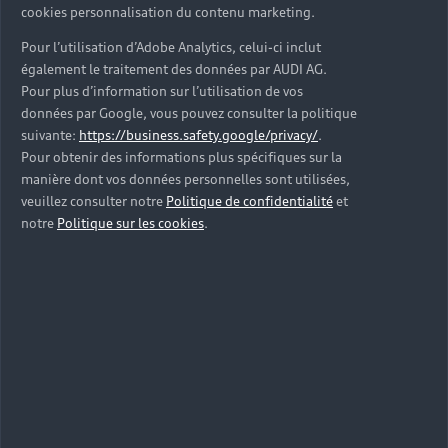
Les 26 artistes invités du
cookies personnalisation du contenu marketing.
projet
Pour l’utilisation d’Adobe Analytics, celui-ci inclut
également le traitement des données par AUDI AG.
Sunny Mabrey, Jenna Masoud,
Pour plus d’information sur l’utilisation de vos
Xaviera Lopez, Jérémie
données par Google, vous pouvez consulter la politique
suivante:
https://business.safety.google/privacy/
.
Grandsenne, Claudia Cukrov, Tony
Pour obtenir des informations plus spécifiques sur la
Oswald, Pisie Hochheim,
manière dont vos données personnelles sont utilisées,
veuillez consulter notre
Politique de confidentialité
et
Mackenzie Becket, MJ Riggins,
notre
Politique sur les cookies
.
Albert Birney, Nick Gallo, Rhys
Stover, James Curran, Karissa
Becker, Milos Rajkovic, Gretchen
Lohse, Thomas Hues, Nic Courdy,
James Kerr, Deladeso, Olaf Falafel,
Ankur Thakkar, Ellen Burke, Casey
Lambert, Sammy Slabbinck,