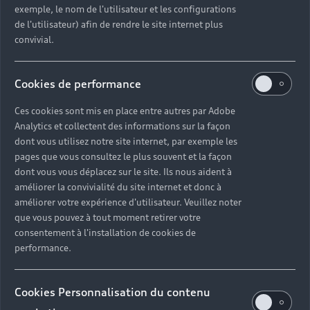
exemple, le nom de l'utilisateur et les configurations
de l'utilisateur) afin de rendre le site internet plus
convivial.
Cookies de performance
Ces cookies sont mis en place entre autres par Adobe
À la rencontre des lauréats
Analytics et collectent des informations sur la façon
dont vous utilisez notre site internet, par exemple les
Audi talents
pages que vous consultez le plus souvent et la façon
dont vous vous déplacez sur le site. Ils nous aident à
améliorer la convivialité du site internet et donc à
améliorer votre expérience d'utilisateur. Veuillez noter
Marie-Sarah Adenis
que vous pouvez à tout moment retirer votre
consentement à l'installation de cookies de
<h1 style="font-
performance.
size:0.8em;">Ce qui
Cookies Personnalisation du contenu
tient à un fil</h1>