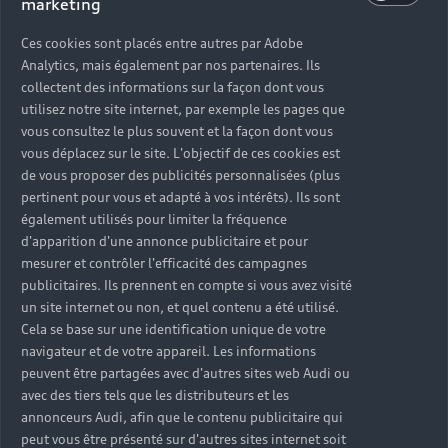
marketing
En savoir plus >
Ces cookies sont placés entre autres par Adobe
Analytics, mais également par nos partenaires. Ils
collectent des informations sur la façon dont vous
Charlie Aubry
utilisez notre site internet, par exemple les pages que
vous consultez le plus souvent et la façon dont vous
<h1 style="font-
vous déplacez sur le site. L'objectif de ces cookies est
size:0.8em;">P3.450</h1>
de vous proposer des publicités personnalisées (plus
pertinent pour vous et adapté à vos intérêts). Ils sont
également utilisés pour limiter la fréquence
d'apparition d'une annonce publicitaire et pour
mesurer et contrôler l'efficacité des campagnes
publicitaires. Ils prennent en compte si vous avez visité
En savoir plus >
un site internet ou non, et quel contenu a été utilisé.
Cela se base sur une identification unique de votre
navigateur et de votre appareil. Les informations
Henri Frachon <br> Antoine Lecharny
peuvent être partagées avec d'autres sites web Audi ou
avec des tiers tels que les distributeurs et les
<h1 style="font-
annonceurs Audi, afin que le contenu publicitaire qui
peut vous être présenté sur d'autres sites internet soit