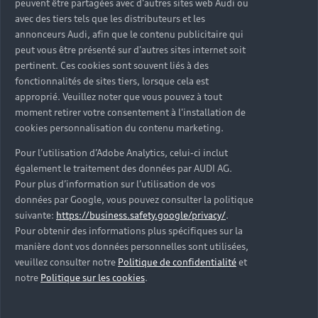
peuvent être partagées avec d'autres sites web Audi ou
avec des tiers tels que les distributeurs et les
annonceurs Audi, afin que le contenu publicitaire qui
peut vous être présenté sur d'autres sites internet soit
pertinent. Ces cookies sont souvent liés à des
fonctionnalités de sites tiers, lorsque cela est
approprié. Veuillez noter que vous pouvez à tout
moment retirer votre consentement à l'installation de
cookies personnalisation du contenu marketing.
Bullit
Pour l’utilisation d’Adobe Analytics, celui-ci inclut
également le traitement des données par AUDI AG.
Reflétant l’affection particulière
Pour plus d’information sur l’utilisation de vos
de Florent et Romain Bodart pour
données par Google, vous pouvez consulter la politique
suivante:
https://business.safety.google/privacy/
.
la fabrication artisanale du son,
Pour obtenir des informations plus spécifiques sur la
Bullit est un atelier interactif de
manière dont vos données personnelles sont utilisées,
veuillez consulter notre
Politique de confidentialité
et
bruitage. Les participants y sont
notre
Politique sur les cookies
.
invités à créer en direct leur
propre séquence sonore illustrant