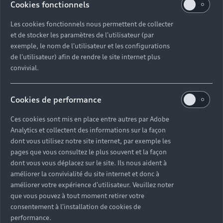
Cookies fonctionnels
Les cookies fonctionnels nous permettent de collecter
et de stocker les paramètres de l'utilisateur (par
exemple, le nom de l'utilisateur et les configurations
de l'utilisateur) afin de rendre le site internet plus
Pandore
convivial.
Pandore est un film musical des
Cookies de performance
deux frères. A l’instar de leurs
Ces cookies sont mis en place entre autres par Adobe
morceaux issus de sons concrets
Analytics et collectent des informations sur la façon
ou instrumentaux préalablement
dont vous utilisez notre site internet, par exemple les
pages que vous consultez le plus souvent et la façon
enregistrés et retravaillés, la
dont vous vous déplacez sur le site. Ils nous aident à
vidéo a été conçue à partir de
améliorer la convivialité du site internet et donc à
films Dada des années 1920.
améliorer votre expérience d'utilisateur. Veuillez noter
que vous pouvez à tout moment retirer votre
Redécoupées et remontées sur un
consentement à l'installation de cookies de
tempo électro hypnotique, les
performance.