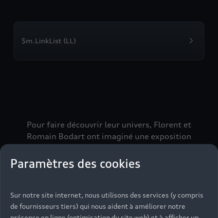
$m.LinkList (LL)
Pour faire découvrir leur univers, Florent et
Romain Bodart ont imaginé une exposition
immersive, un terrain de jeu. Les visiteurs y sont
intégrés dans un parcours à la fois participatif et
Paramètres des cookies
ludique qui serpente entre d’inédites installations
sonores manipulables, des films musicaux et un
atelier personnalisé de bruitage. Une véritable
Sur notre site internet, nous utilisons des services (y compris
initiation au mix des disciplines artistiques,
de fournisseurs tiers) qui nous aident à améliorer notre
présence en ligne (optimisation du site web) et à afficher un