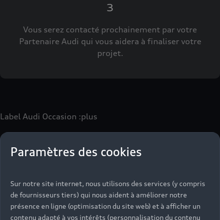
3
Vous serez contacté prochainement par votre
Partenaire Audi qui vous aidera à finaliser votre
projet.
Label Audi Occasion
:plus
Paramètres des cookies
Le label Audi Occasion
:plus
vous permet d’acquérir un
véhicule d’occasion avec les mêmes avantages que les
véhicules neufs :
Sur notre site internet, nous utilisons des services (y compris
- Jusqu'à 130 points de contrôle spécifiques à chaque
de fournisseurs tiers) qui nous aident à améliorer notre
motorisation
présence en ligne (optimisation du site web) et à afficher un
- Garantie jusqu’à 24 mois et kilométrage illimité
contenu adapté à vos intérêts (personnalisation du contenu