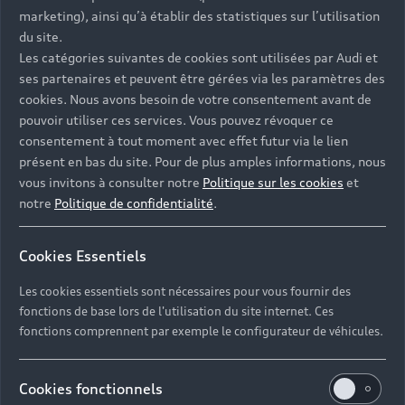
- Assistance 24/7 en France et en Europe
marketing), ainsi qu’à établir des statistiques sur l’utilisation
-
Découvrez également toutes nos offres d’entretien
, à
du site.
partir de 19€/mois
Les catégories suivantes de cookies sont utilisées par Audi et
ses partenaires et peuvent être gérées via les paramètres des
cookies. Nous avons besoin de votre consentement avant de
pouvoir utiliser ces services. Vous pouvez révoquer ce
consentement à tout moment avec effet futur via le lien
présent en bas du site. Pour de plus amples informations, nous
Les réponses à vos
vous invitons à consulter notre
Politique sur les cookies
et
questions
notre
Politique de confidentialité
.
Découvrez les réponses à vos diverses questions
Cookies Essentiels
autour de l'achat de véhicules d’occasion
immédiatement disponibles avec Audi.
Les cookies essentiels sont nécessaires pour vous fournir des
fonctions de base lors de l'utilisation du site internet. Ces
fonctions comprennent par exemple le configurateur de véhicules.
Cookies fonctionnels