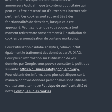
d’occasion ?
annonceurs Audi, afin que le contenu publicitaire qui
peut vous être présenté sur d'autres sites internet soit
pertinent. Ces cookies sont souvent liés à des
Qu’est-ce que le code VIN et où le trouver ?
fonctionnalités de sites tiers, lorsque cela est
approprié. Veuillez noter que vous pouvez à tout
Quels équipements de série retrouve-t-on sur une
moment retirer votre consentement à l'installation de
Audi d’occasion ?
cookies personnalisation du contenu marketing.
Pour l’utilisation d’Adobe Analytics, celui-ci inclut
Peut-on acheter une Audi hybride rechargeable
également le traitement des données par AUDI AG.
d’occasion ?
Pour plus d’information sur l’utilisation de vos
données par Google, vous pouvez consulter la politique
Peut-on acheter une Audi électrique d’occasion ?
suivante:
https://business.safety.google/privacy/
.
Pour obtenir des informations plus spécifiques sur la
manière dont vos données personnelles sont utilisées,
Quelle est la garantie de la batterie sur une Audi
veuillez consulter notre
Politique de confidentialité
et
e-tron d’occasion ?
notre
Politique sur les cookies
.
Une Audi d’occasion est-elle adaptée aux Zones à
Faibles Émissions (ZFE) ?