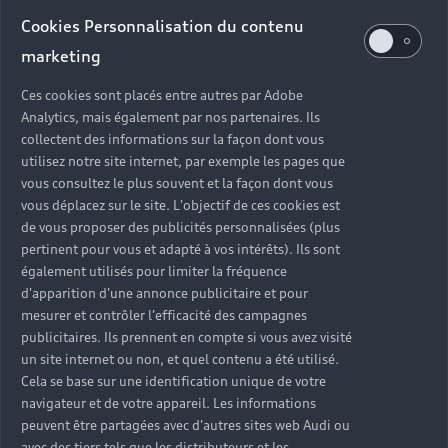
Audi d’occasion
Cookies Personnalisation du contenu
marketing
Quels sont les avantages d’acheter une Audi
Ces cookies sont placés entre autres par Adobe
d’occasion ?
Analytics, mais également par nos partenaires. Ils
collectent des informations sur la façon dont vous
utilisez notre site internet, par exemple les pages que
Quelle est la garantie d’une Audi Occasion :plus ?
vous consultez le plus souvent et la façon dont vous
vous déplacez sur le site. L'objectif de ces cookies est
Combien de points de contrôle sont effectués sur
de vous proposer des publicités personnalisées (plus
une Audi d’occasion ?
pertinent pour vous et adapté à vos intérêts). Ils sont
également utilisés pour limiter la fréquence
Quelle assistance est incluse avec une Audi
d'apparition d'une annonce publicitaire et pour
Occasion :plus ?
mesurer et contrôler l'efficacité des campagnes
publicitaires. Ils prennent en compte si vous avez visité
un site internet ou non, et quel contenu a été utilisé.
Quelle démarche faire quand on achète une
Cela se base sur une identification unique de votre
voiture d’occasion ?
navigateur et de votre appareil. Les informations
peuvent être partagées avec d'autres sites web Audi ou
Comment connaître l’historique d’une Audi
avec des tiers tels que les distributeurs et les