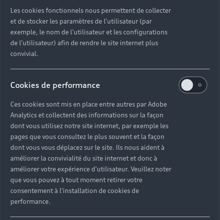
Découvrez toutes les catégories d’Audi d’occasion
Les cookies fonctionnels nous permettent de collecter
et de stocker les paramètres de l'utilisateur (par
exemple, le nom de l'utilisateur et les configurations
Découvrez toutes les catégories d’Audi d’occasion
de l'utilisateur) afin de rendre le site internet plus
convivial.
Découvrez tous les modèles Audi d’occasion
Cookies de performance
Découvrez les déclinaisons sportives S et RS
d’occasion
Ces cookies sont mis en place entre autres par Adobe
Analytics et collectent des informations sur la façon
Trouvez votre Partenaire Audi près de chez vous
dont vous utilisez notre site internet, par exemple les
pages que vous consultez le plus souvent et la façon
dont vous vous déplacez sur le site. Ils nous aident à
Trouvez votre Audi d’occasion par modèle et par
améliorer la convivialité du site internet et donc à
ville
améliorer votre expérience d'utilisateur. Veuillez noter
que vous pouvez à tout moment retirer votre
consentement à l'installation de cookies de
performance.
Questions fréquentes sur les