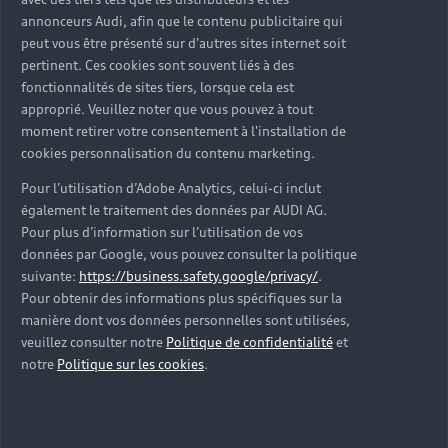
d’occasion ?
annonceurs Audi, afin que le contenu publicitaire qui
peut vous être présenté sur d'autres sites internet soit
pertinent. Ces cookies sont souvent liés à des
Qu’est-ce que le code VIN et où le trouver ?
fonctionnalités de sites tiers, lorsque cela est
approprié. Veuillez noter que vous pouvez à tout
Quels équipements de série retrouve-t-on sur une
moment retirer votre consentement à l'installation de
Audi d’occasion ?
cookies personnalisation du contenu marketing.
Pour l’utilisation d’Adobe Analytics, celui-ci inclut
Peut-on acheter une Audi hybride rechargeable
également le traitement des données par AUDI AG.
d’occasion ?
Pour plus d’information sur l’utilisation de vos
données par Google, vous pouvez consulter la politique
Peut-on acheter une Audi électrique d’occasion ?
suivante:
https://business.safety.google/privacy/
.
Pour obtenir des informations plus spécifiques sur la
manière dont vos données personnelles sont utilisées,
Quelle est la garantie de la batterie sur une Audi
veuillez consulter notre
Politique de confidentialité
et
e-tron d’occasion ?
notre
Politique sur les cookies
.
Une Audi d’occasion est-elle adaptée aux Zones à
Faibles Émissions (ZFE) ?