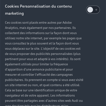
Audi d’occasion
Cookies Personnalisation du contenu
marketing
Quels sont les avantages d’acheter une Audi
Ces cookies sont placés entre autres par Adobe
d’occasion ?
Analytics, mais également par nos partenaires. Ils
collectent des informations sur la façon dont vous
utilisez notre site internet, par exemple les pages que
Quelle est la garantie d’une Audi Occasion :plus ?
vous consultez le plus souvent et la façon dont vous
vous déplacez sur le site. L'objectif de ces cookies est
Combien de points de contrôle sont effectués sur
de vous proposer des publicités personnalisées (plus
une Audi d’occasion ?
pertinent pour vous et adapté à vos intérêts). Ils sont
également utilisés pour limiter la fréquence
Quelle assistance est incluse avec une Audi
d'apparition d'une annonce publicitaire et pour
Occasion :plus ?
mesurer et contrôler l'efficacité des campagnes
publicitaires. Ils prennent en compte si vous avez visité
un site internet ou non, et quel contenu a été utilisé.
Quelle démarche faire quand on achète une
Cela se base sur une identification unique de votre
voiture d’occasion ?
navigateur et de votre appareil. Les informations
peuvent être partagées avec d'autres sites web Audi ou
Comment connaître l’historique d’une Audi
avec des tiers tels que les distributeurs et les