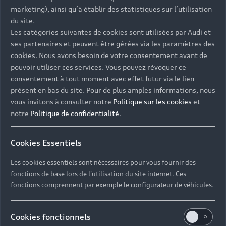
- Assistance 24/7 en France et en Europe
marketing), ainsi qu’à établir des statistiques sur l’utilisation
-
Découvrez également toutes nos offres d’entretien
, à
du site.
partir de 19€/mois
Les catégories suivantes de cookies sont utilisées par Audi et
ses partenaires et peuvent être gérées via les paramètres des
cookies. Nous avons besoin de votre consentement avant de
pouvoir utiliser ces services. Vous pouvez révoquer ce
consentement à tout moment avec effet futur via le lien
présent en bas du site. Pour de plus amples informations, nous
Les réponses à vos
vous invitons à consulter notre
Politique sur les cookies
et
questions
notre
Politique de confidentialité
.
Découvrez les réponses à vos diverses questions
Cookies Essentiels
autour de l'achat de véhicules d’occasion
immédiatement disponibles avec Audi.
Les cookies essentiels sont nécessaires pour vous fournir des
fonctions de base lors de l'utilisation du site internet. Ces
fonctions comprennent par exemple le configurateur de véhicules.
Cookies fonctionnels