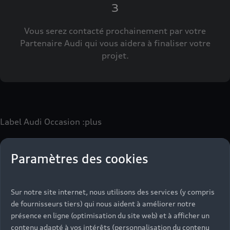
3
Vous serez contacté prochainement par votre
Partenaire Audi qui vous aidera à finaliser votre
projet.
Label Audi Occasion
:plus
Paramètres des cookies
Le label Audi Occasion
:plus
vous permet d’acquérir un
véhicule d’occasion avec les mêmes avantages que les
véhicules neufs :
Sur notre site internet, nous utilisons des services (y compris
- Jusqu'à 130 points de contrôle spécifiques à chaque
de fournisseurs tiers) qui nous aident à améliorer notre
motorisation
présence en ligne (optimisation du site web) et à afficher un
- Garantie jusqu’à 24 mois et kilométrage illimité
contenu adapté à vos intérêts (personnalisation du contenu