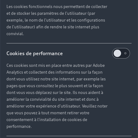
Découvrez toutes les catégories d’Audi d’occasion
Les cookies fonctionnels nous permettent de collecter
et de stocker les paramètres de l'utilisateur (par
exemple, le nom de l'utilisateur et les configurations
Découvrez toutes les catégories d’Audi d’occasion
de l'utilisateur) afin de rendre le site internet plus
convivial.
Découvrez tous les modèles Audi d’occasion
Cookies de performance
Découvrez les déclinaisons sportives S et RS
d’occasion
Ces cookies sont mis en place entre autres par Adobe
Analytics et collectent des informations sur la façon
Trouvez votre Partenaire Audi près de chez vous
dont vous utilisez notre site internet, par exemple les
pages que vous consultez le plus souvent et la façon
dont vous vous déplacez sur le site. Ils nous aident à
Trouvez votre Audi d’occasion par modèle et par
améliorer la convivialité du site internet et donc à
ville
améliorer votre expérience d'utilisateur. Veuillez noter
que vous pouvez à tout moment retirer votre
consentement à l'installation de cookies de
performance.
Questions fréquentes sur les