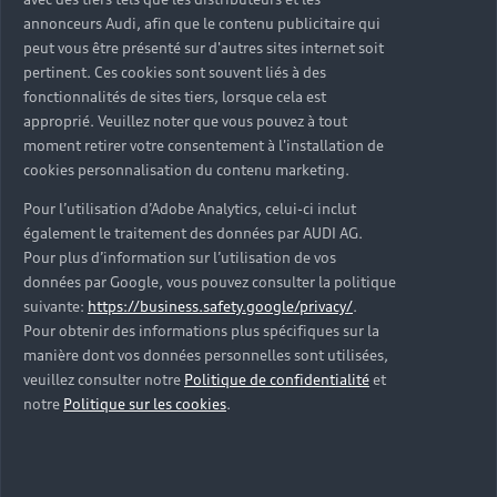
d’occasion ?
annonceurs Audi, afin que le contenu publicitaire qui
peut vous être présenté sur d'autres sites internet soit
pertinent. Ces cookies sont souvent liés à des
Qu’est-ce que le code VIN et où le trouver ?
fonctionnalités de sites tiers, lorsque cela est
approprié. Veuillez noter que vous pouvez à tout
Quels équipements de série retrouve-t-on sur une
moment retirer votre consentement à l'installation de
Audi d’occasion ?
cookies personnalisation du contenu marketing.
Pour l’utilisation d’Adobe Analytics, celui-ci inclut
Peut-on acheter une Audi hybride rechargeable
également le traitement des données par AUDI AG.
d’occasion ?
Pour plus d’information sur l’utilisation de vos
données par Google, vous pouvez consulter la politique
Peut-on acheter une Audi électrique d’occasion ?
suivante:
https://business.safety.google/privacy/
.
Pour obtenir des informations plus spécifiques sur la
manière dont vos données personnelles sont utilisées,
Quelle est la garantie de la batterie sur une Audi
veuillez consulter notre
Politique de confidentialité
et
e-tron d’occasion ?
notre
Politique sur les cookies
.
Une Audi d’occasion est-elle adaptée aux Zones à
Faibles Émissions (ZFE) ?