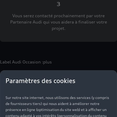
3
Vous serez contacté prochainement par votre
Partenaire Audi qui vous aidera à finaliser votre
projet.
Label Audi Occasion
:plus
Paramètres des cookies
Le label Audi Occasion
:plus
vous permet d’acquérir un
véhicule d’occasion avec les mêmes avantages que les
véhicules neufs :
Sur notre site internet, nous utilisons des services (y compris
- Jusqu'à 130 points de contrôle spécifiques à chaque
de fournisseurs tiers) qui nous aident à améliorer notre
motorisation
présence en ligne (optimisation du site web) et à afficher un
- Garantie jusqu’à 24 mois et kilométrage illimité
contenu adapté à vos intérêts (personnalisation du contenu