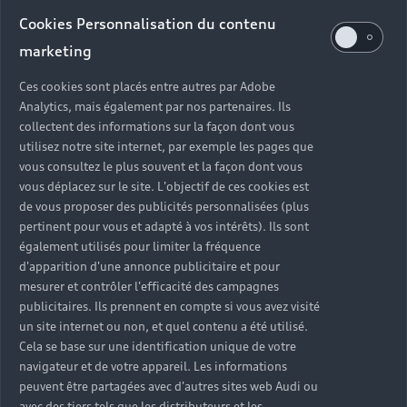
Audi d’occasion
Cookies Personnalisation du contenu
marketing
Quels sont les avantages d’acheter une Audi
Ces cookies sont placés entre autres par Adobe
d’occasion ?
Analytics, mais également par nos partenaires. Ils
collectent des informations sur la façon dont vous
utilisez notre site internet, par exemple les pages que
Quelle est la garantie d’une Audi Occasion :plus ?
vous consultez le plus souvent et la façon dont vous
vous déplacez sur le site. L'objectif de ces cookies est
Combien de points de contrôle sont effectués sur
de vous proposer des publicités personnalisées (plus
une Audi d’occasion ?
pertinent pour vous et adapté à vos intérêts). Ils sont
également utilisés pour limiter la fréquence
Quelle assistance est incluse avec une Audi
d'apparition d'une annonce publicitaire et pour
Occasion :plus ?
mesurer et contrôler l'efficacité des campagnes
publicitaires. Ils prennent en compte si vous avez visité
un site internet ou non, et quel contenu a été utilisé.
Quelle démarche faire quand on achète une
Cela se base sur une identification unique de votre
voiture d’occasion ?
navigateur et de votre appareil. Les informations
peuvent être partagées avec d'autres sites web Audi ou
Comment connaître l’historique d’une Audi
avec des tiers tels que les distributeurs et les