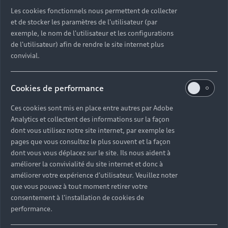
Découvrez toutes les catégories d’Audi d’occasion
Les cookies fonctionnels nous permettent de collecter
et de stocker les paramètres de l'utilisateur (par
exemple, le nom de l'utilisateur et les configurations
Découvrez toutes les catégories d’Audi d’occasion
de l'utilisateur) afin de rendre le site internet plus
convivial.
Découvrez tous les modèles Audi d’occasion
Cookies de performance
Découvrez les déclinaisons sportives S et RS
d’occasion
Ces cookies sont mis en place entre autres par Adobe
Analytics et collectent des informations sur la façon
Trouvez votre Partenaire Audi près de chez vous
dont vous utilisez notre site internet, par exemple les
pages que vous consultez le plus souvent et la façon
dont vous vous déplacez sur le site. Ils nous aident à
Trouvez votre Audi d’occasion par modèle et par
améliorer la convivialité du site internet et donc à
ville
améliorer votre expérience d'utilisateur. Veuillez noter
que vous pouvez à tout moment retirer votre
consentement à l'installation de cookies de
performance.
Questions fréquentes sur les