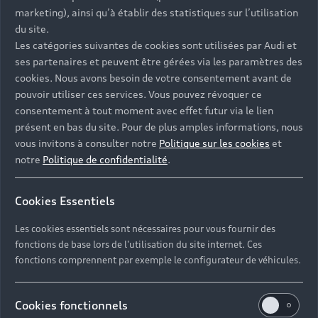
- Assistance 24/7 en France et en Europe
marketing), ainsi qu’à établir des statistiques sur l’utilisation
-
Découvrez également toutes nos offres d’entretien
, à
du site.
partir de 19€/mois
Les catégories suivantes de cookies sont utilisées par Audi et
ses partenaires et peuvent être gérées via les paramètres des
cookies. Nous avons besoin de votre consentement avant de
pouvoir utiliser ces services. Vous pouvez révoquer ce
consentement à tout moment avec effet futur via le lien
présent en bas du site. Pour de plus amples informations, nous
Les réponses à vos
vous invitons à consulter notre
Politique sur les cookies
et
questions
notre
Politique de confidentialité
.
Découvrez les réponses à vos diverses questions
Cookies Essentiels
autour de l'achat de véhicules d’occasion
immédiatement disponibles avec Audi.
Les cookies essentiels sont nécessaires pour vous fournir des
fonctions de base lors de l'utilisation du site internet. Ces
fonctions comprennent par exemple le configurateur de véhicules.
Cookies fonctionnels