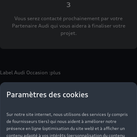
3
Vous serez contacté prochainement par votre
Partenaire Audi qui vous aidera à finaliser votre
projet.
Label Audi Occasion
:plus
Paramètres des cookies
Le label Audi Occasion
:plus
vous permet d’acquérir un
véhicule d’occasion avec les mêmes avantages que les
véhicules neufs :
Sur notre site internet, nous utilisons des services (y compris
- Jusqu'à 130 points de contrôle spécifiques à chaque
de fournisseurs tiers) qui nous aident à améliorer notre
motorisation
présence en ligne (optimisation du site web) et à afficher un
- Garantie jusqu’à 24 mois et kilométrage illimité
contenu adapté à vos intérêts (personnalisation du contenu