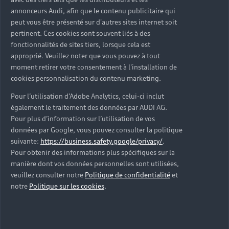
d’occasion ?
annonceurs Audi, afin que le contenu publicitaire qui
peut vous être présenté sur d'autres sites internet soit
pertinent. Ces cookies sont souvent liés à des
Qu’est-ce que le code VIN et où le trouver ?
fonctionnalités de sites tiers, lorsque cela est
approprié. Veuillez noter que vous pouvez à tout
Quels équipements de série retrouve-t-on sur une
moment retirer votre consentement à l'installation de
Audi d’occasion ?
cookies personnalisation du contenu marketing.
Pour l’utilisation d’Adobe Analytics, celui-ci inclut
Peut-on acheter une Audi hybride rechargeable
également le traitement des données par AUDI AG.
d’occasion ?
Pour plus d’information sur l’utilisation de vos
données par Google, vous pouvez consulter la politique
Peut-on acheter une Audi électrique d’occasion ?
suivante:
https://business.safety.google/privacy/
.
Pour obtenir des informations plus spécifiques sur la
manière dont vos données personnelles sont utilisées,
Quelle est la garantie de la batterie sur une Audi
veuillez consulter notre
Politique de confidentialité
et
e-tron d’occasion ?
notre
Politique sur les cookies
.
Une Audi d’occasion est-elle adaptée aux Zones à
Faibles Émissions (ZFE) ?