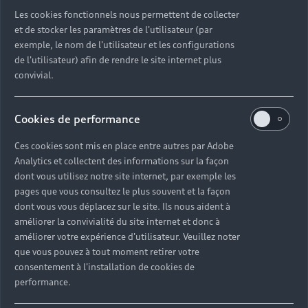
Découvrez toutes les catégories d’Audi d’occasion
Les cookies fonctionnels nous permettent de collecter
et de stocker les paramètres de l'utilisateur (par
exemple, le nom de l'utilisateur et les configurations
Découvrez toutes les catégories d’Audi d’occasion
de l'utilisateur) afin de rendre le site internet plus
convivial.
Découvrez tous les modèles Audi d’occasion
Cookies de performance
Découvrez les déclinaisons sportives S et RS
d’occasion
Ces cookies sont mis en place entre autres par Adobe
Analytics et collectent des informations sur la façon
Trouvez votre Partenaire Audi près de chez vous
dont vous utilisez notre site internet, par exemple les
pages que vous consultez le plus souvent et la façon
dont vous vous déplacez sur le site. Ils nous aident à
Trouvez votre Audi d’occasion par modèle et par
améliorer la convivialité du site internet et donc à
ville
améliorer votre expérience d'utilisateur. Veuillez noter
que vous pouvez à tout moment retirer votre
consentement à l'installation de cookies de
performance.
Questions fréquentes sur les