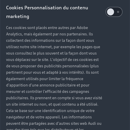
Audi d’occasion
Cookies Personnalisation du contenu
marketing
Quels sont les avantages d’acheter une Audi
Ces cookies sont placés entre autres par Adobe
d’occasion ?
Analytics, mais également par nos partenaires. Ils
collectent des informations sur la façon dont vous
utilisez notre site internet, par exemple les pages que
Quelle est la garantie d’une Audi Occasion :plus ?
vous consultez le plus souvent et la façon dont vous
vous déplacez sur le site. L'objectif de ces cookies est
Combien de points de contrôle sont effectués sur
de vous proposer des publicités personnalisées (plus
une Audi d’occasion ?
pertinent pour vous et adapté à vos intérêts). Ils sont
également utilisés pour limiter la fréquence
Quelle assistance est incluse avec une Audi
d'apparition d'une annonce publicitaire et pour
Occasion :plus ?
mesurer et contrôler l'efficacité des campagnes
publicitaires. Ils prennent en compte si vous avez visité
un site internet ou non, et quel contenu a été utilisé.
Quelle démarche faire quand on achète une
Cela se base sur une identification unique de votre
voiture d’occasion ?
navigateur et de votre appareil. Les informations
peuvent être partagées avec d'autres sites web Audi ou
Comment connaître l’historique d’une Audi
avec des tiers tels que les distributeurs et les