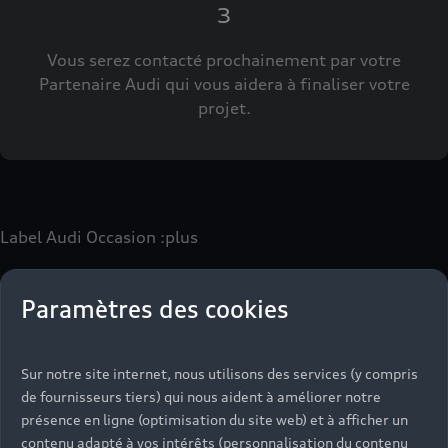
3
Vous serez contacté prochainement par votre
Partenaire Audi qui vous aidera à finaliser votre
projet.
Label Audi Occasion
:plus
Paramètres des cookies
Le label Audi Occasion
:plus
vous permet d’acquérir un
véhicule d’occasion avec les mêmes avantages que les
véhicules neufs :
Sur notre site internet, nous utilisons des services (y compris
- Jusqu'à 130 points de contrôle spécifiques à chaque
de fournisseurs tiers) qui nous aident à améliorer notre
motorisation
présence en ligne (optimisation du site web) et à afficher un
- Garantie jusqu’à 24 mois et kilométrage illimité
contenu adapté à vos intérêts (personnalisation du contenu