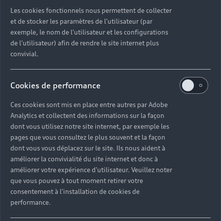
Découvrez toutes les catégories d’Audi d’occasion
Les cookies fonctionnels nous permettent de collecter
et de stocker les paramètres de l'utilisateur (par
exemple, le nom de l'utilisateur et les configurations
Découvrez toutes les catégories d’Audi d’occasion
de l'utilisateur) afin de rendre le site internet plus
convivial.
Découvrez tous les modèles Audi d’occasion
Cookies de performance
Découvrez les déclinaisons sportives S et RS
d’occasion
Ces cookies sont mis en place entre autres par Adobe
Analytics et collectent des informations sur la façon
Trouvez votre Partenaire Audi près de chez vous
dont vous utilisez notre site internet, par exemple les
pages que vous consultez le plus souvent et la façon
dont vous vous déplacez sur le site. Ils nous aident à
Trouvez votre Audi d’occasion par modèle et par
améliorer la convivialité du site internet et donc à
ville
améliorer votre expérience d'utilisateur. Veuillez noter
que vous pouvez à tout moment retirer votre
consentement à l'installation de cookies de
performance.
Questions fréquentes sur les