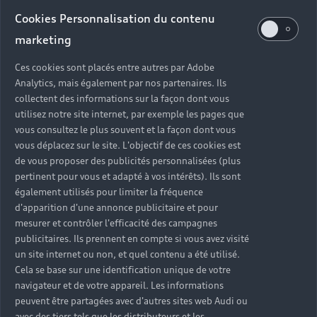
Audi d’occasion
Cookies Personnalisation du contenu
marketing
Quels sont les avantages d’acheter une Audi
Ces cookies sont placés entre autres par Adobe
d’occasion ?
Analytics, mais également par nos partenaires. Ils
collectent des informations sur la façon dont vous
utilisez notre site internet, par exemple les pages que
Quelle est la garantie d’une Audi Occasion :plus ?
vous consultez le plus souvent et la façon dont vous
vous déplacez sur le site. L'objectif de ces cookies est
Combien de points de contrôle sont effectués sur
de vous proposer des publicités personnalisées (plus
une Audi d’occasion ?
pertinent pour vous et adapté à vos intérêts). Ils sont
également utilisés pour limiter la fréquence
Quelle assistance est incluse avec une Audi
d'apparition d'une annonce publicitaire et pour
Occasion :plus ?
mesurer et contrôler l'efficacité des campagnes
publicitaires. Ils prennent en compte si vous avez visité
un site internet ou non, et quel contenu a été utilisé.
Quelle démarche faire quand on achète une
Cela se base sur une identification unique de votre
voiture d’occasion ?
navigateur et de votre appareil. Les informations
peuvent être partagées avec d'autres sites web Audi ou
Comment connaître l’historique d’une Audi
avec des tiers tels que les distributeurs et les