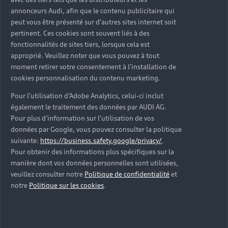
d’occasion ?
annonceurs Audi, afin que le contenu publicitaire qui
peut vous être présenté sur d'autres sites internet soit
pertinent. Ces cookies sont souvent liés à des
Qu’est-ce que le code VIN et où le trouver ?
fonctionnalités de sites tiers, lorsque cela est
approprié. Veuillez noter que vous pouvez à tout
Quels équipements de série retrouve-t-on sur une
moment retirer votre consentement à l'installation de
Audi d’occasion ?
cookies personnalisation du contenu marketing.
Pour l’utilisation d’Adobe Analytics, celui-ci inclut
Peut-on acheter une Audi hybride rechargeable
également le traitement des données par AUDI AG.
d’occasion ?
Pour plus d’information sur l’utilisation de vos
données par Google, vous pouvez consulter la politique
Peut-on acheter une Audi électrique d’occasion ?
suivante:
https://business.safety.google/privacy/
.
Pour obtenir des informations plus spécifiques sur la
manière dont vos données personnelles sont utilisées,
Quelle est la garantie de la batterie sur une Audi
veuillez consulter notre
Politique de confidentialité
et
e-tron d’occasion ?
notre
Politique sur les cookies
.
Une Audi d’occasion est-elle adaptée aux Zones à
Faibles Émissions (ZFE) ?