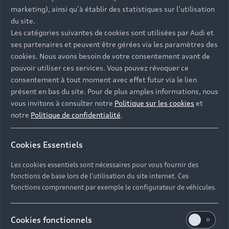
- Assistance 24/7 en France et en Europe
marketing), ainsi qu’à établir des statistiques sur l’utilisation
-
Découvrez également toutes nos offres d’entretien
, à
du site.
partir de 19€/mois
Les catégories suivantes de cookies sont utilisées par Audi et
ses partenaires et peuvent être gérées via les paramètres des
cookies. Nous avons besoin de votre consentement avant de
pouvoir utiliser ces services. Vous pouvez révoquer ce
consentement à tout moment avec effet futur via le lien
présent en bas du site. Pour de plus amples informations, nous
Les réponses à vos
vous invitons à consulter notre
Politique sur les cookies
et
questions
notre
Politique de confidentialité
.
Découvrez les réponses à vos diverses questions
Cookies Essentiels
autour de l'achat de véhicules d’occasion
immédiatement disponibles avec Audi.
Les cookies essentiels sont nécessaires pour vous fournir des
fonctions de base lors de l'utilisation du site internet. Ces
fonctions comprennent par exemple le configurateur de véhicules.
Cookies fonctionnels