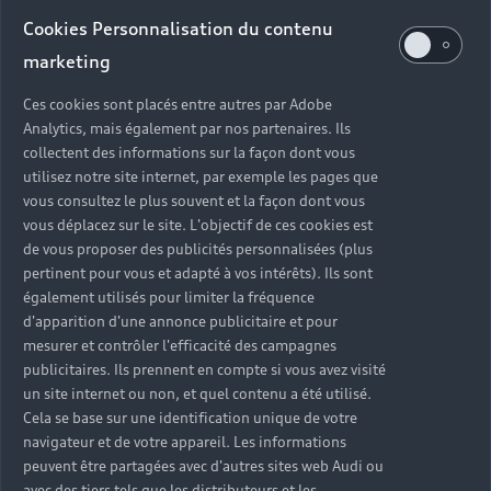
Audi d’occasion
Cookies Personnalisation du contenu
marketing
Quels sont les avantages d’acheter une Audi
Ces cookies sont placés entre autres par Adobe
d’occasion ?
Analytics, mais également par nos partenaires. Ils
collectent des informations sur la façon dont vous
utilisez notre site internet, par exemple les pages que
Quelle est la garantie d’une Audi Occasion :plus ?
vous consultez le plus souvent et la façon dont vous
vous déplacez sur le site. L'objectif de ces cookies est
Combien de points de contrôle sont effectués sur
de vous proposer des publicités personnalisées (plus
une Audi d’occasion ?
pertinent pour vous et adapté à vos intérêts). Ils sont
également utilisés pour limiter la fréquence
Quelle assistance est incluse avec une Audi
d'apparition d'une annonce publicitaire et pour
Occasion :plus ?
mesurer et contrôler l'efficacité des campagnes
publicitaires. Ils prennent en compte si vous avez visité
un site internet ou non, et quel contenu a été utilisé.
Quelle démarche faire quand on achète une
Cela se base sur une identification unique de votre
voiture d’occasion ?
navigateur et de votre appareil. Les informations
peuvent être partagées avec d'autres sites web Audi ou
Comment connaître l’historique d’une Audi
avec des tiers tels que les distributeurs et les