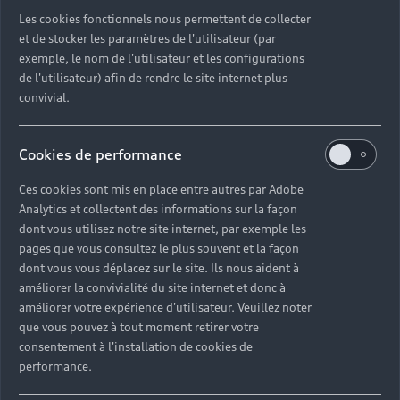
Découvrez toutes les catégories d’Audi d’occasion
Les cookies fonctionnels nous permettent de collecter
et de stocker les paramètres de l'utilisateur (par
exemple, le nom de l'utilisateur et les configurations
Découvrez toutes les catégories d’Audi d’occasion
de l'utilisateur) afin de rendre le site internet plus
convivial.
Découvrez tous les modèles Audi d’occasion
Cookies de performance
Découvrez les déclinaisons sportives S et RS
d’occasion
Ces cookies sont mis en place entre autres par Adobe
Analytics et collectent des informations sur la façon
Trouvez votre Partenaire Audi près de chez vous
dont vous utilisez notre site internet, par exemple les
pages que vous consultez le plus souvent et la façon
dont vous vous déplacez sur le site. Ils nous aident à
Trouvez votre Audi d’occasion par modèle et par
améliorer la convivialité du site internet et donc à
ville
améliorer votre expérience d'utilisateur. Veuillez noter
que vous pouvez à tout moment retirer votre
consentement à l'installation de cookies de
performance.
Questions fréquentes sur les