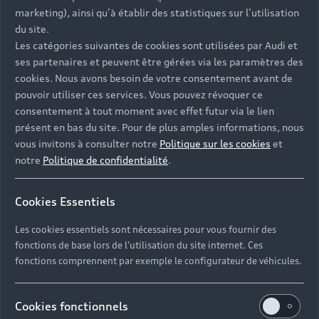
- Assistance 24/7 en France et en Europe
marketing), ainsi qu’à établir des statistiques sur l’utilisation
-
Découvrez également toutes nos offres d’entretien
, à
du site.
partir de 19€/mois
Les catégories suivantes de cookies sont utilisées par Audi et
ses partenaires et peuvent être gérées via les paramètres des
cookies. Nous avons besoin de votre consentement avant de
pouvoir utiliser ces services. Vous pouvez révoquer ce
consentement à tout moment avec effet futur via le lien
présent en bas du site. Pour de plus amples informations, nous
Les réponses à vos
vous invitons à consulter notre
Politique sur les cookies
et
questions
notre
Politique de confidentialité
.
Découvrez les réponses à vos diverses questions
Cookies Essentiels
autour de l'achat de véhicules d’occasion
immédiatement disponibles avec Audi.
Les cookies essentiels sont nécessaires pour vous fournir des
fonctions de base lors de l'utilisation du site internet. Ces
fonctions comprennent par exemple le configurateur de véhicules.
Cookies fonctionnels