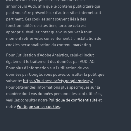
d’occasion ?
annonceurs Audi, afin que le contenu publicitaire qui
peut vous être présenté sur d'autres sites internet soit
pertinent. Ces cookies sont souvent liés à des
Qu’est-ce que le code VIN et où le trouver ?
fonctionnalités de sites tiers, lorsque cela est
approprié. Veuillez noter que vous pouvez à tout
Quels équipements de série retrouve-t-on sur une
moment retirer votre consentement à l'installation de
Audi d’occasion ?
cookies personnalisation du contenu marketing.
Pour l’utilisation d’Adobe Analytics, celui-ci inclut
Peut-on acheter une Audi hybride rechargeable
également le traitement des données par AUDI AG.
d’occasion ?
Pour plus d’information sur l’utilisation de vos
données par Google, vous pouvez consulter la politique
Peut-on acheter une Audi électrique d’occasion ?
suivante:
https://business.safety.google/privacy/
.
Pour obtenir des informations plus spécifiques sur la
manière dont vos données personnelles sont utilisées,
Quelle est la garantie de la batterie sur une Audi
veuillez consulter notre
Politique de confidentialité
et
e-tron d’occasion ?
notre
Politique sur les cookies
.
Une Audi d’occasion est-elle adaptée aux Zones à
Faibles Émissions (ZFE) ?