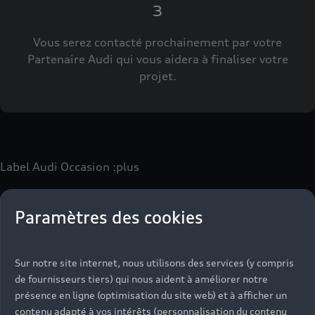
3
Vous serez contacté prochainement par votre
Partenaire Audi qui vous aidera à finaliser votre
projet.
Label Audi Occasion
:plus
Paramètres des cookies
Le label Audi Occasion
:plus
vous permet d’acquérir un
véhicule d’occasion avec les mêmes avantages que les
véhicules neufs :
Sur notre site internet, nous utilisons des services (y compris
- Jusqu'à 130 points de contrôle spécifiques à chaque
de fournisseurs tiers) qui nous aident à améliorer notre
motorisation
présence en ligne (optimisation du site web) et à afficher un
- Garantie jusqu’à 24 mois et kilométrage illimité
contenu adapté à vos intérêts (personnalisation du contenu