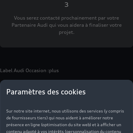
3
Vous serez contacté prochainement par votre
Partenaire Audi qui vous aidera à finaliser votre
projet.
Label Audi Occasion
:plus
Paramètres des cookies
Le label Audi Occasion
:plus
vous permet d’acquérir un
véhicule d’occasion avec les mêmes avantages que les
véhicules neufs :
Sur notre site internet, nous utilisons des services (y compris
- Jusqu'à 130 points de contrôle spécifiques à chaque
de fournisseurs tiers) qui nous aident à améliorer notre
motorisation
présence en ligne (optimisation du site web) et à afficher un
- Garantie jusqu’à 24 mois et kilométrage illimité
contenu adapté à vos intérêts (personnalisation du contenu