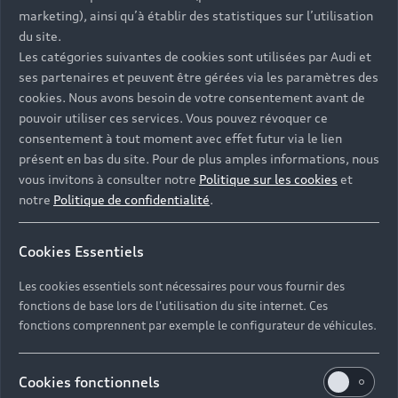
- Assistance 24/7 en France et en Europe
marketing), ainsi qu’à établir des statistiques sur l’utilisation
-
Découvrez également toutes nos offres d’entretien
, à
du site.
partir de 19€/mois
Les catégories suivantes de cookies sont utilisées par Audi et
ses partenaires et peuvent être gérées via les paramètres des
cookies. Nous avons besoin de votre consentement avant de
pouvoir utiliser ces services. Vous pouvez révoquer ce
consentement à tout moment avec effet futur via le lien
présent en bas du site. Pour de plus amples informations, nous
Les réponses à vos
vous invitons à consulter notre
Politique sur les cookies
et
questions
notre
Politique de confidentialité
.
Découvrez les réponses à vos diverses questions
Cookies Essentiels
autour de l'achat de véhicules d’occasion
immédiatement disponibles avec Audi.
Les cookies essentiels sont nécessaires pour vous fournir des
fonctions de base lors de l'utilisation du site internet. Ces
fonctions comprennent par exemple le configurateur de véhicules.
Cookies fonctionnels