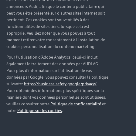
d’occasion ?
annonceurs Audi, afin que le contenu publicitaire qui
peut vous être présenté sur d'autres sites internet soit
pertinent. Ces cookies sont souvent liés à des
Qu’est-ce que le code VIN et où le trouver ?
fonctionnalités de sites tiers, lorsque cela est
approprié. Veuillez noter que vous pouvez à tout
Quels équipements de série retrouve-t-on sur une
moment retirer votre consentement à l'installation de
Audi d’occasion ?
cookies personnalisation du contenu marketing.
Pour l’utilisation d’Adobe Analytics, celui-ci inclut
Peut-on acheter une Audi hybride rechargeable
également le traitement des données par AUDI AG.
d’occasion ?
Pour plus d’information sur l’utilisation de vos
données par Google, vous pouvez consulter la politique
Peut-on acheter une Audi électrique d’occasion ?
suivante:
https://business.safety.google/privacy/
.
Pour obtenir des informations plus spécifiques sur la
manière dont vos données personnelles sont utilisées,
Quelle est la garantie de la batterie sur une Audi
veuillez consulter notre
Politique de confidentialité
et
e-tron d’occasion ?
notre
Politique sur les cookies
.
Une Audi d’occasion est-elle adaptée aux Zones à
Faibles Émissions (ZFE) ?