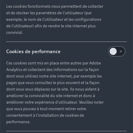
Découvrez toutes les catégories d’Audi d’occasion
Les cookies fonctionnels nous permettent de collecter
et de stocker les paramètres de l'utilisateur (par
exemple, le nom de l'utilisateur et les configurations
Découvrez toutes les catégories d’Audi d’occasion
de l'utilisateur) afin de rendre le site internet plus
convivial.
Découvrez tous les modèles Audi d’occasion
Cookies de performance
Découvrez les déclinaisons sportives S et RS
d’occasion
Ces cookies sont mis en place entre autres par Adobe
Analytics et collectent des informations sur la façon
Trouvez votre Partenaire Audi près de chez vous
dont vous utilisez notre site internet, par exemple les
pages que vous consultez le plus souvent et la façon
dont vous vous déplacez sur le site. Ils nous aident à
Trouvez votre Audi d’occasion par modèle et par
améliorer la convivialité du site internet et donc à
ville
améliorer votre expérience d'utilisateur. Veuillez noter
que vous pouvez à tout moment retirer votre
consentement à l'installation de cookies de
performance.
Questions fréquentes sur les