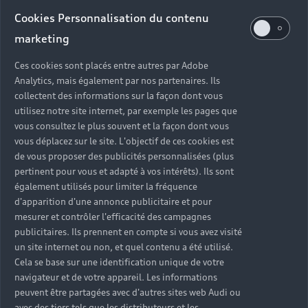
Audi d’occasion
Cookies Personnalisation du contenu
marketing
Quels sont les avantages d’acheter une Audi
Ces cookies sont placés entre autres par Adobe
d’occasion ?
Analytics, mais également par nos partenaires. Ils
collectent des informations sur la façon dont vous
utilisez notre site internet, par exemple les pages que
Quelle est la garantie d’une Audi Occasion :plus ?
vous consultez le plus souvent et la façon dont vous
vous déplacez sur le site. L'objectif de ces cookies est
Combien de points de contrôle sont effectués sur
de vous proposer des publicités personnalisées (plus
une Audi d’occasion ?
pertinent pour vous et adapté à vos intérêts). Ils sont
également utilisés pour limiter la fréquence
Quelle assistance est incluse avec une Audi
d'apparition d'une annonce publicitaire et pour
Occasion :plus ?
mesurer et contrôler l'efficacité des campagnes
publicitaires. Ils prennent en compte si vous avez visité
un site internet ou non, et quel contenu a été utilisé.
Quelle démarche faire quand on achète une
Cela se base sur une identification unique de votre
voiture d’occasion ?
navigateur et de votre appareil. Les informations
peuvent être partagées avec d'autres sites web Audi ou
Comment connaître l’historique d’une Audi
avec des tiers tels que les distributeurs et les