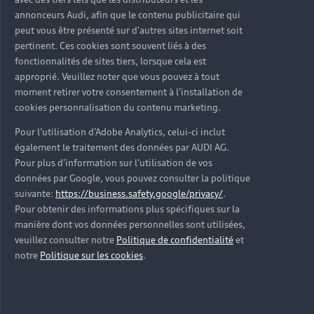
d’occasion ?
annonceurs Audi, afin que le contenu publicitaire qui
peut vous être présenté sur d'autres sites internet soit
pertinent. Ces cookies sont souvent liés à des
Qu’est-ce que le code VIN et où le trouver ?
fonctionnalités de sites tiers, lorsque cela est
approprié. Veuillez noter que vous pouvez à tout
Quels équipements de série retrouve-t-on sur une
moment retirer votre consentement à l'installation de
Audi d’occasion ?
cookies personnalisation du contenu marketing.
Pour l’utilisation d’Adobe Analytics, celui-ci inclut
Peut-on acheter une Audi hybride rechargeable
également le traitement des données par AUDI AG.
d’occasion ?
Pour plus d’information sur l’utilisation de vos
données par Google, vous pouvez consulter la politique
Peut-on acheter une Audi électrique d’occasion ?
suivante:
https://business.safety.google/privacy/
.
Pour obtenir des informations plus spécifiques sur la
manière dont vos données personnelles sont utilisées,
Quelle est la garantie de la batterie sur une Audi
veuillez consulter notre
Politique de confidentialité
et
e-tron d’occasion ?
notre
Politique sur les cookies
.
Une Audi d’occasion est-elle adaptée aux Zones à
Faibles Émissions (ZFE) ?