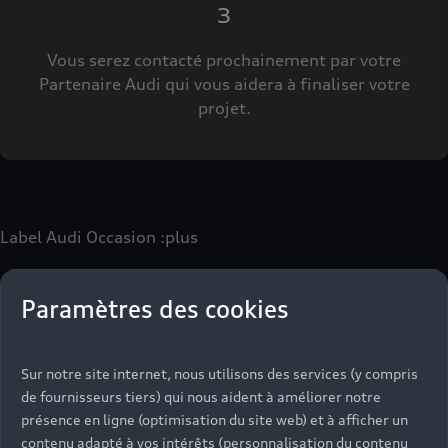
3
Vous serez contacté prochainement par votre
Partenaire Audi qui vous aidera à finaliser votre
projet.
Label Audi Occasion
:plus
Paramètres des cookies
Le label Audi Occasion
:plus
vous permet d’acquérir un
véhicule d’occasion avec les mêmes avantages que les
véhicules neufs :
Sur notre site internet, nous utilisons des services (y compris
- Jusqu'à 130 points de contrôle spécifiques à chaque
de fournisseurs tiers) qui nous aident à améliorer notre
motorisation
présence en ligne (optimisation du site web) et à afficher un
- Garantie jusqu’à 24 mois et kilométrage illimité
contenu adapté à vos intérêts (personnalisation du contenu