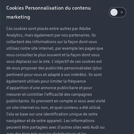
Audi d’occasion
Cookies Personnalisation du contenu
marketing
Quels sont les avantages d’acheter une Audi
Ces cookies sont placés entre autres par Adobe
d’occasion ?
Analytics, mais également par nos partenaires. Ils
collectent des informations sur la façon dont vous
utilisez notre site internet, par exemple les pages que
Quelle est la garantie d’une Audi Occasion :plus ?
vous consultez le plus souvent et la façon dont vous
vous déplacez sur le site. L'objectif de ces cookies est
Combien de points de contrôle sont effectués sur
de vous proposer des publicités personnalisées (plus
une Audi d’occasion ?
pertinent pour vous et adapté à vos intérêts). Ils sont
également utilisés pour limiter la fréquence
Quelle assistance est incluse avec une Audi
d'apparition d'une annonce publicitaire et pour
Occasion :plus ?
mesurer et contrôler l'efficacité des campagnes
publicitaires. Ils prennent en compte si vous avez visité
un site internet ou non, et quel contenu a été utilisé.
Quelle démarche faire quand on achète une
Cela se base sur une identification unique de votre
voiture d’occasion ?
navigateur et de votre appareil. Les informations
peuvent être partagées avec d'autres sites web Audi ou
Comment connaître l’historique d’une Audi
avec des tiers tels que les distributeurs et les