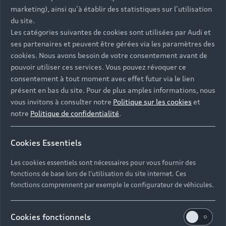
- Assistance 24/7 en France et en Europe
marketing), ainsi qu’à établir des statistiques sur l’utilisation
-
Découvrez également toutes nos offres d’entretien
, à
du site.
partir de 19€/mois
Les catégories suivantes de cookies sont utilisées par Audi et
ses partenaires et peuvent être gérées via les paramètres des
cookies. Nous avons besoin de votre consentement avant de
pouvoir utiliser ces services. Vous pouvez révoquer ce
consentement à tout moment avec effet futur via le lien
présent en bas du site. Pour de plus amples informations, nous
Les réponses à vos
vous invitons à consulter notre
Politique sur les cookies
et
questions
notre
Politique de confidentialité
.
Découvrez les réponses à vos diverses questions
Cookies Essentiels
autour de l'achat de véhicules d’occasion
immédiatement disponibles avec Audi.
Les cookies essentiels sont nécessaires pour vous fournir des
fonctions de base lors de l'utilisation du site internet. Ces
fonctions comprennent par exemple le configurateur de véhicules.
Cookies fonctionnels