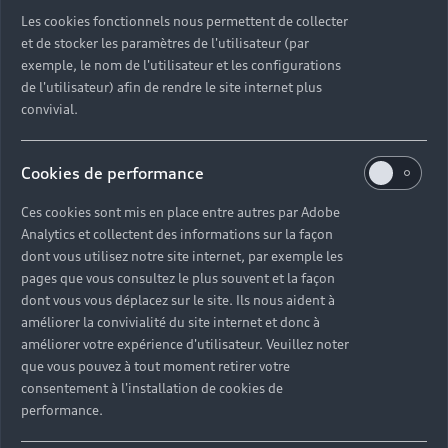
Découvrez toutes les catégories d’Audi d’occasion
Les cookies fonctionnels nous permettent de collecter
et de stocker les paramètres de l'utilisateur (par
exemple, le nom de l'utilisateur et les configurations
Découvrez toutes les catégories d’Audi d’occasion
de l'utilisateur) afin de rendre le site internet plus
convivial.
Découvrez tous les modèles Audi d’occasion
Cookies de performance
Découvrez les déclinaisons sportives S et RS
d’occasion
Ces cookies sont mis en place entre autres par Adobe
Analytics et collectent des informations sur la façon
Trouvez votre Partenaire Audi près de chez vous
dont vous utilisez notre site internet, par exemple les
pages que vous consultez le plus souvent et la façon
dont vous vous déplacez sur le site. Ils nous aident à
Trouvez votre Audi d’occasion par modèle et par
améliorer la convivialité du site internet et donc à
ville
améliorer votre expérience d'utilisateur. Veuillez noter
que vous pouvez à tout moment retirer votre
consentement à l'installation de cookies de
performance.
Questions fréquentes sur les