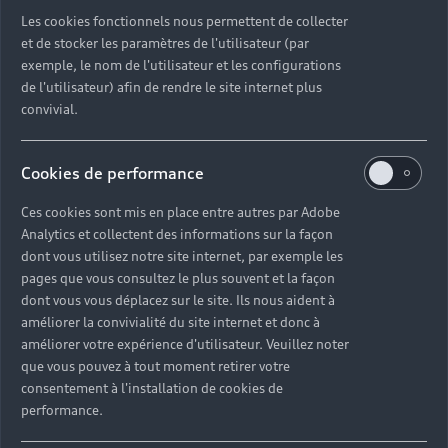
Découvrez toutes les catégories d’Audi d’occasion
Les cookies fonctionnels nous permettent de collecter
et de stocker les paramètres de l'utilisateur (par
exemple, le nom de l'utilisateur et les configurations
Découvrez toutes les catégories d’Audi d’occasion
de l'utilisateur) afin de rendre le site internet plus
convivial.
Découvrez tous les modèles Audi d’occasion
Cookies de performance
Découvrez les déclinaisons sportives S et RS
d’occasion
Ces cookies sont mis en place entre autres par Adobe
Analytics et collectent des informations sur la façon
Trouvez votre Partenaire Audi près de chez vous
dont vous utilisez notre site internet, par exemple les
pages que vous consultez le plus souvent et la façon
dont vous vous déplacez sur le site. Ils nous aident à
Trouvez votre Audi d’occasion par modèle et par
améliorer la convivialité du site internet et donc à
ville
améliorer votre expérience d'utilisateur. Veuillez noter
que vous pouvez à tout moment retirer votre
consentement à l'installation de cookies de
performance.
Questions fréquentes sur les