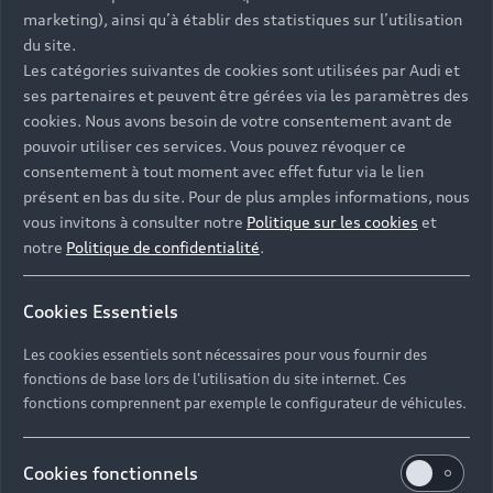
- Assistance 24/7 en France et en Europe
marketing), ainsi qu’à établir des statistiques sur l’utilisation
-
Découvrez également toutes nos offres d’entretien
, à
du site.
partir de 19€/mois
Les catégories suivantes de cookies sont utilisées par Audi et
ses partenaires et peuvent être gérées via les paramètres des
cookies. Nous avons besoin de votre consentement avant de
pouvoir utiliser ces services. Vous pouvez révoquer ce
consentement à tout moment avec effet futur via le lien
présent en bas du site. Pour de plus amples informations, nous
Les réponses à vos
vous invitons à consulter notre
Politique sur les cookies
et
questions
notre
Politique de confidentialité
.
Découvrez les réponses à vos diverses questions
Cookies Essentiels
autour de l'achat de véhicules d’occasion
immédiatement disponibles avec Audi.
Les cookies essentiels sont nécessaires pour vous fournir des
fonctions de base lors de l'utilisation du site internet. Ces
fonctions comprennent par exemple le configurateur de véhicules.
Cookies fonctionnels