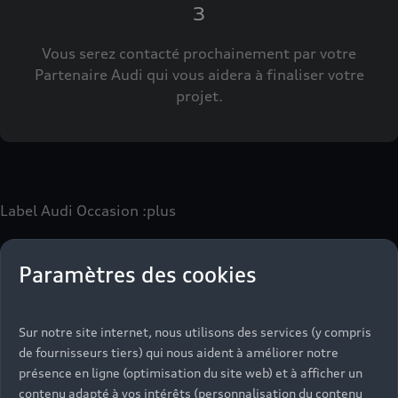
3
Vous serez contacté prochainement par votre
Partenaire Audi qui vous aidera à finaliser votre
projet.
Label Audi Occasion
:plus
Paramètres des cookies
Le label Audi Occasion
:plus
vous permet d’acquérir un
véhicule d’occasion avec les mêmes avantages que les
véhicules neufs :
Sur notre site internet, nous utilisons des services (y compris
- Jusqu'à 130 points de contrôle spécifiques à chaque
de fournisseurs tiers) qui nous aident à améliorer notre
motorisation
présence en ligne (optimisation du site web) et à afficher un
- Garantie jusqu’à 24 mois et kilométrage illimité
contenu adapté à vos intérêts (personnalisation du contenu