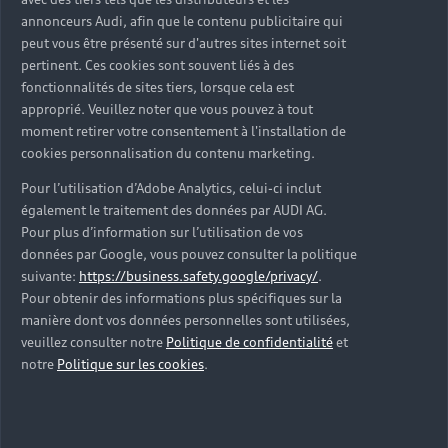
d’occasion ?
annonceurs Audi, afin que le contenu publicitaire qui
peut vous être présenté sur d'autres sites internet soit
pertinent. Ces cookies sont souvent liés à des
Qu’est-ce que le code VIN et où le trouver ?
fonctionnalités de sites tiers, lorsque cela est
approprié. Veuillez noter que vous pouvez à tout
Quels équipements de série retrouve-t-on sur une
moment retirer votre consentement à l'installation de
Audi d’occasion ?
cookies personnalisation du contenu marketing.
Pour l’utilisation d’Adobe Analytics, celui-ci inclut
Peut-on acheter une Audi hybride rechargeable
également le traitement des données par AUDI AG.
d’occasion ?
Pour plus d’information sur l’utilisation de vos
données par Google, vous pouvez consulter la politique
Peut-on acheter une Audi électrique d’occasion ?
suivante:
https://business.safety.google/privacy/
.
Pour obtenir des informations plus spécifiques sur la
manière dont vos données personnelles sont utilisées,
Quelle est la garantie de la batterie sur une Audi
veuillez consulter notre
Politique de confidentialité
et
e-tron d’occasion ?
notre
Politique sur les cookies
.
Une Audi d’occasion est-elle adaptée aux Zones à
Faibles Émissions (ZFE) ?