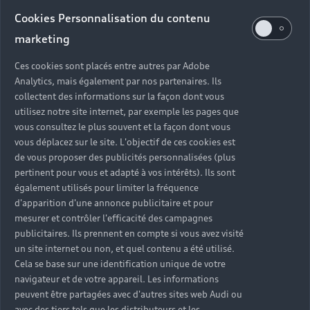
Audi d’occasion
Cookies Personnalisation du contenu
marketing
Quels sont les avantages d’acheter une Audi
Ces cookies sont placés entre autres par Adobe
d’occasion ?
Analytics, mais également par nos partenaires. Ils
collectent des informations sur la façon dont vous
utilisez notre site internet, par exemple les pages que
Quelle est la garantie d’une Audi Occasion :plus ?
vous consultez le plus souvent et la façon dont vous
vous déplacez sur le site. L'objectif de ces cookies est
Combien de points de contrôle sont effectués sur
de vous proposer des publicités personnalisées (plus
une Audi d’occasion ?
pertinent pour vous et adapté à vos intérêts). Ils sont
également utilisés pour limiter la fréquence
Quelle assistance est incluse avec une Audi
d'apparition d'une annonce publicitaire et pour
Occasion :plus ?
mesurer et contrôler l'efficacité des campagnes
publicitaires. Ils prennent en compte si vous avez visité
un site internet ou non, et quel contenu a été utilisé.
Quelle démarche faire quand on achète une
Cela se base sur une identification unique de votre
voiture d’occasion ?
navigateur et de votre appareil. Les informations
peuvent être partagées avec d'autres sites web Audi ou
Comment connaître l’historique d’une Audi
avec des tiers tels que les distributeurs et les