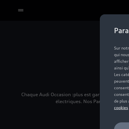
Para
Sélectionner un Partenaire
No
Sur notr
qui nous
affiche
ainsi qu
Les caté
peuvent
consent
Chaque Audi Occasion :plus est garantie 24 mois
consent
électriques. Nos Partenaires son
de plus
cookies