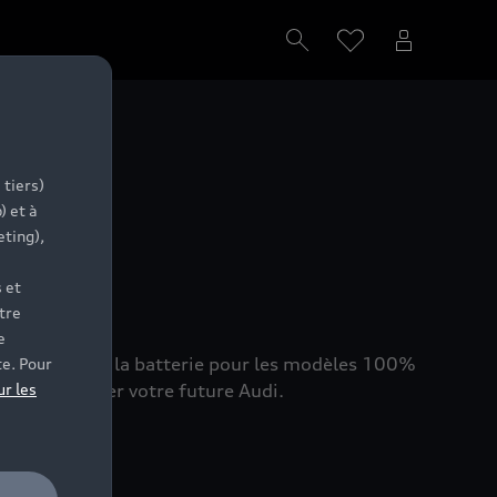
ion
 tiers)
) et à
eting),
 et
tre
e
at de santé de la batterie pour les modèles 100%
te. Pour
hat et trouver votre future Audi.
ur les