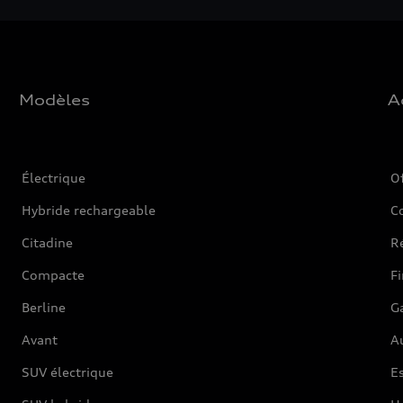
Modèles
A
Électrique
O
Hybride rechargeable
C
Citadine
Ré
Compacte
F
Berline
G
Avant
Au
SUV électrique
Es