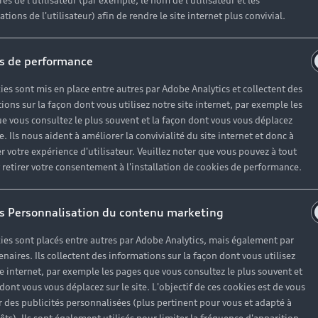
r un véhicule d’occasion avec les mêmes avantages que les
es de l'utilisateur (par exemple, le nom de l'utilisateur et les
tions de l'utilisateur) afin de rendre le site internet plus convivial.
haque motorisation
s de performance
ien
, à partir de 19€/mois
ies sont mis en place entre autres par Adobe Analytics et collectent des
ions sur la façon dont vous utilisez notre site internet, par exemple les
e vous consultez le plus souvent et la façon dont vous vous déplacez
te. Ils nous aident à améliorer la convivialité du site internet et donc à
es réponses à vos questio
r votre expérience d'utilisateur. Veuillez noter que vous pouvez à tout
etirer votre consentement à l'installation de cookies de performance.
ses questions autour de l'achat de véhicules d’occasion i
s Personnalisation du contenu marketing
ies sont placés entre autres par Adobe Analytics, mais également par
enaires. Ils collectent des informations sur la façon dont vous utilisez
te internet, par exemple les pages que vous consultez le plus souvent et
 dont vous vous déplacez sur le site. L'objectif de ces cookies est de vous
 des publicités personnalisées (plus pertinent pour vous et adapté à