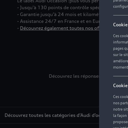
Le label Audi Occasion
:plus
vous permet d’acquéri
paramètr
configura
- Jusqu'à 130 points de contrôle spécifiques à c
- Garantie jusqu’à 24 mois et kilométrage illimité
- Assistance 24/7 en France et en Europe
Cookie
-
Découvrez également toutes nos offres d’entret
Ces cook
informat
pages qu
sur le si
L
améliore
moment r
Découvrez les réponses à vos diver
Cookie
Ces cook
nos part
notre si
Découvrez toutes les catégories d’Audi d’occasion
la façon
proposer