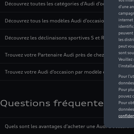
vos inté
Découvrez toutes les catégories d’Audi d’occasion
d'une an
campagne
internet
Découvrez tous les modèles Audi d’occasion
identifi
peuvent 
Découvrez les déclinaisons sportives S et RS d’occasion
les dist
peut vou
sont souv
Trouvez votre Partenaire Audi près de chez vous
Veuillez
l'instal
Trouvez votre Audi d’occasion par modèle et par ville
Pour l’u
données
Pour plu
pouvez c
Questions fréquentes sur l
Pour obt
données 
confiden
Quels sont les avantages d’acheter une Audi d’occasion 