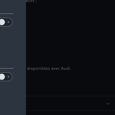
 véhicules neufs :
ns
mmédiatement disponibles avec Audi.