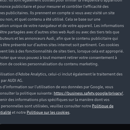
rêts). Ils sont également utilisés pour limiter la fréquence d'apparition
nonce publicitaire et pour mesurer et contrôler l'efficacité des
s publicitaires. Ils prennent en compte si vous avez visité un site
 ou non, et quel contenu a été utilisé. Cela se base sur une
cation unique de votre navigateur et de votre appareil. Les informations
être partagées avec d'autres sites web Audi ou avec des tiers tels que
ributeurs et les annonceurs Audi, afin que le contenu publicitaire qui
s être présenté sur d'autres sites internet soit pertinent. Ces cookies
ent liés à des fonctionnalités de sites tiers, lorsque cela est approprié.
 noter que vous pouvez à tout moment retirer votre consentement à
lation de cookies personnalisation du contenu marketing.
tilisation d’Adobe Analytics, celui-ci inclut également le traitement des
 par AUDI AG.
s d’information sur l’utilisation de vos données par Google, vous
onsulter la politique suivante:
https://business.safety.google/privacy/
.
es Audi d’occasion
enir des informations plus spécifiques sur la manière dont vos
personnelles sont utilisées, veuillez consulter notre
Politique de
tialité
et notre
Politique sur les cookies
.
?