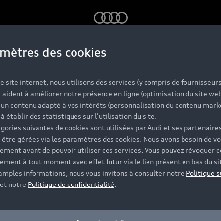
Audi
mètres des cookies
s Audi d'occas
e site internet, nous utilisons des services (y compris de fournisseurs
 aident à améliorer notre présence en ligne (optimisation du site web
r un contenu adapté à vos intérêts (personnalisation du contenu mark
labellisées
’à établir des statistiques sur l’utilisation du site.
gories suivantes de cookies sont utilisées par Audi et ses partenaires
 être gérées via les paramètres des cookies. Nous avons besoin de vo
ement avant de pouvoir utiliser ces services. Vous pouvez révoquer c
 et vérifiée sur jusqu'à 130 points de contrôle, dont l'ét
ement à tout moment avec effet futur via le lien présent en bas du si
t disponibles et vous accompagnent pour votre projet d'ac
 amples informations, nous vous invitons à consulter notre
Politique s
et notre
Politique de confidentialité
.
Contacter un Partenaire