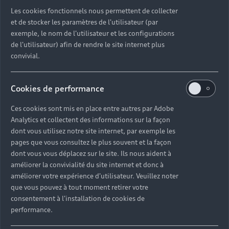
Découvrez toutes les catégories d’Audi d’occasion
Les cookies fonctionnels nous permettent de collecter
et de stocker les paramètres de l'utilisateur (par
exemple, le nom de l'utilisateur et les configurations
Découvrez toutes les catégories d’Audi d’occasion
de l'utilisateur) afin de rendre le site internet plus
convivial.
Découvrez tous les modèles Audi d’occasion
Cookies de performance
Découvrez les déclinaisons sportives S et RS
d’occasion
Ces cookies sont mis en place entre autres par Adobe
Analytics et collectent des informations sur la façon
Trouvez votre Partenaire Audi près de chez vous
dont vous utilisez notre site internet, par exemple les
pages que vous consultez le plus souvent et la façon
dont vous vous déplacez sur le site. Ils nous aident à
Trouvez votre Audi d’occasion par modèle et par
améliorer la convivialité du site internet et donc à
ville
améliorer votre expérience d'utilisateur. Veuillez noter
que vous pouvez à tout moment retirer votre
consentement à l'installation de cookies de
performance.
Questions fréquentes sur les