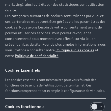
- Assistance 24/7 en France et en Europe
marketing), ainsi qu’à établir des statistiques sur l’utilisation
-
Découvrez également toutes nos offres d’entretien
, à
du site.
partir de 19€/mois
Les catégories suivantes de cookies sont utilisées par Audi et
ses partenaires et peuvent être gérées via les paramètres des
cookies. Nous avons besoin de votre consentement avant de
pouvoir utiliser ces services. Vous pouvez révoquer ce
consentement à tout moment avec effet futur via le lien
présent en bas du site. Pour de plus amples informations, nous
Les réponses à vos
vous invitons à consulter notre
Politique sur les cookies
et
questions
notre
Politique de confidentialité
.
Découvrez les réponses à vos diverses questions
Cookies Essentiels
autour de l'achat de véhicules d’occasion
immédiatement disponibles avec Audi.
Les cookies essentiels sont nécessaires pour vous fournir des
fonctions de base lors de l'utilisation du site internet. Ces
fonctions comprennent par exemple le configurateur de véhicules.
Cookies fonctionnels