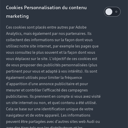
Audi d’occasion
Cookies Personnalisation du contenu
marketing
Quels sont les avantages d’acheter une Audi
Ces cookies sont placés entre autres par Adobe
d’occasion ?
Analytics, mais également par nos partenaires. Ils
collectent des informations sur la façon dont vous
utilisez notre site internet, par exemple les pages que
Quelle est la garantie d’une Audi Occasion :plus ?
vous consultez le plus souvent et la façon dont vous
vous déplacez sur le site. L'objectif de ces cookies est
Combien de points de contrôle sont effectués sur
de vous proposer des publicités personnalisées (plus
une Audi d’occasion ?
pertinent pour vous et adapté à vos intérêts). Ils sont
également utilisés pour limiter la fréquence
Quelle assistance est incluse avec une Audi
d'apparition d'une annonce publicitaire et pour
Occasion :plus ?
mesurer et contrôler l'efficacité des campagnes
publicitaires. Ils prennent en compte si vous avez visité
un site internet ou non, et quel contenu a été utilisé.
Quelle démarche faire quand on achète une
Cela se base sur une identification unique de votre
voiture d’occasion ?
navigateur et de votre appareil. Les informations
peuvent être partagées avec d'autres sites web Audi ou
Comment connaître l’historique d’une Audi
avec des tiers tels que les distributeurs et les