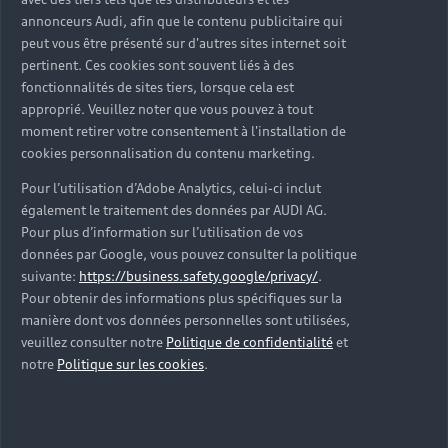
d’occasion ?
annonceurs Audi, afin que le contenu publicitaire qui
peut vous être présenté sur d'autres sites internet soit
pertinent. Ces cookies sont souvent liés à des
Qu’est-ce que le code VIN et où le trouver ?
fonctionnalités de sites tiers, lorsque cela est
approprié. Veuillez noter que vous pouvez à tout
Quels équipements de série retrouve-t-on sur une
moment retirer votre consentement à l'installation de
Audi d’occasion ?
cookies personnalisation du contenu marketing.
Pour l’utilisation d’Adobe Analytics, celui-ci inclut
Peut-on acheter une Audi hybride rechargeable
également le traitement des données par AUDI AG.
d’occasion ?
Pour plus d’information sur l’utilisation de vos
données par Google, vous pouvez consulter la politique
Peut-on acheter une Audi électrique d’occasion ?
suivante:
https://business.safety.google/privacy/
.
Pour obtenir des informations plus spécifiques sur la
manière dont vos données personnelles sont utilisées,
Quelle est la garantie de la batterie sur une Audi
veuillez consulter notre
Politique de confidentialité
et
e-tron d’occasion ?
notre
Politique sur les cookies
.
Une Audi d’occasion est-elle adaptée aux Zones à
Faibles Émissions (ZFE) ?