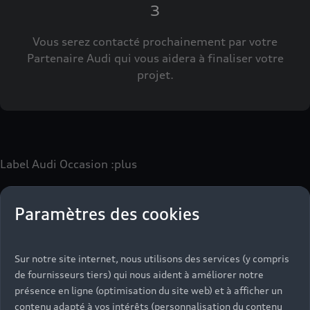
3
Vous serez contacté prochainement par votre
Partenaire Audi qui vous aidera à finaliser votre
projet.
Label Audi Occasion
:plus
Paramètres des cookies
Le label Audi Occasion
:plus
vous permet d’acquérir un
véhicule d’occasion avec les mêmes avantages que les
véhicules neufs :
Sur notre site internet, nous utilisons des services (y compris
- Jusqu'à 130 points de contrôle spécifiques à chaque
de fournisseurs tiers) qui nous aident à améliorer notre
motorisation
présence en ligne (optimisation du site web) et à afficher un
- Garantie jusqu’à 24 mois et kilométrage illimité
contenu adapté à vos intérêts (personnalisation du contenu