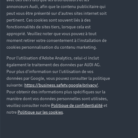
d’occasion ?
annonceurs Audi, afin que le contenu publicitaire qui
peut vous être présenté sur d'autres sites internet soit
pertinent. Ces cookies sont souvent liés à des
Qu’est-ce que le code VIN et où le trouver ?
fonctionnalités de sites tiers, lorsque cela est
approprié. Veuillez noter que vous pouvez à tout
Quels équipements de série retrouve-t-on sur une
moment retirer votre consentement à l'installation de
Audi d’occasion ?
cookies personnalisation du contenu marketing.
Pour l’utilisation d’Adobe Analytics, celui-ci inclut
Peut-on acheter une Audi hybride rechargeable
également le traitement des données par AUDI AG.
d’occasion ?
Pour plus d’information sur l’utilisation de vos
données par Google, vous pouvez consulter la politique
Peut-on acheter une Audi électrique d’occasion ?
suivante:
https://business.safety.google/privacy/
.
Pour obtenir des informations plus spécifiques sur la
manière dont vos données personnelles sont utilisées,
Quelle est la garantie de la batterie sur une Audi
veuillez consulter notre
Politique de confidentialité
et
e-tron d’occasion ?
notre
Politique sur les cookies
.
Une Audi d’occasion est-elle adaptée aux Zones à
Faibles Émissions (ZFE) ?