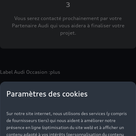
3
Vous serez contacté prochainement par votre
Partenaire Audi qui vous aidera à finaliser votre
projet.
Label Audi Occasion
:plus
Paramètres des cookies
Le label Audi Occasion
:plus
vous permet d’acquérir un
véhicule d’occasion avec les mêmes avantages que les
véhicules neufs :
Sur notre site internet, nous utilisons des services (y compris
- Jusqu'à 130 points de contrôle spécifiques à chaque
de fournisseurs tiers) qui nous aident à améliorer notre
motorisation
présence en ligne (optimisation du site web) et à afficher un
- Garantie jusqu’à 24 mois et kilométrage illimité
contenu adapté à vos intérêts (personnalisation du contenu