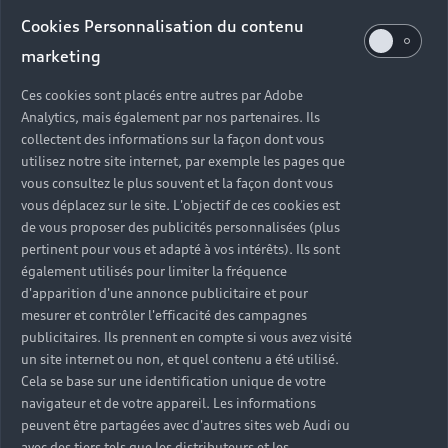
Audi d’occasion
Cookies Personnalisation du contenu
marketing
Quels sont les avantages d’acheter une Audi
Ces cookies sont placés entre autres par Adobe
d’occasion ?
Analytics, mais également par nos partenaires. Ils
collectent des informations sur la façon dont vous
utilisez notre site internet, par exemple les pages que
Quelle est la garantie d’une Audi Occasion :plus ?
vous consultez le plus souvent et la façon dont vous
vous déplacez sur le site. L'objectif de ces cookies est
Combien de points de contrôle sont effectués sur
de vous proposer des publicités personnalisées (plus
une Audi d’occasion ?
pertinent pour vous et adapté à vos intérêts). Ils sont
également utilisés pour limiter la fréquence
Quelle assistance est incluse avec une Audi
d'apparition d'une annonce publicitaire et pour
Occasion :plus ?
mesurer et contrôler l'efficacité des campagnes
publicitaires. Ils prennent en compte si vous avez visité
un site internet ou non, et quel contenu a été utilisé.
Quelle démarche faire quand on achète une
Cela se base sur une identification unique de votre
voiture d’occasion ?
navigateur et de votre appareil. Les informations
peuvent être partagées avec d'autres sites web Audi ou
Comment connaître l’historique d’une Audi
avec des tiers tels que les distributeurs et les