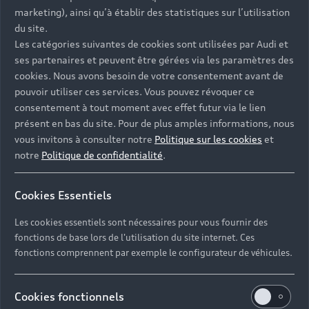
- Assistance 24/7 en France et en Europe
marketing), ainsi qu’à établir des statistiques sur l’utilisation
-
Découvrez également toutes nos offres d’entretien
, à
du site.
partir de 19€/mois
Les catégories suivantes de cookies sont utilisées par Audi et
ses partenaires et peuvent être gérées via les paramètres des
cookies. Nous avons besoin de votre consentement avant de
pouvoir utiliser ces services. Vous pouvez révoquer ce
consentement à tout moment avec effet futur via le lien
présent en bas du site. Pour de plus amples informations, nous
Les réponses à vos
vous invitons à consulter notre
Politique sur les cookies
et
questions
notre
Politique de confidentialité
.
Découvrez les réponses à vos diverses questions
Cookies Essentiels
autour de l'achat de véhicules d’occasion
immédiatement disponibles avec Audi.
Les cookies essentiels sont nécessaires pour vous fournir des
fonctions de base lors de l'utilisation du site internet. Ces
fonctions comprennent par exemple le configurateur de véhicules.
Cookies fonctionnels