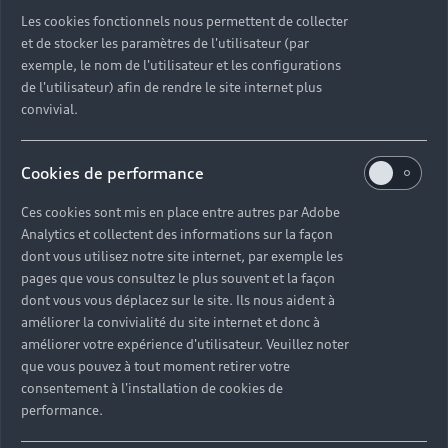
Découvrez toutes les catégories d’Audi d’occasion
Les cookies fonctionnels nous permettent de collecter
et de stocker les paramètres de l'utilisateur (par
exemple, le nom de l'utilisateur et les configurations
Découvrez toutes les catégories d’Audi d’occasion
de l'utilisateur) afin de rendre le site internet plus
convivial.
Découvrez tous les modèles Audi d’occasion
Cookies de performance
Découvrez les déclinaisons sportives S et RS
d’occasion
Ces cookies sont mis en place entre autres par Adobe
Analytics et collectent des informations sur la façon
Trouvez votre Partenaire Audi près de chez vous
dont vous utilisez notre site internet, par exemple les
pages que vous consultez le plus souvent et la façon
dont vous vous déplacez sur le site. Ils nous aident à
Trouvez votre Audi d’occasion par modèle et par
améliorer la convivialité du site internet et donc à
ville
améliorer votre expérience d'utilisateur. Veuillez noter
que vous pouvez à tout moment retirer votre
consentement à l'installation de cookies de
performance.
Questions fréquentes sur les