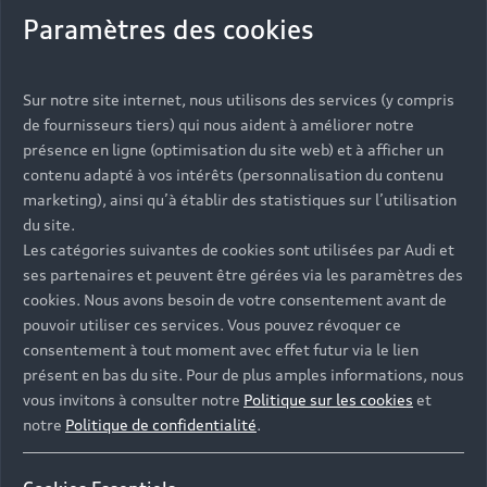
Paramètres des cookies
Sur notre site internet, nous utilisons des services (y compris
de fournisseurs tiers) qui nous aident à améliorer notre
présence en ligne (optimisation du site web) et à afficher un
contenu adapté à vos intérêts (personnalisation du contenu
Toute
marketing), ainsi qu’à établir des statistiques sur l’utilisation
du site.
l’efficience de la
Les catégories suivantes de cookies sont utilisées par Audi et
ses partenaires et peuvent être gérées via les paramètres des
boîte
cookies. Nous avons besoin de votre consentement avant de
automatique
pouvoir utiliser ces services. Vous pouvez révoquer ce
consentement à tout moment avec effet futur via le lien
Audi S Tronic
présent en bas du site. Pour de plus amples informations, nous
vous invitons à consulter notre
Politique sur les cookies
et
notre
Politique de confidentialité
.
Robotisée et à double embrayage, la boîte
automatique qui équipe les Audi A1 Sportback et