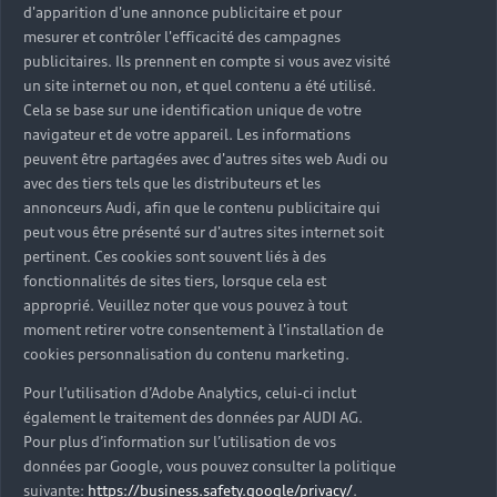
également dotée de nombreuses technologies de
d'apparition d'une annonce publicitaire et pour
pointe (de série ou en option), à l’image de ses aides
mesurer et contrôler l'efficacité des campagnes
à la conduite, aides au stationnement et système de
publicitaires. Ils prennent en compte si vous avez visité
un site internet ou non, et quel contenu a été utilisé.
navigation MMI.
Cela se base sur une identification unique de votre
navigateur et de votre appareil. Les informations
peuvent être partagées avec d'autres sites web Audi ou
avec des tiers tels que les distributeurs et les
Découvrir l’Audi A1 Sportback
annonceurs Audi, afin que le contenu publicitaire qui
peut vous être présenté sur d'autres sites internet soit
pertinent. Ces cookies sont souvent liés à des
fonctionnalités de sites tiers, lorsque cela est
approprié. Veuillez noter que vous pouvez à tout
moment retirer votre consentement à l'installation de
cookies personnalisation du contenu marketing.
Pour l’utilisation d’Adobe Analytics, celui-ci inclut
également le traitement des données par AUDI AG.
Pour plus d’information sur l’utilisation de vos
données par Google, vous pouvez consulter la politique
suivante:
https://business.safety.google/privacy/
.