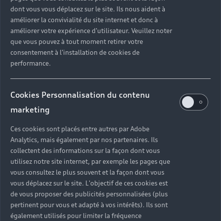
dont vous vous déplacez sur le site. Ils nous aident à
améliorer la convivialité du site internet et donc à
améliorer votre expérience d'utilisateur. Veuillez noter
que vous pouvez à tout moment retirer votre
consentement à l'installation de cookies de
performance.
Cookies Personnalisation du contenu
marketing
Ces cookies sont placés entre autres par Adobe
Audi A1 Sportback, la
Analytics, mais également par nos partenaires. Ils
collectent des informations sur la façon dont vous
citadine incontournable
utilisez notre site internet, par exemple les pages que
vous consultez le plus souvent et la façon dont vous
Dotées de dimensions compactes, ces deux citadines
vous déplacez sur le site. L'objectif de ces cookies est
automatiques sont agiles et maniables. L’Audi A1
de vous proposer des publicités personnalisées (plus
Sportback, avec sa signature lumineuse et ses lignes
pertinent pour vous et adapté à vos intérêts). Ils sont
racées ne manque pas de caractère. Elle est
également utilisés pour limiter la fréquence