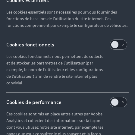
A1 allstreet, est particulièrement rapide en
Cookies Essentiels
matière de changement de rapports. Grâce à ses
Les cookies essentiels sont nécessaires pour vous fournir des
deux demi-boîtes, elle est capable de
fonctions de base lors de l'utilisation du site internet. Ces
présélectionner la vitesse précédente ou la
fonctions comprennent par exemple le configurateur de véhicules.
suivante, anticipant ainsi le prochain changement
de rapport. Vous gagnez en fluidité, en efficience
et en confort. Citadine automatique Audi A1
Cookies fonctionnels
Sportback
Les cookies fonctionnels nous permettent de collecter
et de stocker les paramètres de l'utilisateur (par
exemple, le nom de l'utilisateur et les configurations
de l'utilisateur) afin de rendre le site internet plus
convivial.
Cookies de performance
Ces cookies sont mis en place entre autres par Adobe
Analytics et collectent des informations sur la façon
dont vous utilisez notre site internet, par exemple les
pages que vous consultez le plus souvent et la façon