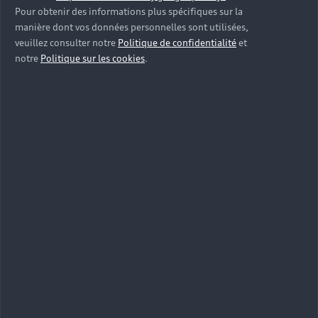
Pour obtenir des informations plus spécifiques sur la
manière dont vos données personnelles sont utilisées,
veuillez consulter notre
Politique de confidentialité
et
notre
Politique sur les cookies
.
Audi A1 allstreet, la citatine
baroudeuse
L’Audi A1 allstreet, quant à elle, profite d’une allure
particulièrement dynamique. Sa garde au sol est
surélevée et vous offre une position de conduite plus
haute. Elle dispose également des mêmes
équipements et vous permet de profiter de