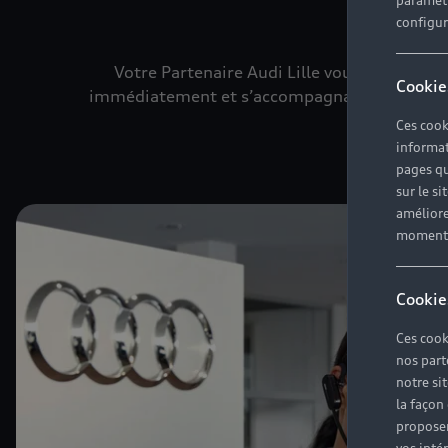
paramètr
configura
Votre Partenaire Audi Lille vous propose 
Cookie
immédiatement et s’accompagnant de garanties
Ces cook
informat
pages qu
sur le si
améliore
moment r
Cookie
Ces cook
nos part
notre si
la façon
proposer