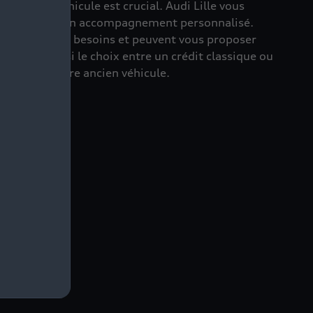
de votre véhicule est crucial. Audi Lille vous
bénéficier d’un accompagnement personnalisé.
l’écoute de vos besoins et peuvent vous proposer
us avez ainsi le choix entre un crédit classique ou
eprise de votre ancien véhicule.
ccasion