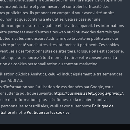
rêts). Ils sont également utilisés pour limiter la fréquence d'apparition
Le choix du financement 
nonce publicitaire et pour mesurer et contrôler l'efficacité des
propose justement de 
s publicitaires. Ils prennent en compte si vous avez visité un site
Ses conseillers sont à 
 ou non, et quel contenu a été utilisé. Cela se base sur une
une solution adaptée. Vo
cation unique de votre navigateur et de votre appareil. Les informations
une LOA en plus d’une r
être partagées avec d'autres sites web Audi ou avec des tiers tels que
ributeurs et les annonceurs Audi, afin que le contenu publicitaire qui
s être présenté sur d'autres sites internet soit pertinent. Ces cookies
ent liés à des fonctionnalités de sites tiers, lorsque cela est approprié.
Financer mon Audi d’o
 noter que vous pouvez à tout moment retirer votre consentement à
lation de cookies personnalisation du contenu marketing.
tilisation d’Adobe Analytics, celui-ci inclut également le traitement des
 par AUDI AG.
s d’information sur l’utilisation de vos données par Google, vous
onsulter la politique suivante:
https://business.safety.google/privacy/
.
enir des informations plus spécifiques sur la manière dont vos
personnelles sont utilisées, veuillez consulter notre
Politique de
tialité
et notre
Politique sur les cookies
.