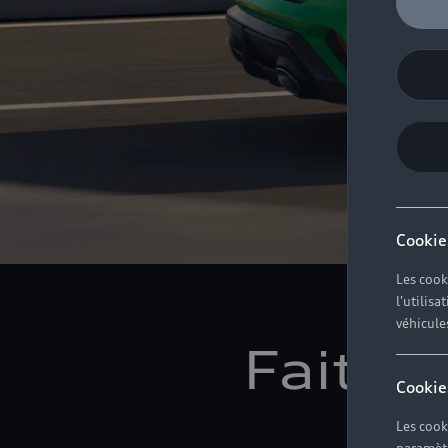
Cookie
Les cook
l'utilis
véhicule
Faites 
Cookie
Les cook