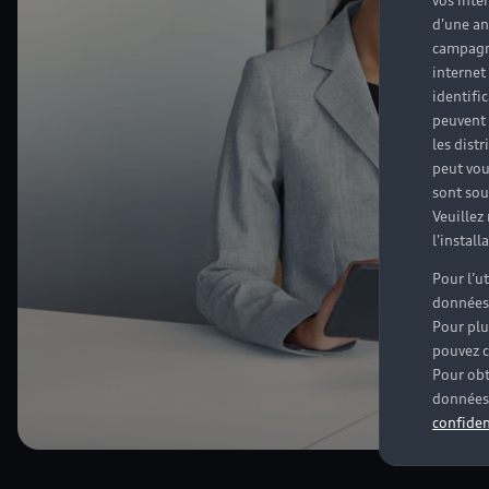
vos inté
d'une an
campagne
internet
identifi
peuvent 
les dist
peut vou
sont souv
Veuillez
l'instal
Pour l’u
données
Pour plu
pouvez c
Pour obt
données 
confiden