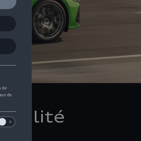
s de
teur de
iabilité