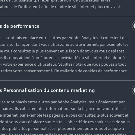
es de l'utilisateur (par exemple, le nom de l'utilisateur et les
tions de l'utilisateur) afin de rendre le site internet plus convivial.
de découvrir une large gamme de modèles d’occasion. Test
s de performance
 et de services Audi Occasion :plus, les véhicules d’o
ies sont mis en place entre autres par Adobe Analytics et collectent des
ions sur la façon dont vous utilisez notre site internet, par exemple les
e vous consultez le plus souvent et la façon dont vous vous déplacez
te. Ils nous aident à améliorer la convivialité du site internet et donc à
r votre expérience d'utilisateur. Veuillez noter que vous pouvez à tout
etirer votre consentement à l'installation de cookies de performance.
s Personnalisation du contenu marketing
ies sont placés entre autres par Adobe Analytics, mais également par
enaires. Ils collectent des informations sur la façon dont vous utilisez
te internet, par exemple les pages que vous consultez le plus souvent et
 dont vous vous déplacez sur le site. L'objectif de ces cookies est de vous
Un financ
 des publicités personnalisées (plus pertinent pour vous et adapté à