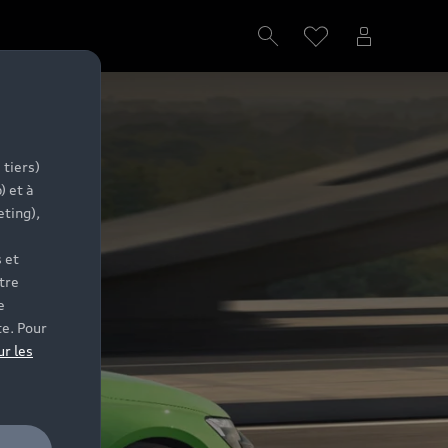
 tiers)
) et à
eting),
 et
tre
e
te. Pour
ur les