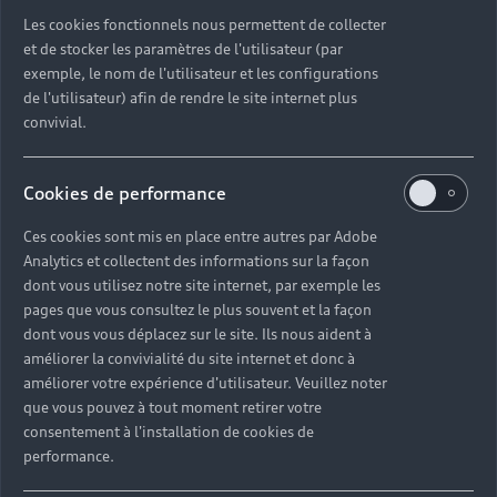
comme une Audi A6 ou A7, dans un polyvalent
Les cookies fonctionnels nous permettent de collecter
SUV comme l’Audi A5 ou de profiter de la
et de stocker les paramètres de l'utilisateur (par
souplesse et de la maniabilité de conduite d’une
exemple, le nom de l'utilisateur et les configurations
Citadine Audi A1. Chaque véhicule d’occasion
de l'utilisateur) afin de rendre le site internet plus
proposé par Audi Bordeaux dispose des
convivial.
équipements et de la motorisation qui vous
ressemblent.
Cookies de performance
Ces cookies sont mis en place entre autres par Adobe
Trouver mon Audi
Analytics et collectent des informations sur la façon
d'occasion
dont vous utilisez notre site internet, par exemple les
pages que vous consultez le plus souvent et la façon
dont vous vous déplacez sur le site. Ils nous aident à
améliorer la convivialité du site internet et donc à
améliorer votre expérience d'utilisateur. Veuillez noter
que vous pouvez à tout moment retirer votre
consentement à l'installation de cookies de
performance.