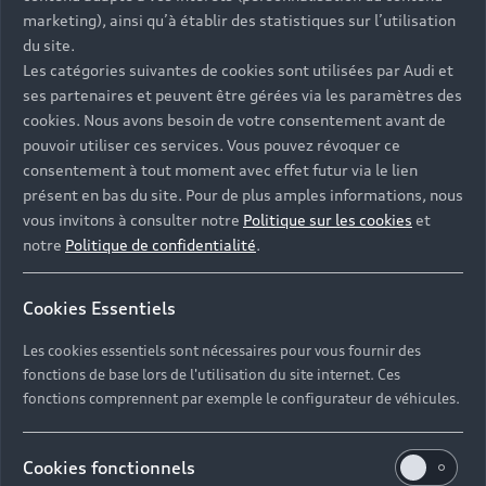
marketing), ainsi qu’à établir des statistiques sur l’utilisation
du site.
Les catégories suivantes de cookies sont utilisées par Audi et
ses partenaires et peuvent être gérées via les paramètres des
cookies. Nous avons besoin de votre consentement avant de
pouvoir utiliser ces services. Vous pouvez révoquer ce
consentement à tout moment avec effet futur via le lien
présent en bas du site. Pour de plus amples informations, nous
Des véhicules
vous invitons à consulter notre
Politique sur les cookies
et
qui répondent à
notre
Politique de confidentialité
.
l’ensemble de
Cookies Essentiels
vos besoins
Les cookies essentiels sont nécessaires pour vous fournir des
fonctions de base lors de l'utilisation du site internet. Ces
Chez Audi Bordeaux, plusieurs dizaines de
fonctions comprennent par exemple le configurateur de véhicules.
véhicules d’occasion sont immédiatement
disponibles. Vous avez ainsi le choix de vous
Cookies fonctionnels
déplacer dans le confort d’une Berline premium