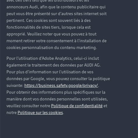
avec des tiers tels que les distributeurs et les
Votre Partenaire Audi Bordeaux vous propose
annonceurs Audi, afin que le contenu publicitaire qui
également une solution de financement qui vous
peut vous être présenté sur d'autres sites internet soit
pertinent. Ces cookies sont souvent liés à des
correspond. Crédit classique, LOA ou reprise de votre
fonctionnalités de sites tiers, lorsque cela est
ancien véhicule, vous avez ainsi la possibilité d’opter
approprié. Veuillez noter que vous pouvez à tout
pour la formule qui vous convient le mieux. Des
moment retirer votre consentement à l'installation de
offres d’entretien vous sont proposées en
cookies personnalisation du contenu marketing.
supplément afin de mieux maîtriser vos dépenses.
Grâce au financement Volkswagen Bank, vous avez le
Pour l’utilisation d’Adobe Analytics, celui-ci inclut
choix entre deux niveaux de prestations. Vous
également le traitement des données par AUDI AG.
Pour plus d’information sur l’utilisation de vos
bénéficiez ainsi de la prise en charge des frais
données par Google, vous pouvez consulter la politique
d’entretien et pouvez compter sur une utilisation
suivante:
https://business.safety.google/privacy/
.
exclusive de pièces d’Origine Audi.
Pour obtenir des informations plus spécifiques sur la
manière dont vos données personnelles sont utilisées,
veuillez consulter notre
Politique de confidentialité
et
notre
Politique sur les cookies
.
Financer mon Audi d’occasion